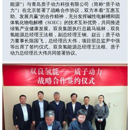
能源”）与青岛质子动力科技有限公司（简称“质子动
力”）在北京签署了战略合作协议，双方本着“互惠互
助、发展共赢”的合作精神，充分发挥碱性电解槽和固
体氧化物电解槽（SOEC）的技术互补优势，共同推进
绿氢产业健康发展。双良集团执行总裁马福林，双良
氢能源总经理王法根，副总经理王钢、赵云；质子动
力董事长陈国飞，总经理吕大伟，项目部总监尹中强
等出席了签约仪式。双良氢能源总经理王法根、质子
动力总经理吕大伟共同签署协议。