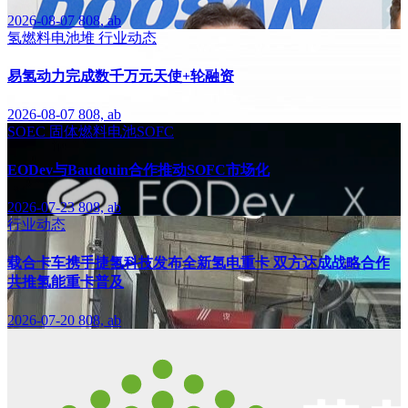
2026-08-07
808, ab
氢燃料电池堆
行业动态
易氢动力完成数千万元天使+轮融资
2026-08-07
808, ab
SOEC
固体燃料电池SOFC
EODev与Baudouin合作推动SOFC市场化
2026-07-23
808, ab
行业动态
载合卡车携手捷氢科技发布全新氢电重卡 双方达成战略合作
共推氢能重卡普及
2026-07-20
808, ab