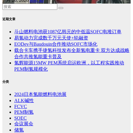
7 月 20, 2026
808, ab
近期文章
斗山燃料电池获1087亿韩元的中低温SOFC电堆订单
易氢动力完成数千万元天使+轮融资
EODev与Baudouin合作推动SOFC市场化
载合卡车携手捷氢科技发布全新氢电重卡 双方达成战略
合作共推氢能重卡普及
氢辉能源15MW PEM系统启运欧洲，以工程实践推动
PEM制氢规模化
分类
2024日本氢能燃料电池展
ALK碱性
FCVC
PEM制氢
SOEC
会议展会
储氢