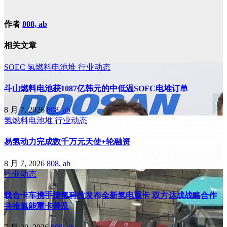
作者
808, ab
相关文章
SOEC
氢燃料电池堆
行业动态
斗山燃料电池获1087亿韩元的中低温SOFC电堆订单
8 月 7, 2026
808, ab
氢燃料电池堆
行业动态
易氢动力完成数千万元天使+轮融资
8 月 7, 2026
808, ab
行业动态
载合卡车携手捷氢科技发布全新氢电重卡 双方达成战略合作
共推氢能重卡普及