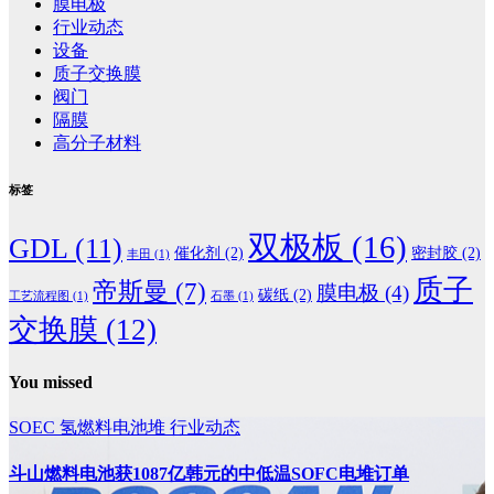
膜电极
行业动态
设备
质子交换膜
阀门
隔膜
高分子材料
标签
双极板
(16)
GDL
(11)
催化剂
(2)
密封胶
(2)
丰田
(1)
质子
帝斯曼
(7)
膜电极
(4)
碳纸
(2)
工艺流程图
(1)
石墨
(1)
交换膜
(12)
You missed
SOEC
氢燃料电池堆
行业动态
斗山燃料电池获1087亿韩元的中低温SOFC电堆订单