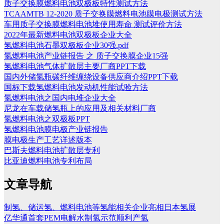
质子交换膜燃料电池双极板特性测试方法
TCAAMTB 12-2020 质子交换膜燃料电池膜电极测试方法
车用质子交换膜燃料电池堆使用寿命 测试评价方法
2022年最新燃料电池双极板企业大全
氢燃料电池石墨双极板企业30强.pdf
氢燃料电池产业链报告 之 质子交换膜企业15强
氢燃料电池气体扩散层主要厂商PPT下载
国内外储氢瓶碳纤维缠绕设备供应商介绍PPT下载
国标下载氢燃料电池发动机性能试验方法
氢燃料电池之国内电堆企业大全
尼龙在车载储氢瓶上的应用及相关材料厂商
氢燃料电池之双极板PPT
氢燃料电池膜电极产业链报告
膜电极生产工艺详述版本
巴斯夫燃料电池扩散层专利
比亚迪燃料电池专利布局
文章导航
制氢、储运氢、燃料电池等氢能相关企业亮相日本氢展
亿华通首套PEM电解水制氢示范顺利产氢