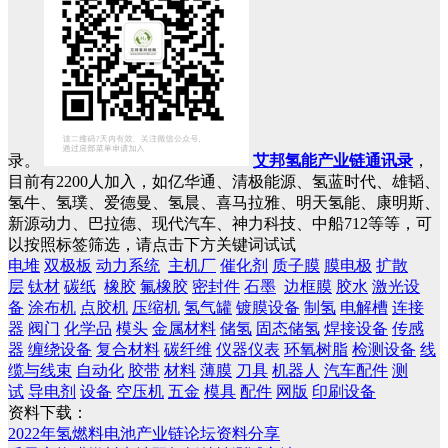
录。
艾邦氢能产业链通讯录
，
目前有2200人加入，如亿华通、清极能源、氢蓝时代、雄韬、
氢牛、氢璞、爱德曼、氢晨、喜马拉雅、明天氢能、康明斯、
新源动力、巴拉德、现代汽车、神力科技、中船712等等，可
以按照标签筛选，请点击下方关键词试试
电堆
双极板
动力系统
主机厂
催化剂
质子膜
膜电极
扩散
层
钛材
碳纸
橡胶
氟橡胶
密封件
石墨
边框膜
胶水
激光设
备
涂布机
点胶机
压缩机
氢气罐
镀膜设备
制氢
电解槽
连接
器
阀门
化学品
模头
金属材料
储氢
固态储氢
焊接设备
传感
器
缠绕设备
复合材料
碳纤维
仪器仪表
环氧树脂
检测设备
线
缆与线束
自动化
胶带
材料
薄膜
刀具
机器人
汽车配件
测
试
导电剂
设备
空压机
五金
模具
配件
网版
印刷设备
资料下载：
2022年氢燃料电池产业链论坛资料分享