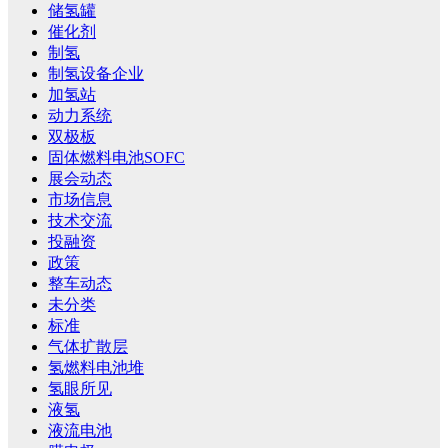
储氢罐
催化剂
制氢
制氢设备企业
加氢站
动力系统
双极板
固体燃料电池SOFC
展会动态
市场信息
技术交流
投融资
政策
整车动态
未分类
标准
气体扩散层
氢燃料电池堆
氢眼所见
液氢
液流电池