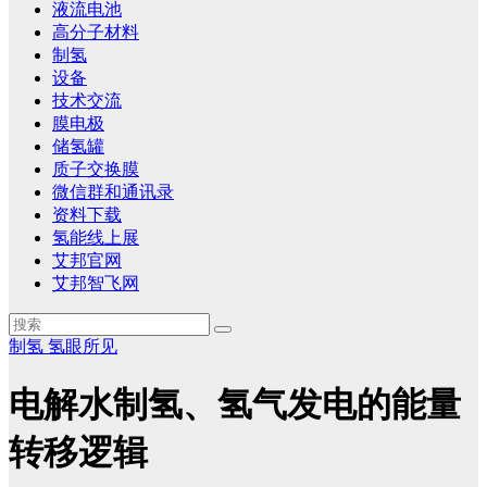
液流电池
高分子材料
制氢
设备
技术交流
膜电极
储氢罐
质子交换膜
微信群和通讯录
资料下载
氢能线上展
艾邦官网
艾邦智飞网
制氢
氢眼所见
电解水制氢、氢气发电的能量
转移逻辑