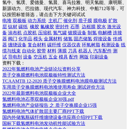
氢牛、氢璞、爱德曼、氢晨、喜马拉雅、明天氢能、康明斯、
新源动力、巴拉德、现代汽车、神力科技、中船712等等，可
以按照标签筛选，请点击下方关键词试试
电堆
双极板
动力系统
主机厂
催化剂
质子膜
膜电极
扩散
层
钛材
碳纸
橡胶
氟橡胶
密封件
石墨
边框膜
胶水
激光设
备
涂布机
点胶机
压缩机
氢气罐
镀膜设备
制氢
电解槽
连接
器
阀门
化学品
模头
金属材料
储氢
固态储氢
焊接设备
传感
器
缠绕设备
复合材料
碳纤维
仪器仪表
环氧树脂
检测设备
线
缆与线束
自动化
胶带
材料
薄膜
刀具
机器人
汽车配件
测
试
导电剂
设备
空压机
五金
模具
配件
网版
印刷设备
资料下载：
2022年氢燃料电池产业链论坛资料分享
质子交换膜燃料电池双极板特性测试方法
TCAAMTB 12-2020 质子交换膜燃料电池膜电极测试方法
车用质子交换膜燃料电池堆使用寿命 测试评价方法
2022年最新燃料电池双极板企业大全
氢燃料电池石墨双极板企业30强.pdf
氢燃料电池产业链报告 之 质子交换膜企业15强
氢燃料电池气体扩散层主要厂商PPT下载
国内外储氢瓶碳纤维缠绕设备供应商介绍PPT下载
国标下载氢燃料电池发动机性能试验方法