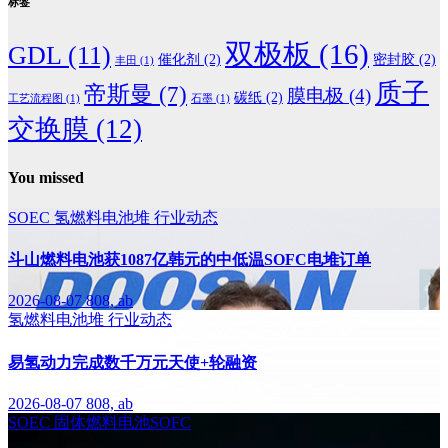
标签
双极板
(16)
GDL
(11)
催化剂
(2)
密封胶
(2)
丰田
(1)
质子
帝斯曼
(7)
膜电极
(4)
碳纸
(2)
工艺流程图
(1)
石墨
(1)
交换膜
(12)
You missed
SOEC
氢燃料电池堆
行业动态
斗山燃料电池获1087亿韩元的中低温SOFC电堆订单
2026-08-07
808, ab
氢燃料电池堆
行业动态
易氢动力完成数千万元天使+轮融资
2026-08-07
808, ab
SOEC
固体燃料电池SOFC