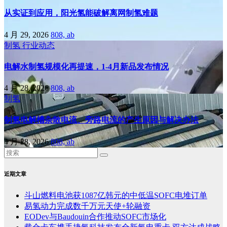
从实证到应用，阳光氢能破解离网制氢难题
4 月 29, 2026
808, ab
制氢
行业动态
电解水制氢规模化再提速，1-4月新品发布情况
4 月 28, 2026
808, ab
制氢
制氢电解槽杂散电流、旁路电流的产生原因与解决办法
4 月 28, 2026
808, ab
近期文章
斗山燃料电池获1087亿韩元的中低温SOFC电堆订单
易氢动力完成数千万元天使+轮融资
EODev与Baudouin合作推动SOFC市场化