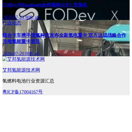
EODev与Baudouin合作推动SOFC市场化
2026-07-23
808, ab
行业动态
载合卡车携手捷氢科技发布全新氢电重卡 双方达成战略合作
共推氢能重卡普及
2026-07-20
808, ab
艾邦氢能源技术网
氢燃料电池行业资源汇总
粤ICP备17004167号