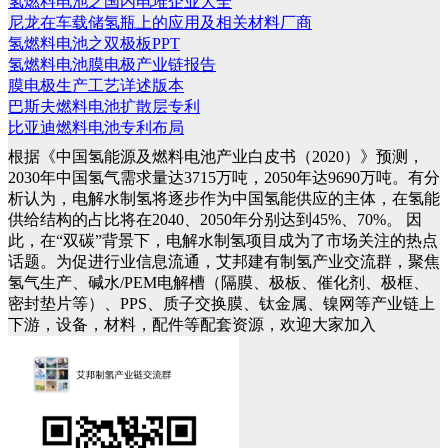
氢燃料电池之国内电堆企业大全
尼龙在车载储氢瓶上的应用及相关材料厂商
氢燃料电池之双极板PPT
氢燃料电池膜电极产业链报告
膜电极生产工艺详述版本
巴斯夫燃料电池扩散层专利
比亚迪燃料电池专利布局
根据《中国氢能源及燃料电池产业白皮书（2020）》预测，
2030年中国氢气需求量达3715万吨，2050年达9690万吨。有分
析认为，电解水制氢将逐步作为中国氢能供应的主体，在氢能
供给结构的占比将在2040、2050年分别达到45%、70%。
因
此，在“双碳”背景下，电解水制氢项目成为了市场关注的热点
话题。为促进行业信息流通，艾邦建有制氢产业交流群，聚焦
氢气生产、碱水/PEM电解槽（隔膜、极板、催化剂、极框、
密封垫片等）、PPS、质子交换膜、钛金属、镍网等产业链上
下游，设备，材料，配件等配套资源，欢迎大家加入