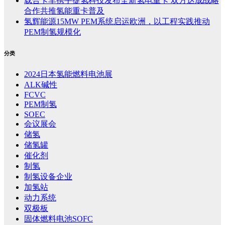
载合卡车携手捷氢科技发布全新氢电重卡 双方达成战略
合作共推氢能重卡普及
氢辉能源15MW PEM系统启运欧洲，以工程实践推动
PEM制氢规模化
分类
2024日本氢能燃料电池展
ALK碱性
FCVC
PEM制氢
SOEC
会议展会
储氢
储氢罐
催化剂
制氢
制氢设备企业
加氢站
动力系统
双极板
固体燃料电池SOFC