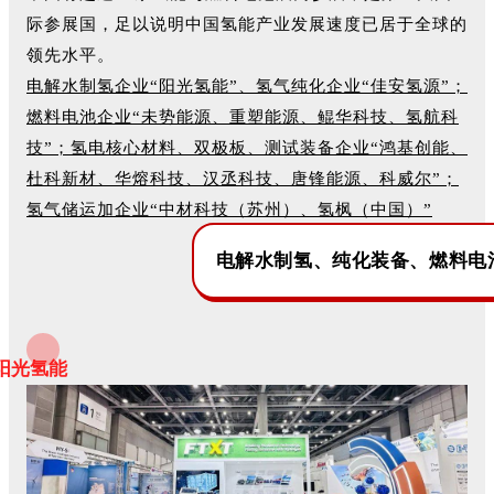
际参展国，足以说明中国氢能产业发展速度已居于全球的
领先水平。
电解水制氢企业
“阳光氢能”
、氢气纯化企业“佳安氢源”；
燃料电池企业“未势能源、重塑能源、鲲华科技、氢航科
技”；氢电核心材料、双极板、测试装备企业“鸿基创能、
杜科新材、华熔科技、汉丞科技、唐锋能源、科威尔”；
氢气储运加企业“中材科技（苏州）、氢枫（中国）”
电解水制氢、纯化装备、燃料电
阳光氢能