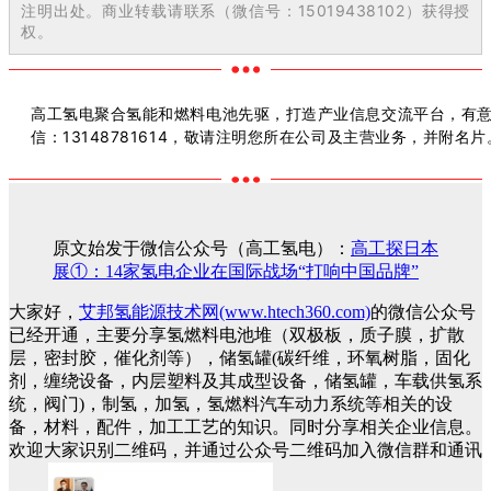
注明出处。商业转载请联系（微信号：15019438102）获得授
权。
高工氢电聚合氢能和燃料电池先驱，打造产业信息交流平台，有
信：13148781614，敬请注明您所在公司及主营业务，并附名片
原文始发于微信公众号（高工氢电）：
高工探日本
展①：14家氢电企业在国际战场“打响中国品牌”
大家好，
艾邦氢能源技术网(www.htech360.com)
的微信公众号
已经开通，主要分享氢燃料电池堆（双极板，质子膜，扩散
层，密封胶，催化剂等），储氢罐(碳纤维，环氧树脂，固化
剂，缠绕设备，内层塑料及其成型设备，储氢罐，车载供氢系
统，阀门)，制氢，加氢，氢燃料汽车动力系统等相关的设
备，材料，配件，加工工艺的知识。同时分享相关企业信息。
欢迎大家识别二维码，并通过公众号二维码加入微信群和通讯