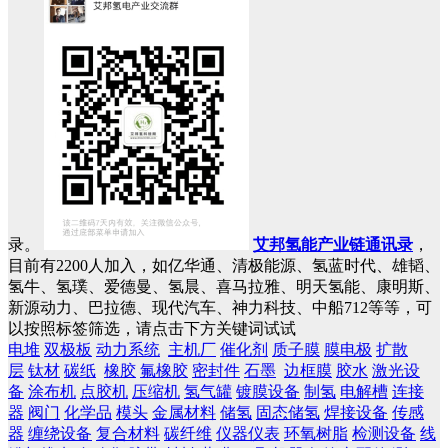
录。
艾邦氢能产业链通讯录
，
目前有2200人加入，如亿华通、清极能源、氢蓝时代、雄韬、
氢牛、氢璞、爱德曼、氢晨、喜马拉雅、明天氢能、康明斯、
新源动力、巴拉德、现代汽车、神力科技、中船712等等，可
以按照标签筛选，请点击下方关键词试试
电堆
双极板
动力系统
主机厂
催化剂
质子膜
膜电极
扩散
层
钛材
碳纸
橡胶
氟橡胶
密封件
石墨
边框膜
胶水
激光设
备
涂布机
点胶机
压缩机
氢气罐
镀膜设备
制氢
电解槽
连接
器
阀门
化学品
模头
金属材料
储氢
固态储氢
焊接设备
传感
器
缠绕设备
复合材料
碳纤维
仪器仪表
环氧树脂
检测设备
线