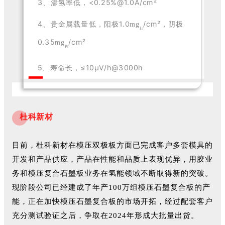
3、渗氢率低，<0.25%@1.0A/c
m²
4、贵金属载量低，阳极1.0
/cm²，阴极
mg
Ir
0.35
/cm²
mg
Pt
5、寿命长，≤10μV/h@3000h
杜科新材
目前，杜科新材在模压双极板方面已完成客户多套模具的
开发和产品供应，产品在性能和品质上表现优异，用胶业
务和模压复合石墨板业务在氢能领域不断取得新的突破。
现阶段公司已经建成了年产100万组模压石墨复合板的产
能，正在加快模压石墨复合板的市场开拓，经过配套客户
充分测试验证之后，争取在2024年形成大批量出货。