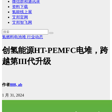
微信群和通讯录
资料下载
氢能线上展
艾邦官网
艾邦智飞网
氢燃料电池堆
行业动态
创氢能源HT-PEMFC电堆，跨
越第III代升级
作者
808, ab
1 月 31, 2024