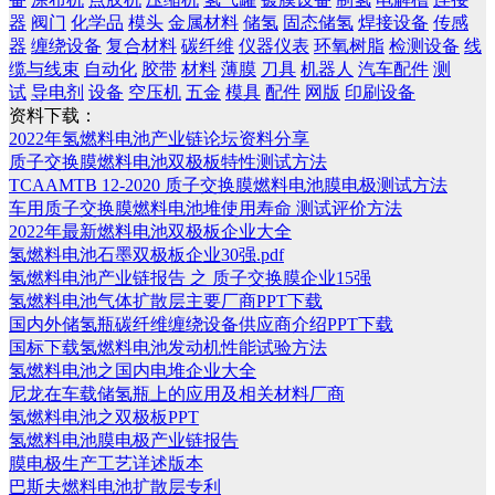
器
阀门
化学品
模头
金属材料
储氢
固态储氢
焊接设备
传感
器
缠绕设备
复合材料
碳纤维
仪器仪表
环氧树脂
检测设备
线
缆与线束
自动化
胶带
材料
薄膜
刀具
机器人
汽车配件
测
试
导电剂
设备
空压机
五金
模具
配件
网版
印刷设备
资料下载：
2022年氢燃料电池产业链论坛资料分享
质子交换膜燃料电池双极板特性测试方法
TCAAMTB 12-2020 质子交换膜燃料电池膜电极测试方法
车用质子交换膜燃料电池堆使用寿命 测试评价方法
2022年最新燃料电池双极板企业大全
氢燃料电池石墨双极板企业30强.pdf
氢燃料电池产业链报告 之 质子交换膜企业15强
氢燃料电池气体扩散层主要厂商PPT下载
国内外储氢瓶碳纤维缠绕设备供应商介绍PPT下载
国标下载氢燃料电池发动机性能试验方法
氢燃料电池之国内电堆企业大全
尼龙在车载储氢瓶上的应用及相关材料厂商
氢燃料电池之双极板PPT
氢燃料电池膜电极产业链报告
膜电极生产工艺详述版本
巴斯夫燃料电池扩散层专利