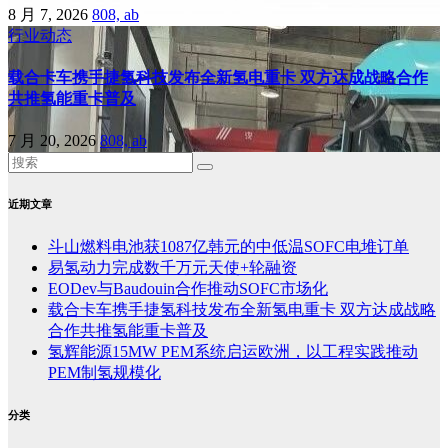
8 月 7, 2026
808, ab
行业动态
载合卡车携手捷氢科技发布全新氢电重卡 双方达成战略合作
共推氢能重卡普及
7 月 20, 2026
808, ab
近期文章
斗山燃料电池获1087亿韩元的中低温SOFC电堆订单
易氢动力完成数千万元天使+轮融资
EODev与Baudouin合作推动SOFC市场化
载合卡车携手捷氢科技发布全新氢电重卡 双方达成战略
合作共推氢能重卡普及
氢辉能源15MW PEM系统启运欧洲，以工程实践推动
PEM制氢规模化
分类