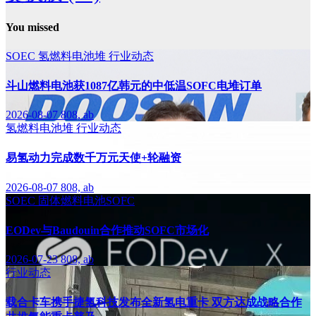
You missed
SOEC
氢燃料电池堆
行业动态
斗山燃料电池获1087亿韩元的中低温SOFC电堆订单
2026-08-07
808, ab
氢燃料电池堆
行业动态
易氢动力完成数千万元天使+轮融资
2026-08-07
808, ab
SOEC
固体燃料电池SOFC
EODev与Baudouin合作推动SOFC市场化
2026-07-23
808, ab
行业动态
载合卡车携手捷氢科技发布全新氢电重卡 双方达成战略合作