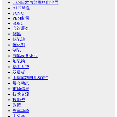
2024日本氢能燃料电池展
ALK碱性
FCVC
PEM制氢
SOEC
会议展会
储氢
储氢罐
催化剂
制氢
制氢设备企业
加氢站
动力系统
双极板
固体燃料电池SOFC
展会动态
市场信息
技术交流
投融资
政策
整车动态
未分类