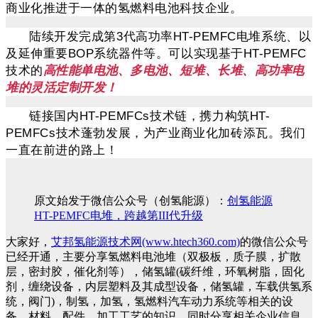
商业化推进于一体的氢燃料电池科技企业。
陆续开发完成第
3
代高功率
HT-PEMFC
电堆系统、以
及延伸重要
BOP
系统器件等。可以实现基于
HT-PEMFC
技术的
高性能
单电池、多电池、短堆、长堆、高功率电
堆的灵活定制开发！
链接国内HT-PEMFCs技术链，携力构筑HT-
PEMFCs技术蓬勃发展，为产业商业化
加砖添瓦。我们
一直在前进的路上！
原文始发于微信公众号（创氢能源）：
创氢能源
HT-PEMFC电堆，跨越第III代升级
大家好，
艾邦氢能源技术网(www.htech360.com)
的微信公众号
已经开通，主要分享氢燃料电池堆（双极板，质子膜，扩散
层，密封胶，催化剂等），储氢罐(碳纤维，环氧树脂，固化
剂，缠绕设备，内层塑料及其成型设备，储氢罐，车载供氢系
统，阀门)，制氢，加氢，氢燃料汽车动力系统等相关的设
备，材料，配件，加工工艺的知识。同时分享相关企业信息。