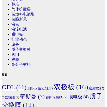
标准
气体扩散层
氢燃料电池堆
氢眼所见
液氢
液流电池
膜电极
行业动态
设备
质子交换膜
阀门
隔膜
高分子材料
标签
双极板
(16)
GDL
(11)
催化剂
(2)
密封胶
(2)
丰田
(1)
质子
帝斯曼
(7)
膜电极
(4)
碳纸
(2)
工艺流程图
(1)
石墨
(1)
交换膜
(12)