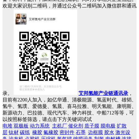
欢迎大家识别二维码，并通过公众号二维码加入微信群和通讯
录。
艾邦氢能产业链通讯录
，
目前有2200人加入，如亿华通、清极能源、氢蓝时代、雄韬、
氢牛、氢璞、爱德曼、氢晨、喜马拉雅、明天氢能、康明斯、
新源动力、巴拉德、现代汽车、神力科技、中船712等等，可
以按照标签筛选，请点击下方关键词试试
电堆
双极板
动力系统
主机厂
催化剂
质子膜
膜电极
扩散
层
钛材
碳纸
橡胶
氟橡胶
密封件
石墨
边框膜
胶水
激光设
备
涂布机
点胶机
压缩机
氢气罐
镀膜设备
制氢
电解槽
连接