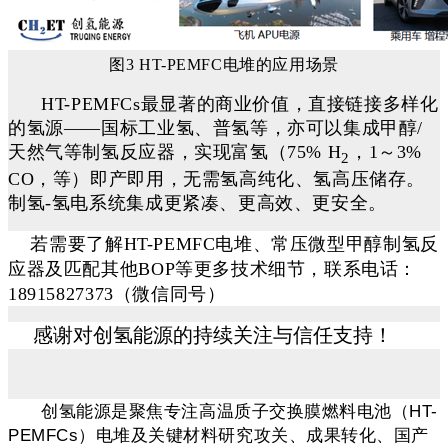
图3 HT-PEMFC电堆的应用场景
HT-PEMFC
s
最显著的商业价值，直接链接多样化
的氢源——国标工业氢、普氢等，亦可以集成甲醇/
天然气等制氢反应器，实现富氢（
75% H
，
1
～
3%
2
CO
，
等）即产即用，无需氢高纯化、氢高压储存。
制氢-氢电系统集成更紧凑、更高效、更安全。
若需要了解
HT-PEMFC
电堆、常压微型甲醇制氢反
应器及匹配其他
BOP
等更多技术细节，联系
电话：
18915827373
（微信同号）
感谢对创氢能源的持续关注与信任支持！
创氢能源是聚焦专注高温质子交换膜燃料电池（HT-
PEMFCs）电堆及关键材料研究攻关、成果转化、国产