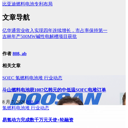
比亚迪燃料电池专利布局
文章导航
亿华通营业收入实现四年连续增长，市占率保持第一
吉林年产500MW碱性电解槽项目获批
作者
808, ab
相关文章
SOEC
氢燃料电池堆
行业动态
斗山燃料电池获1087亿韩元的中低温SOFC电堆订单
8 月 7, 2026
808, ab
氢燃料电池堆
行业动态
易氢动力完成数千万元天使+轮融资