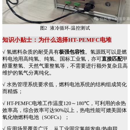
图2 液冷循环-温控测试
知识小贴士：为什么选择
HT-PEMFC
电堆
√
氢燃料杂质的耐受具有
极强包容性
。氢源既可以是燃
料电池用高纯氢、纯氢、国标工业氢，亦可
直接匹配
甲
醇重整氢、天然气重整氢等，不需要进行额外复杂且高
维护的氢气分离纯化。
√
水热管理系统要求低，燃料电池系统的结构组成简化
而精炼；
√
HT-PEMFC
电堆工作温度
120
～
180℃
，
可利用的余热
效率高，综合效率可达90%以上，热电性能可媲美固体
氧化物燃料电池（
SOFCs
）；
√ 应用场景覆盖广泛，从工业固定氢能发电/热电联