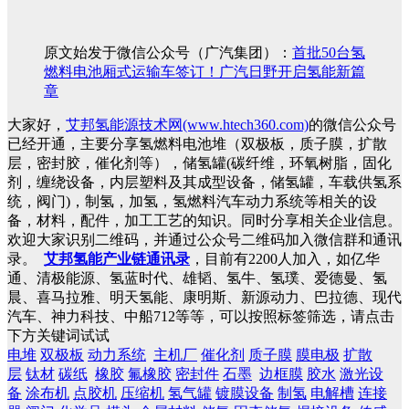
原文始发于微信公众号（广汽集团）：
首批50台氢
燃料电池厢式运输车签订！广汽日野开启氢能新篇
章
大家好，
艾邦氢能源技术网(www.htech360.com)
的微信公众号
已经开通，主要分享氢燃料电池堆（双极板，质子膜，扩散
层，密封胶，催化剂等），储氢罐(碳纤维，环氧树脂，固化
剂，缠绕设备，内层塑料及其成型设备，储氢罐，车载供氢系
统，阀门)，制氢，加氢，氢燃料汽车动力系统等相关的设
备，材料，配件，加工工艺的知识。同时分享相关企业信息。
欢迎大家识别二维码，并通过公众号二维码加入微信群和通讯
录。
艾邦氢能产业链通讯录
，目前有2200人加入，如亿华
通、清极能源、氢蓝时代、雄韬、氢牛、氢璞、爱德曼、氢
晨、喜马拉雅、明天氢能、康明斯、新源动力、巴拉德、现代
汽车、神力科技、中船712等等，可以按照标签筛选，请点击
下方关键词试试
电堆
双极板
动力系统
主机厂
催化剂
质子膜
膜电极
扩散
层
钛材
碳纸
橡胶
氟橡胶
密封件
石墨
边框膜
胶水
激光设
备
涂布机
点胶机
压缩机
氢气罐
镀膜设备
制氢
电解槽
连接