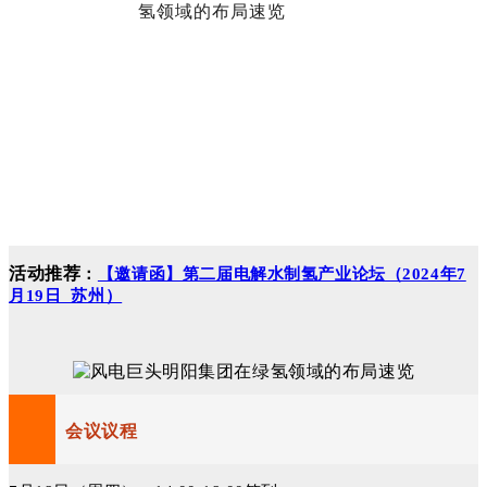
活动推荐
：
【邀请函】第二届电解水制氢产业论坛（2024年7
月19日 苏州）
会议议程