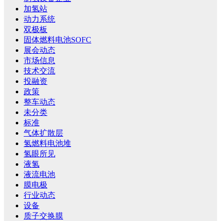
加氢站
动力系统
双极板
固体燃料电池SOFC
展会动态
市场信息
技术交流
投融资
政策
整车动态
未分类
标准
气体扩散层
氢燃料电池堆
氢眼所见
液氢
液流电池
膜电极
行业动态
设备
质子交换膜