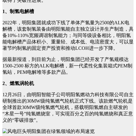
取得了突破性进展。
1、制氢电解槽
2022年，明阳集团就成功下线了单体产氢量为2500的ALK电
解槽，该套制氢装备由明阳氢能自主独立设计并生产制造，具
备10%-110%宽频调谐制氢能力；与同等级设备相比，明阳氢
能电解槽产品体积小、重量轻、成本低、电流密度大，可以显
著节约制氢的固定资产投资和推动LCOH进一步下降。
据最新报道，到目前为止，明阳集团已经开发了产氢规模达
1500-2500 标方的ALK电解槽，新一代柔性化集装箱式PEM制
氢站，PEM电解堆等多款产品。
2、燃氢涡轮机
12月26日，由明阳智能子公司明阳氢燃动力科技有限公司自主
研制推出的30MW级纯氢燃气轮机正式下线。该款燃气轮机是
全球首款30MW级纯氢燃气轮机，搭载明阳氢燃自主研发的
“木星一号”纯氢燃烧室，可实现百分之百的纯氢燃烧和真正意
义的“零碳排放”。