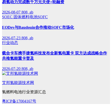
易氢动力完成数千万元天使+轮融资
2026-08-07
808, ab
SOEC
固体燃料电池SOFC
EODev与Baudouin合作推动SOFC市场化
2026-07-23
808, ab
行业动态
载合卡车携手捷氢科技发布全新氢电重卡 双方达成战略合作
共推氢能重卡普及
2026-07-20
808, ab
艾邦氢能源技术网
氢燃料电池行业资源汇总
粤ICP备17004167号