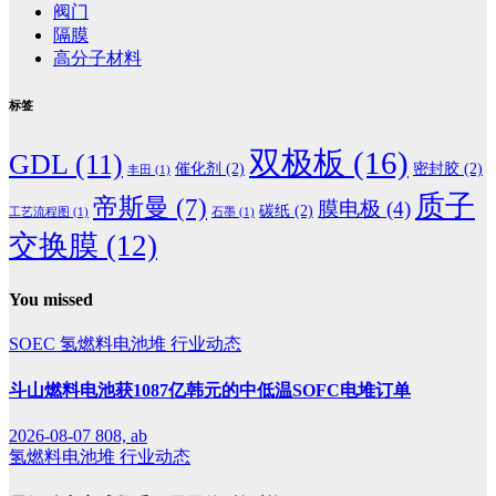
阀门
隔膜
高分子材料
标签
双极板
(16)
GDL
(11)
催化剂
(2)
密封胶
(2)
丰田
(1)
质子
帝斯曼
(7)
膜电极
(4)
碳纸
(2)
工艺流程图
(1)
石墨
(1)
交换膜
(12)
You missed
SOEC
氢燃料电池堆
行业动态
斗山燃料电池获1087亿韩元的中低温SOFC电堆订单
2026-08-07
808, ab
氢燃料电池堆
行业动态