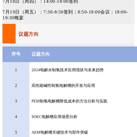
7月18日（周四）：14:00-18:00签到
7月19日（周五）：7:30-8:50签到；8:50-18:00会议；18:00-
19:30晚宴
议题方向
序号
议题方向
1
2024电解水制氢技术应用现状与未来趋势
2
高性能碱性制氢电解槽的开发与应用
3
PEM制氢电解槽降低成本的方法分析与实践
4
SOEC电解槽应用场景分析
5
AEM电解槽关键技术与部件突破