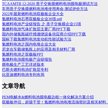
TCAAMTB 12-2020 质子交换膜燃料电池膜电极测试方法
车用质子交换膜燃料电池堆使用寿命 测试评价方法
2022年最新燃料电池双极板企业大全
氢燃料电池石墨双极板企业30强.pdf
氢燃料电池产业链报告 之 质子交换膜企业15强
氢燃料电池气体扩散层主要厂商PPT下载
国内外储氢瓶碳纤维缠绕设备供应商介绍PPT下载
国标下载氢燃料电池发动机性能试验方法
氢燃料电池之国内电堆企业大全
尼龙在车载储氢瓶上的应用及相关材料厂商
氢燃料电池之双极板PPT
氢燃料电池膜电极产业链报告
膜电极生产工艺详述版本
巴斯夫燃料电池扩散层专利
比亚迪燃料电池专利布局
文章导航
PEM电解水&燃料电池膜电极边框一体化解决方案介绍
双极板伴侣，超级干货！氢燃料电池电堆流场密封及相关材料