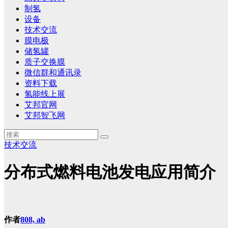
制氢
设备
技术交流
膜电极
储氢罐
质子交换膜
微信群和通讯录
资料下载
氢能线上展
艾邦官网
艾邦智飞网
技术交流
分布式燃料电池发电应用简介
作者
808, ab