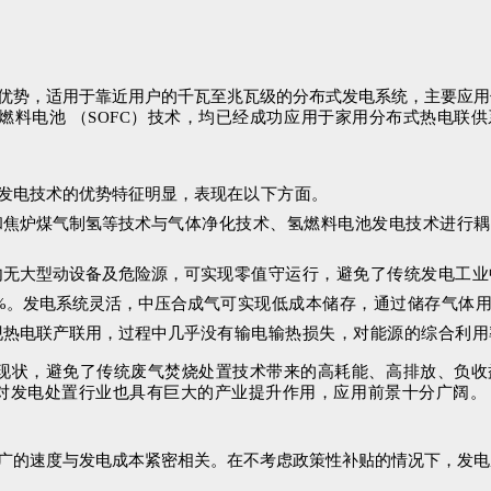
优势，适用于靠近用户的千瓦至兆瓦级的分布式发电系统，主要应用
物燃料电池 （SOFC）技术，均已经成功应用于家用分布式热电联
发电技术的优势特征明显，表现在
以下方面。
和焦炉煤气制氢等技术与
气体净化技术、氢燃料电池发电技术进行耦
内无大型动设备及危险源，可实
现零值守运行，避免了传统发电工业
6%。发电系统灵活，中压合成气
可实现低成本储存，通过储存气体
现热电联产联用，过程中几乎没
有输电输热损失，对能源的综合利用率
现状，避免了传统废气焚烧处置技术带来的高耗能、高排放、负收
对发电处置行业也具有巨大的产业提升作用，应用前景十分广阔。
广的速度与发电成本紧密相关。在不考虑政策性补贴的情况下，发电