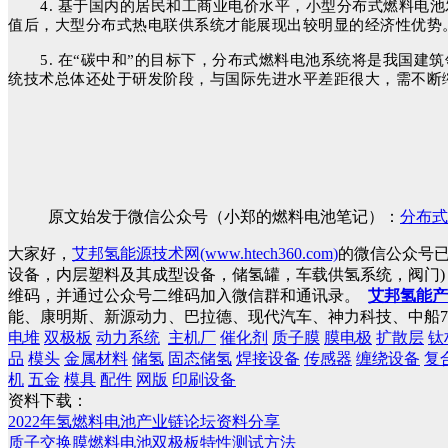
4. 基于国内的居民和工商业电价水平，小型分布式燃料
值后，大型分布式热电联供系统才能展现出较明显的经济性优势
5. 在“碳中和”的目标下，分布式燃料电池系统将是我国
统技术总体还处于研发阶段，与国际先进水平差距很大，需不断
原文始发于微信公众号（小郑的燃料电池笔记）：
分布式
大家好，
艾邦氢能源技术网(www.htech360.com)
的微信公众号
设备，内层塑料及其成型设备，储氢罐，车载供氢系统，阀门
维码，并通过公众号二维码加入微信群和通讯录。
艾邦氢能产
能、康明斯、新源动力、巴拉德、现代汽车、神力科技、中船7
电堆
双极板
动力系统
主机厂
催化剂
质子膜
膜电极
扩散层
钛
品
模头
金属材料
储氢
固态储氢
焊接设备
传感器
缠绕设备
复
机
五金
模具
配件
网版
印刷设备
资料下载：
2022年氢燃料电池产业链论坛资料分享
质子交换膜燃料电池双极板特性测试方法