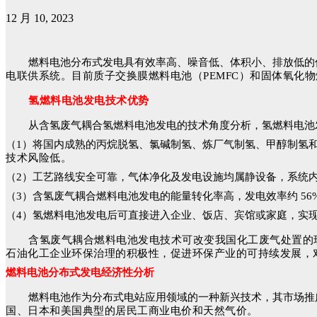
12 月 10, 2023
燃料电池分布式发电具有效率高、噪音低、体积小、排放低的
电联供系统。目前质子交换膜燃料电池（PEMFC）和固体氧化
氢燃料电池发电技术优势
从含氢废气耦合氢燃料电池发电的技术角度分析，氢燃料电池
（1）将国内成熟的丙烷脱氢、氯碱制氢、炼厂气制氢、甲醇制氢
技术风险低。
（2）工艺路线安全可靠，气体净化及发电设施均属静设备，系统
（3）含氢废气耦合燃料电池发电的能量转化率高，发电效率约 5
（4）氢燃料电池发电后可直接进入企业、饭店、宾馆或家庭，实
含氢废气耦合燃料电池发电技术可改变我国化工废气处置的
石油化工企业环保治理的积极性，促进环保产业的可持续发展，
燃料电池分布式发电经济性分析
燃料电池作为分布式电站应用领域的一种新兴技术，其市场推
国、日本和美国典型的居民工
商业电价和天然气价。