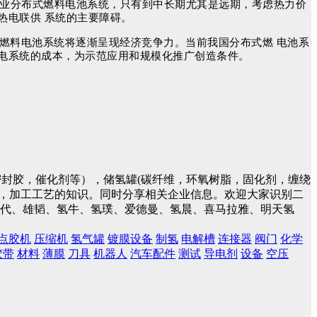
商业分布式燃料电池系统，只有到中长期尤其是远期，考虑热力价
热电联供 系统的主要障碍。
式燃料电池系统将逐渐呈现经济竞争力。当前我国分布式燃 电池系
电系统的成本，为示范应用和规模化推广创造条件。
封胶，催化剂等），储氢罐(碳纤维，环氧树脂，固化剂，缠绕
件，加工工艺的知识。同时分享相关企业信息。欢迎大家识别二
蓝时代、雄韬、氢牛、氢璞、爱德曼、氢晨、喜马拉雅、明天氢
点胶机
压缩机
氢气罐
镀膜设备
制氢
电解槽
连接器
阀门
化学
胶带
材料
薄膜
刀具
机器人
汽车配件
测试
导电剂
设备
空压