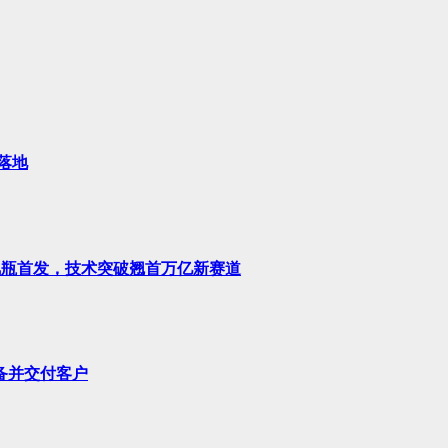
落地
V型储氢瓶首发，技术突破翘首万亿新赛道
备并交付客户