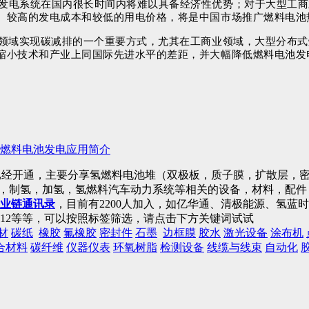
电池发电系统在国内很长时间内将难以具备经济性优势；对于大型工
。较高的发电成本和较低的用电价格，将是中国市场推广燃料电池
建筑领域实现碳减排的一个重要方式，尤其在工商业领域，大型分布
缩小技术和产业上同国际先进水平的差距，并大幅降低燃料电池发
燃料电池发电应用简介
已经开通，主要分享氢燃料电池堆（双极板，质子膜，扩散层，密
)，制氢，加氢，氢燃料汽车动力系统等相关的设备，材料，配
业链通讯录
，目前有2200人加入，如亿华通、清极能源、氢
12等等，可以按照标签筛选，请点击下方关键词试试
材
碳纸
橡胶
氟橡胶
密封件
石墨
边框膜
胶水
激光设备
涂布机
合材料
碳纤维
仪器仪表
环氧树脂
检测设备
线缆与线束
自动化