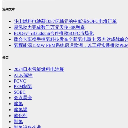
近期文章
斗山燃料电池获1087亿韩元的中低温SOFC电堆订单
易氢动力完成数千万元天使+轮融资
EODev与Baudouin合作推动SOFC市场化
载合卡车携手捷氢科技发布全新氢电重卡 双方达成战略
氢辉能源15MW PEM系统启运欧洲，以工程实践推动PE
分类
2024日本氢能燃料电池展
ALK碱性
FCVC
PEM制氢
SOEC
会议展会
储氢
储氢罐
催化剂
制氢
制氢设备企业