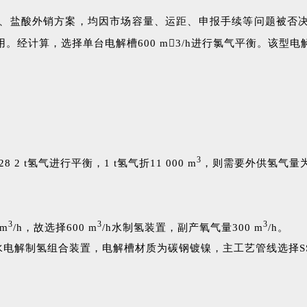
、盐酸外销方案，均因市场容量、运距、申报手续等问题被否
。经计算，选择单台电解槽600 m3/h进行氯气平衡。该型
3
2 t氢气进行平衡，1 t氢气折11 000 m
，则需要外供氢气量
3
3
3
m
/h，故选择600 m
/h水制氢装置，副产氧气量300 m
/h。
0型水电解制氢组合装置，电解槽材质为碳钢镀镍，主工艺管线选择SS3