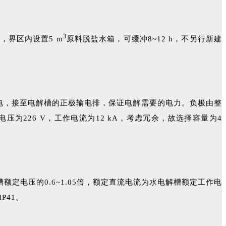
3
，界区内设置5 m
原料脱盐水箱，可缓冲8~12 h，不另行新建
流电，接至电解槽的正极输电排，保证电解需要的电力。负极由整
226 V，工作电流为12 kA，考虑冗余，故选择容量为4
电压的0.6~1.05倍，额定直流电流为水电解槽额定工作电
P41。