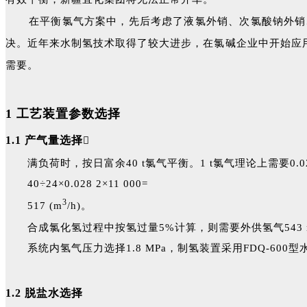
在平衡氯气方案中，先后考虑了液氯外销、次氯酸钠外销
决。近年来水制氢技术取得了较大进步，在氯碱企业中开始应用
需要。
1 工艺装置参数选择
1.1 产气量选择

满负荷时，按日富余40 t氯气平衡。1 t氯气理论上需要0.028 
40÷24×0.028 2×11 000=
3
517 (m
/h)。
合成氯化氢过程中按氢过量5%计算，则需要外供氢气543 
系统内氢气压力选择1.8 MPa，制氢装置采用FDQ-60
1.2 脱盐水选择