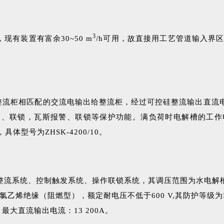
3
，现有装置有富余30~50 m
/h可用，故直接用工艺管道输入界区
的整流柜相匹配的交流电输出给整流柜，经过可控硅整流输出直
联锁，瓦斯报警、联锁等保护功能。满负荷时电解槽的工作电压为
体型号为ZHSK-4200/10。
流系统、控制触发系统、操作联锁系统，其调压范围为水电解槽额定
乙烯绝缘（阻燃型），额定耐电压不低于600 V,其防护等级为I
V；最大直流输出电流：13 200A。