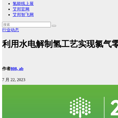
氢能线上展
艾邦官网
艾邦智飞网
行业动态
利用水电解制氢工艺实现氯气
作者
808, ab
7 月 22, 2023