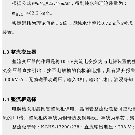
根据公式
V
=
nV
=22.4×
m/
M
，得到纯水的理论质量为：
m
m
=482.2 kg/h。
H2O
3
实际消耗为理论值的1.5倍，即纯水消耗按0.72 m
/h考虑
装置。
1.3 整流变压器
整流变压器的作用是将10 kV交流电变换为与电解装置
流变压器直接引出，接至电解槽的负极输电排，具有温升报警、
200 kV·A，无励磁手动调压，输入3相，输出12相，油浸冷却，具
1.4 整流柜选择
电解槽采用晶闸管整流柜供电。晶闸管整流柜包括可控柜整
流的1.1倍。整流柜内导线为铜母线及铜导线。导线为单芯，聚氯
整流柜型号：KGHS-13200/238；直流输出电压：238 