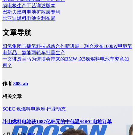
膜电极生产工艺详述版本
巴斯夫燃料电池扩散层专利
比亚迪燃料电池专利布局
文章导航
阳氢集团与捷氢科技战略合作新进展：联合发布100kW甲醇氢
电新品、氢能两轮车批量生产
一文讲透宝马为进博会带来的BMW iX5氢燃料电池车究竟如
何？
作者
808, ab
相关文章
SOEC
氢燃料电池堆
行业动态
斗山燃料电池获1087亿韩元的中低温SOFC电堆订单
8 月 7, 2026
808, ab