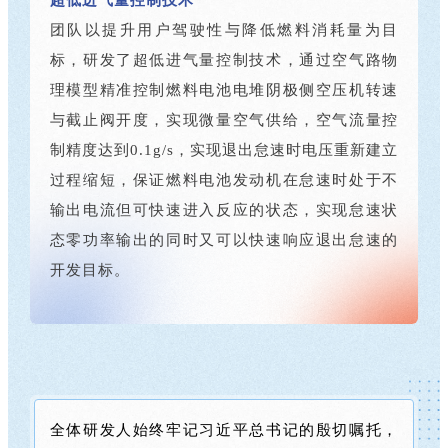
超低进气量控制技术
团队以提升用户驾驶性与降低燃料消耗量为目
标，研发了超低进气量控制技术，通过空气路物
理模型精准控制燃料电池电堆阴极侧空压机转速
与截止阀开度，实现微量空气供给，空气流量控
制精度达到0.1g/s，实现退出怠速时电压重新建立
过程缩短，保证燃料电池发动机在怠速时处于不
输出电流但可快速进入反应的状态，实现怠速状
态零功率输出的同时又可以快速响应退出怠速的
开发目标。
全体研发人始终牢记习近平总书记的殷切嘱托，