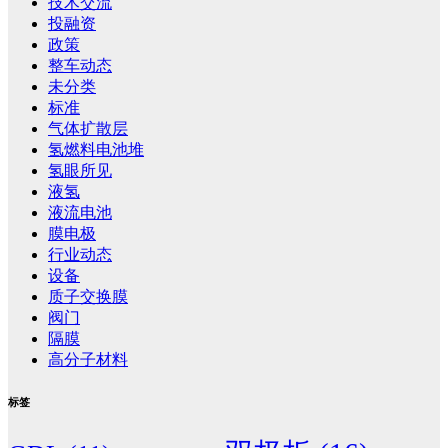
技术交流
投融资
政策
整车动态
未分类
标准
气体扩散层
氢燃料电池堆
氢眼所见
液氢
液流电池
膜电极
行业动态
设备
质子交换膜
阀门
隔膜
高分子材料
标签