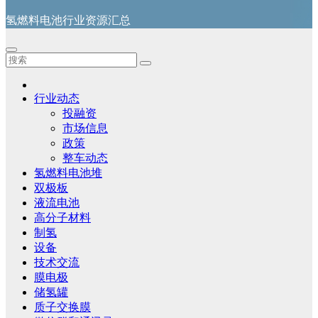
氢燃料电池行业资源汇总
行业动态
投融资
市场信息
政策
整车动态
氢燃料电池堆
双极板
液流电池
高分子材料
制氢
设备
技术交流
膜电极
储氢罐
质子交换膜