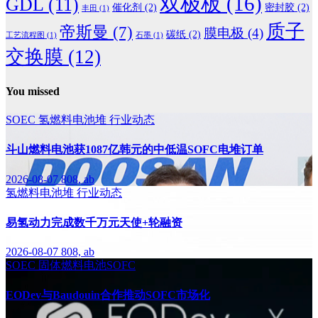
双极板
(16)
GDL
(11)
催化剂
(2)
密封胶
(2)
丰田
(1)
质子
帝斯曼
(7)
膜电极
(4)
碳纸
(2)
工艺流程图
(1)
石墨
(1)
交换膜
(12)
You missed
SOEC
氢燃料电池堆
行业动态
斗山燃料电池获1087亿韩元的中低温SOFC电堆订单
2026-08-07
808, ab
氢燃料电池堆
行业动态
易氢动力完成数千万元天使+轮融资
2026-08-07
808, ab
SOEC
固体燃料电池SOFC
EODev与Baudouin合作推动SOFC市场化