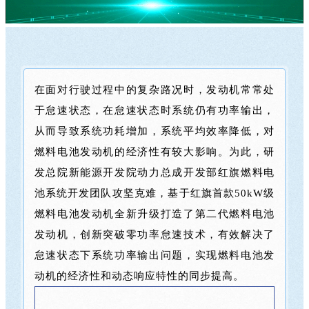
在面对行驶过程中的复杂路况时，发动机常常处
于怠速状态，在怠速状态时系统仍有功率输出，
从而导致系统功耗增加，系统平均效率降低，对
燃料电池发动机的经济性有较大影响。为此，研
发总院新能源开发院动力总成开发部红旗燃料电
池系统开发团队攻坚克难，基于红旗首款50kW级
燃料电池发动机全新升级打造了第二代燃料电池
发动机，创新突破零功率怠速技术，有效解决了
怠速状态下系统功率输出问题，实现燃料电池发
动机的经济性和动态响应特性的同步提高。