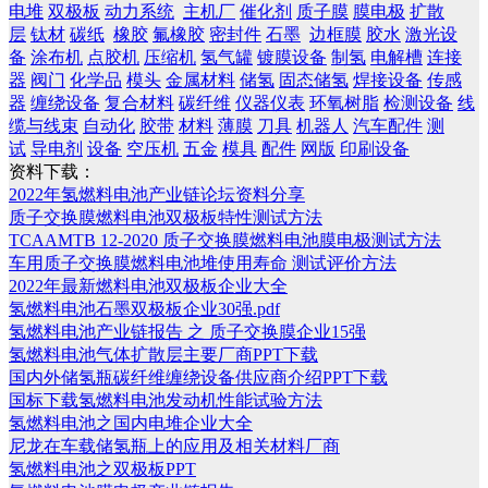
电堆
双极板
动力系统
主机厂
催化剂
质子膜
膜电极
扩散
层
钛材
碳纸
橡胶
氟橡胶
密封件
石墨
边框膜
胶水
激光设
备
涂布机
点胶机
压缩机
氢气罐
镀膜设备
制氢
电解槽
连接
器
阀门
化学品
模头
金属材料
储氢
固态储氢
焊接设备
传感
器
缠绕设备
复合材料
碳纤维
仪器仪表
环氧树脂
检测设备
线
缆与线束
自动化
胶带
材料
薄膜
刀具
机器人
汽车配件
测
试
导电剂
设备
空压机
五金
模具
配件
网版
印刷设备
资料下载：
2022年氢燃料电池产业链论坛资料分享
质子交换膜燃料电池双极板特性测试方法
TCAAMTB 12-2020 质子交换膜燃料电池膜电极测试方法
车用质子交换膜燃料电池堆使用寿命 测试评价方法
2022年最新燃料电池双极板企业大全
氢燃料电池石墨双极板企业30强.pdf
氢燃料电池产业链报告 之 质子交换膜企业15强
氢燃料电池气体扩散层主要厂商PPT下载
国内外储氢瓶碳纤维缠绕设备供应商介绍PPT下载
国标下载氢燃料电池发动机性能试验方法
氢燃料电池之国内电堆企业大全
尼龙在车载储氢瓶上的应用及相关材料厂商
氢燃料电池之双极板PPT