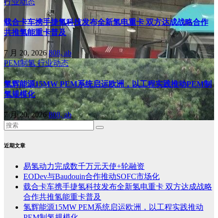
行业动态
载合卡车携手捷氢科技发布全新氢电重卡 双方达成战略合作
共推氢能重卡普及
7 月 20, 2026
808, ab
PEM制氢
行业动态
氢辉能源15MW PEM系统启运欧洲，以工程实践推动PEM制
氢规模化
7 月 20, 2026
808, ab
近期文章
易氢动力完成数千万元天使+轮融资
EODev与Baudouin合作推动SOFC市场化
载合卡车携手捷氢科技发布全新氢电重卡 双方达成战略
合作共推氢能重卡普及
氢辉能源15MW PEM系统启运欧洲，以工程实践推动
PEM制氢规模化