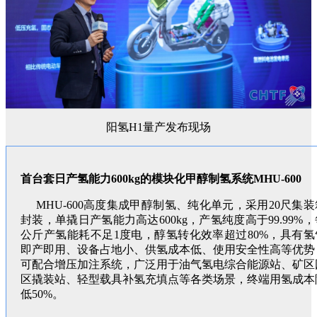
阳氢H1量产发布现场
首台套日产氢能力600kg的模块化甲醇制氢系统MHU-600
MHU-600高度集成甲醇制氢、纯化单元，采用20尺集装
封装，单撬日产氢能力高达600kg，产氢纯度高于99.99%，
公斤产氢能耗不足1度电，醇氢转化效率超过80%，具有氢
即产即用、设备占地小、供氢成本低、使用安全性高等优势
可配合增压加注系统，广泛用于油气氢电综合能源站、矿区
区撬装站、轻型载具补氢充填点等各类场景，终端用氢成本
低50%。