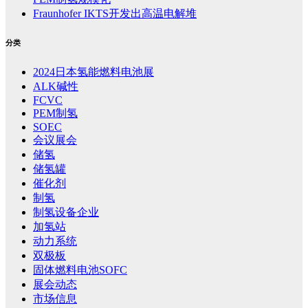
Fraunhofer IKTS开发出高温电解堆
分类
2024日本氢能燃料电池展
ALK碱性
FCVC
PEM制氢
SOEC
会议展会
储氢
储氢罐
催化剂
制氢
制氢设备企业
加氢站
动力系统
双极板
固体燃料电池SOFC
展会动态
市场信息