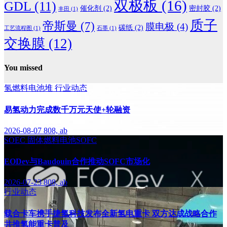
双极板
(16)
GDL
(11)
催化剂
(2)
密封胶
(2)
丰田
(1)
质子
帝斯曼
(7)
膜电极
(4)
碳纸
(2)
工艺流程图
(1)
石墨
(1)
交换膜
(12)
You missed
氢燃料电池堆
行业动态
易氢动力完成数千万元天使+轮融资
2026-08-07
808, ab
SOEC
固体燃料电池SOFC
EODev与Baudouin合作推动SOFC市场化
2026-07-23
808, ab
行业动态
载合卡车携手捷氢科技发布全新氢电重卡 双方达成战略合作
共推氢能重卡普及