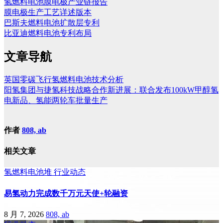
氢燃料电池膜电极产业链报告
膜电极生产工艺详述版本
巴斯夫燃料电池扩散层专利
比亚迪燃料电池专利布局
文章导航
英国零碳飞行氢燃料电池技术分析
阳氢集团与捷氢科技战略合作新进展：联合发布100kW甲醇氢
电新品、氢能两轮车批量生产
作者
808, ab
相关文章
氢燃料电池堆
行业动态
易氢动力完成数千万元天使+轮融资
8 月 7, 2026
808, ab