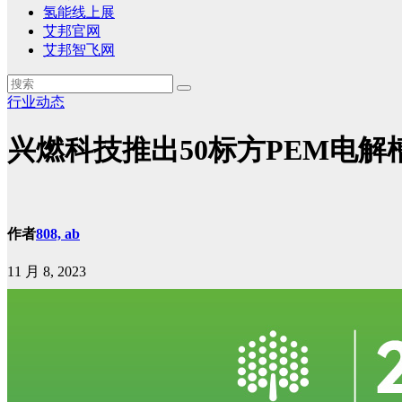
氢能线上展
艾邦官网
艾邦智飞网
行业动态
兴燃科技推出50标方PEM电解
作者
808, ab
11 月 8, 2023