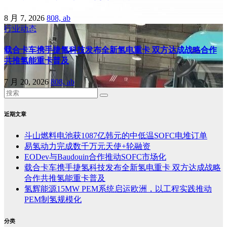
8 月 7, 2026
808, ab
行业动态
载合卡车携手捷氢科技发布全新氢电重卡 双方达成战略合作
共推氢能重卡普及
7 月 20, 2026
808, ab
近期文章
斗山燃料电池获1087亿韩元的中低温SOFC电堆订单
易氢动力完成数千万元天使+轮融资
EODev与Baudouin合作推动SOFC市场化
载合卡车携手捷氢科技发布全新氢电重卡 双方达成战略
合作共推氢能重卡普及
氢辉能源15MW PEM系统启运欧洲，以工程实践推动
PEM制氢规模化
分类