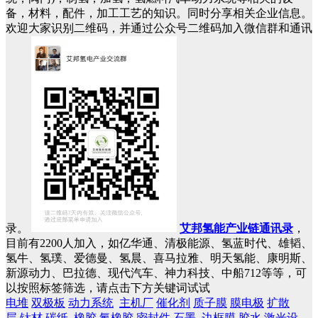
备，材料，配件，加工工艺的知识。同时分享相关企业信息。
欢迎大家识别二维码，并通过公众号二维码加入微信群和通讯
录。
艾邦氢能产业链通讯录
，
目前有2200人加入，如亿华通、清极能源、氢蓝时代、雄韬、
氢牛、氢璞、爱德曼、氢晨、喜马拉雅、明天氢能、康明斯、
新源动力、巴拉德、现代汽车、神力科技、中船712等等，可
以按照标签筛选，请点击下方关键词试试
电堆
双极板
动力系统
主机厂
催化剂
质子膜
膜电极
扩散
层
钛材
碳纸
橡胶
氟橡胶
密封件
石墨
边框膜
胶水
激光设