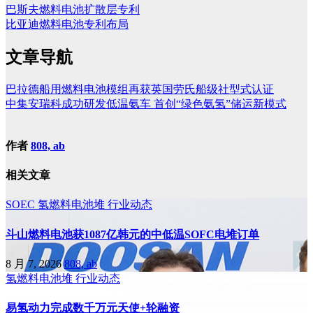
巴斯夫燃料电池扩散层专利
比亚迪燃料电池专利布局
文章导航
巴拉德船用燃料电池模组再获英国劳氏船级社型式认证
中集安瑞科成功研发低温氨车 首创“绿色氨氢”储运新模式
作者
808, ab
相关文章
SOEC
氢燃料电池堆
行业动态
斗山燃料电池获1087亿韩元的中低温SOFC电堆订单
8 月 7, 2026
808, ab
氢燃料电池堆
行业动态
易氢动力完成数千万元天使+轮融资