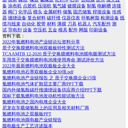
备
涂布机
点胶机
压缩机
氢气罐
镀膜设备
制氢
电解槽
连接
器
阀门
化学品
模头
金属材料
储氢
固态储氢
焊接设备
传感
器
缠绕设备
复合材料
碳纤维
仪器仪表
环氧树脂
检测设备
线
缆与线束
自动化
胶带
材料
薄膜
刀具
机器人
汽车配件
测
试
导电剂
设备
空压机
五金
模具
配件
网版
印刷设备
资料下载：
2022年氢燃料电池产业链论坛资料分享
质子交换膜燃料电池双极板特性测试方法
TCAAMTB 12-2020 质子交换膜燃料电池膜电极测试方法
车用质子交换膜燃料电池堆使用寿命 测试评价方法
2022年最新燃料电池双极板企业大全
氢燃料电池石墨双极板企业30强.pdf
氢燃料电池产业链报告 之 质子交换膜企业15强
氢燃料电池气体扩散层主要厂商PPT下载
国内外储氢瓶碳纤维缠绕设备供应商介绍PPT下载
国标下载氢燃料电池发动机性能试验方法
氢燃料电池之国内电堆企业大全
尼龙在车载储氢瓶上的应用及相关材料厂商
氢燃料电池之双极板PPT
氢燃料电池膜电极产业链报告
膜电极生产工艺详述版本