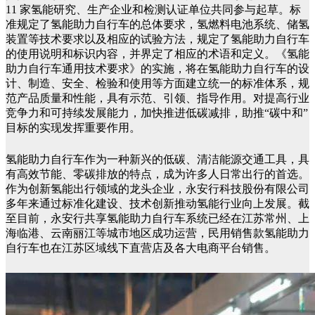
11 家氢能研究、生产企业和检测认证单位共同参与起草。标
准规定了氢能助力自行车的总体要求，氢燃料电池系统、储氢
装置等技术要求以及相应的试验方法，规定了氢能助力自行车
的使用说明和标识内容，并界定了相应的术语和定义。《氢能
助力自行车通用技术要求》的实施，将在氢能助力自行车的设
计、制造、安全、检验和使用等方面建立统一的标准体系，规
范产品质量和性能，具有示范、引领、指导作用。对提高行业
竞争力和可持续发展能力，加快推进低碳减排，助推“碳中和”
目标的实现发挥重要作用。
氢能助力自行车作为一种新兴的低碳、清洁能源交通工具，具
有高效节能、零碳排放的特点，成为许多人日常出行的首选。
作为创新氢能出行领域的龙头企业，永安行科技股份有限公司
多年来通过标准化建设、技术创新推动氢能行业向上发展。截
至目前，永安行共享氢能助力自行车系统已经在江苏常州、上
海临港、云南丽江等城市地区成功运营，民用销售款氢能助力
自行车也在江苏区域线下直营店及各大电商平台销售。