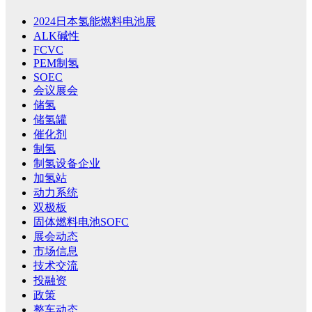
2024日本氢能燃料电池展
ALK碱性
FCVC
PEM制氢
SOEC
会议展会
储氢
储氢罐
催化剂
制氢
制氢设备企业
加氢站
动力系统
双极板
固体燃料电池SOFC
展会动态
市场信息
技术交流
投融资
政策
整车动态