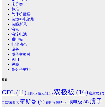
未分类
标准
气体扩散层
氢燃料电池堆
氢眼所见
液氢
液流电池
膜电极
行业动态
设备
质子交换膜
阀门
隔膜
高分子材料
标签
双极板
(16)
GDL
(11)
催化剂
(2)
密封胶
(2)
丰田
(1)
质子
帝斯曼
(7)
膜电极
(4)
碳纸
(2)
工艺流程图
(1)
石墨
(1)