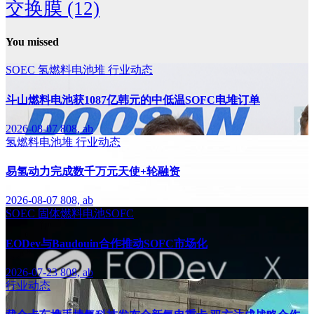
交换膜
(12)
You missed
SOEC
氢燃料电池堆
行业动态
斗山燃料电池获1087亿韩元的中低温SOFC电堆订单
2026-08-07
808, ab
氢燃料电池堆
行业动态
易氢动力完成数千万元天使+轮融资
2026-08-07
808, ab
SOEC
固体燃料电池SOFC
EODev与Baudouin合作推动SOFC市场化
2026-07-23
808, ab
行业动态