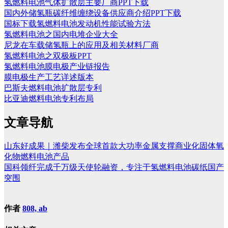
氢燃料电池气体扩散层主要厂商PPT下载
国内外储氢瓶碳纤维缠绕设备供应商介绍PPT下载
国标下载氢燃料电池发动机性能试验方法
氢燃料电池之国内电堆企业大全
尼龙在车载储氢瓶上的应用及相关材料厂商
氢燃料电池之双极板PPT
氢燃料电池膜电极产业链报告
膜电极生产工艺详述版本
巴斯夫燃料电池扩散层专利
比亚迪燃料电池专利布局
文章导航
山东好成果｜潍柴发布全球首款大功率金属支撑商业化固体氧
化物燃料电池产品
国科领纤完成千万级天使轮融资，专注于氢燃料电池碳纸国产
突围
作者
808, ab