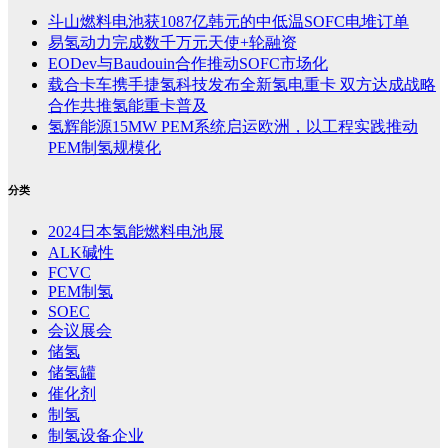
斗山燃料电池获1087亿韩元的中低温SOFC电堆订单
易氢动力完成数千万元天使+轮融资
EODev与Baudouin合作推动SOFC市场化
载合卡车携手捷氢科技发布全新氢电重卡 双方达成战略
合作共推氢能重卡普及
氢辉能源15MW PEM系统启运欧洲，以工程实践推动
PEM制氢规模化
分类
2024日本氢能燃料电池展
ALK碱性
FCVC
PEM制氢
SOEC
会议展会
储氢
储氢罐
催化剂
制氢
制氢设备企业