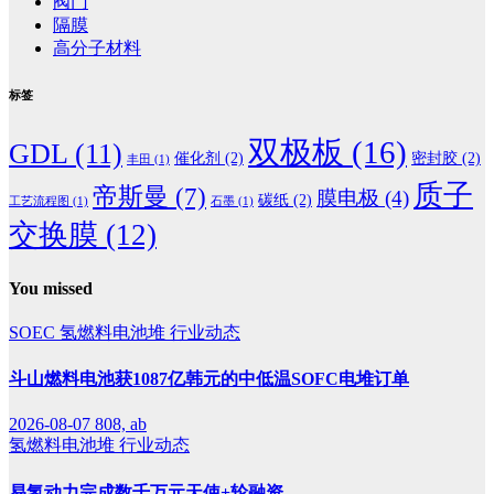
阀门
隔膜
高分子材料
标签
双极板
(16)
GDL
(11)
催化剂
(2)
密封胶
(2)
丰田
(1)
质子
帝斯曼
(7)
膜电极
(4)
碳纸
(2)
工艺流程图
(1)
石墨
(1)
交换膜
(12)
You missed
SOEC
氢燃料电池堆
行业动态
斗山燃料电池获1087亿韩元的中低温SOFC电堆订单
2026-08-07
808, ab
氢燃料电池堆
行业动态
易氢动力完成数千万元天使+轮融资