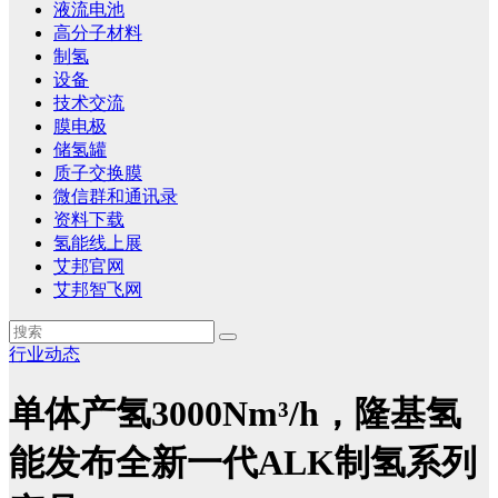
液流电池
高分子材料
制氢
设备
技术交流
膜电极
储氢罐
质子交换膜
微信群和通讯录
资料下载
氢能线上展
艾邦官网
艾邦智飞网
行业动态
单体产氢3000Nm³/h，隆基氢
能发布全新一代ALK制氢系列