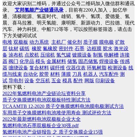
欢迎大家识别二维码，并通过公众号二维码加入微信群和通讯
录。
艾邦氢能产业链通讯录
，目前有2200人加入，如亿华
通、清极能源、氢蓝时代、雄韬、氢牛、氢璞、爱德曼、氢
晨、喜马拉雅、明天氢能、康明斯、新源动力、巴拉德、现代
汽车、神力科技、中船712等等，可以按照标签筛选，请点击
下方关键词试试
电堆
双极板
动力系统
主机厂
催化剂
质子膜
膜电极
扩散
层
钛材
碳纸
橡胶
氟橡胶
密封件
石墨
边框膜
胶水
激光设
备
涂布机
点胶机
压缩机
氢气罐
镀膜设备
制氢
电解槽
连接
器
阀门
化学品
模头
金属材料
储氢
固态储氢
焊接设备
传感
器
缠绕设备
复合材料
碳纤维
仪器仪表
环氧树脂
检测设备
线
缆与线束
自动化
胶带
材料
薄膜
刀具
机器人
汽车配件
测
试
导电剂
设备
空压机
五金
模具
配件
网版
印刷设备
资料下载：
2022年氢燃料电池产业链论坛资料分享
质子交换膜燃料电池双极板特性测试方法
TCAAMTB 12-2020 质子交换膜燃料电池膜电极测试方法
车用质子交换膜燃料电池堆使用寿命 测试评价方法
2022年最新燃料电池双极板企业大全
氢燃料电池石墨双极板企业30强.pdf
氢燃料电池产业链报告 之 质子交换膜企业15强