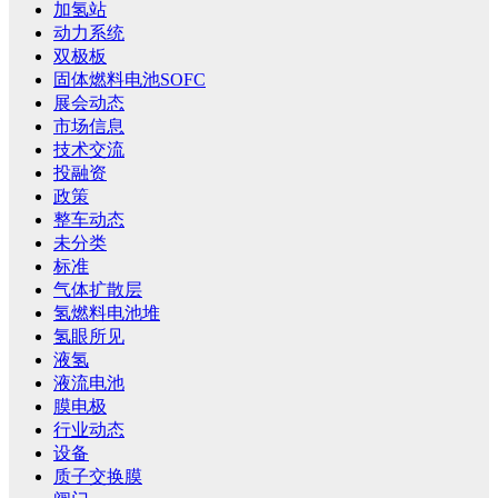
加氢站
动力系统
双极板
固体燃料电池SOFC
展会动态
市场信息
技术交流
投融资
政策
整车动态
未分类
标准
气体扩散层
氢燃料电池堆
氢眼所见
液氢
液流电池
膜电极
行业动态
设备
质子交换膜