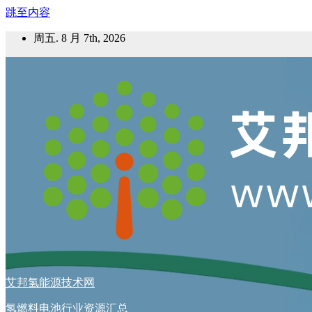
跳至内容
周五. 8 月 7th, 2026
艾邦氢能源技术网
氢燃料电池行业资源汇总