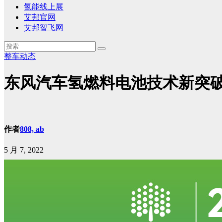
氢能线上展
艾邦官网
艾邦智飞网
整车动态
东风汽车氢燃料电池技术新突破
作者
808, ab
5 月 7, 2022