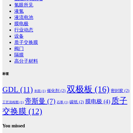
氢眼所见
液氢
液流电池
膜电极
行业动态
设备
质子交换膜
阀门
隔膜
高分子材料
标签
双极板
(16)
GDL
(11)
催化剂
(2)
密封胶
(2)
丰田
(1)
质子
帝斯曼
(7)
膜电极
(4)
碳纸
(2)
工艺流程图
(1)
石墨
(1)
交换膜
(12)
You missed