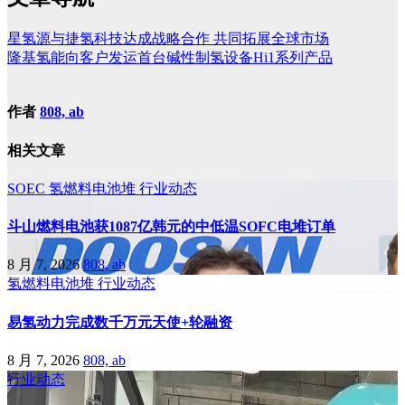
星氢源与捷氢科技达成战略合作 共同拓展全球市场
隆基氢能向客户发运首台碱性制氢设备Hi1系列产品
作者
808, ab
相关文章
SOEC
氢燃料电池堆
行业动态
斗山燃料电池获1087亿韩元的中低温SOFC电堆订单
8 月 7, 2026
808, ab
氢燃料电池堆
行业动态
易氢动力完成数千万元天使+轮融资
8 月 7, 2026
808, ab
行业动态