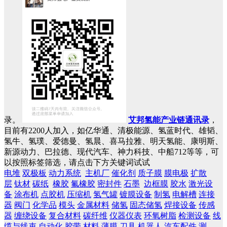
录。
艾邦氢能产业链通讯录
，
目前有2200人加入，如亿华通、清极能源、氢蓝时代、雄韬、
氢牛、氢璞、爱德曼、氢晨、喜马拉雅、明天氢能、康明斯、
新源动力、巴拉德、现代汽车、神力科技、中船712等等，可
以按照标签筛选，请点击下方关键词试试
电堆
双极板
动力系统
主机厂
催化剂
质子膜
膜电极
扩散
层
钛材
碳纸
橡胶
氟橡胶
密封件
石墨
边框膜
胶水
激光设
备
涂布机
点胶机
压缩机
氢气罐
镀膜设备
制氢
电解槽
连接
器
阀门
化学品
模头
金属材料
储氢
固态储氢
焊接设备
传感
器
缠绕设备
复合材料
碳纤维
仪器仪表
环氧树脂
检测设备
线
缆与线束
自动化
胶带
材料
薄膜
刀具
机器人
汽车配件
测