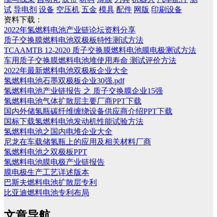
试
导电剂
设备
空压机
五金
模具
配件
网版
印刷设备
资料下载：
2022年氢燃料电池产业链论坛资料分享
质子交换膜燃料电池双极板特性测试方法
TCAAMTB 12-2020 质子交换膜燃料电池膜电极测试方法
车用质子交换膜燃料电池堆使用寿命 测试评价方法
2022年最新燃料电池双极板企业大全
氢燃料电池石墨双极板企业30强.pdf
氢燃料电池产业链报告 之 质子交换膜企业15强
氢燃料电池气体扩散层主要厂商PPT下载
国内外储氢瓶碳纤维缠绕设备供应商介绍PPT下载
国标下载氢燃料电池发动机性能试验方法
氢燃料电池之国内电堆企业大全
尼龙在车载储氢瓶上的应用及相关材料厂商
氢燃料电池之双极板PPT
氢燃料电池膜电极产业链报告
膜电极生产工艺详述版本
巴斯夫燃料电池扩散层专利
比亚迪燃料电池专利布局
文章导航