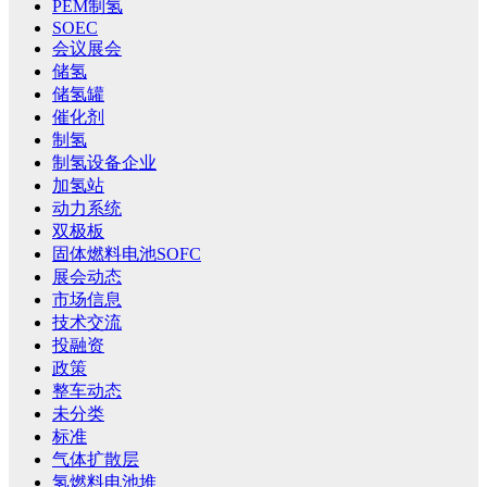
PEM制氢
SOEC
会议展会
储氢
储氢罐
催化剂
制氢
制氢设备企业
加氢站
动力系统
双极板
固体燃料电池SOFC
展会动态
市场信息
技术交流
投融资
政策
整车动态
未分类
标准
气体扩散层
氢燃料电池堆