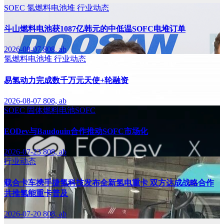
SOEC
氢燃料电池堆
行业动态
斗山燃料电池获1087亿韩元的中低温SOFC电堆订单
2026-08-07
808, ab
氢燃料电池堆
行业动态
易氢动力完成数千万元天使+轮融资
2026-08-07
808, ab
SOEC
固体燃料电池SOFC
EODev与Baudouin合作推动SOFC市场化
2026-07-23
808, ab
行业动态
载合卡车携手捷氢科技发布全新氢电重卡 双方达成战略合作
共推氢能重卡普及
2026-07-20
808, ab