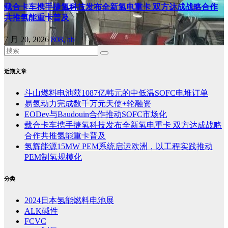
载合卡车携手捷氢科技发布全新氢电重卡 双方达成战略合作
共推氢能重卡普及
7 月 20, 2026
808, ab
近期文章
斗山燃料电池获1087亿韩元的中低温SOFC电堆订单
易氢动力完成数千万元天使+轮融资
EODev与Baudouin合作推动SOFC市场化
载合卡车携手捷氢科技发布全新氢电重卡 双方达成战略
合作共推氢能重卡普及
氢辉能源15MW PEM系统启运欧洲，以工程实践推动
PEM制氢规模化
分类
2024日本氢能燃料电池展
ALK碱性
FCVC