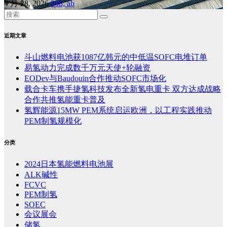
4 月 28, 2026
808, ab
近期文章
斗山燃料电池获1087亿韩元的中低温SOFC电堆订单
易氢动力完成数千万元天使+轮融资
EODev与Baudouin合作推动SOFC市场化
载合卡车携手捷氢科技发布全新氢电重卡 双方达成战略
合作共推氢能重卡普及
氢辉能源15MW PEM系统启运欧洲，以工程实践推动
PEM制氢规模化
分类
2024日本氢能燃料电池展
ALK碱性
FCVC
PEM制氢
SOEC
会议展会
储氢