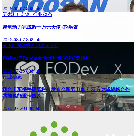
2026-08-07
808, ab
氢燃料电池堆
行业动态
易氢动力完成数千万元天使+轮融资
2026-08-07
808, ab
SOEC
固体燃料电池SOFC
EODev与Baudouin合作推动SOFC市场化
2026-07-23
808, ab
行业动态
载合卡车携手捷氢科技发布全新氢电重卡 双方达成战略合作
共推氢能重卡普及
2026-07-20
808, ab