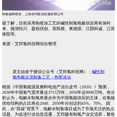
制氢镍网喷涂，上海休玛喷涂机械有限公司
据了解，目前采用热喷涂工艺的碱性制氢电极供应商有保时
来、德清恒川、盈锐优创、英凯模、奥德源、江阴科诚、江苏
徕阳等。
来源：艾邦氢科技网综合整理
原文始发于微信公众号（艾邦氢科技网）：
碱性制
氢电极主流制备工艺：热喷涂法
根据《中国氢能源及燃料电池产业白皮书（2020）》预测，
2030年中国氢气需求量达3715万吨，2050年达9690万吨。有分
析认为，电解水制氢将逐步作为中国氢能供应的主体，在氢能
供给结构的占比将在2040、2050年分别达到45%、70%。
因
此，在“双碳”背景下，电解水制氢项目成为了市场关注的热点
话题。为促进行业信息流通，艾邦建有制氢产业交流群，聚焦