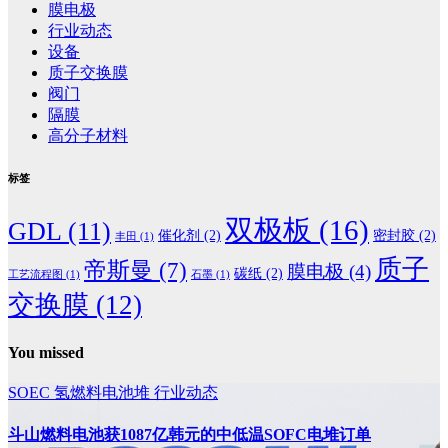
膜电极
行业动态
设备
质子交换膜
阀门
隔膜
高分子材料
标签
双极板
(16)
GDL
(11)
催化剂
(2)
密封胶
(2)
丰田
(1)
质子
帝斯曼
(7)
膜电极
(4)
碳纸
(2)
工艺流程图
(1)
石墨
(1)
交换膜
(12)
You missed
SOEC
氢燃料电池堆
行业动态
斗山燃料电池获1087亿韩元的中低温SOFC电堆订单