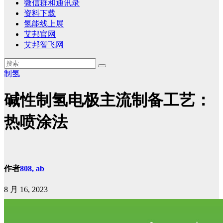
微信群和通讯录
资料下载
氢能线上展
艾邦官网
艾邦智飞网
制氢
碱性制氢电极主流制备工艺：
热喷涂法
作者
808, ab
8 月 16, 2023