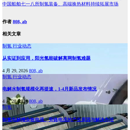
中国船舶七一八所制氢装备、高端换热材料持续拓展市场
作者
808, ab
相关文章
制氢
行业动态
从实证到应用，阳光氢能破解离网制氢难题
4 月 29, 2026
808, ab
制氢
行业动态
电解水制氢规模化再提速，1-4月新品发布情况
4 月 28, 2026
808, ab
制氢
制氢电解槽杂散电流、旁路电流的产生原因与解决办法