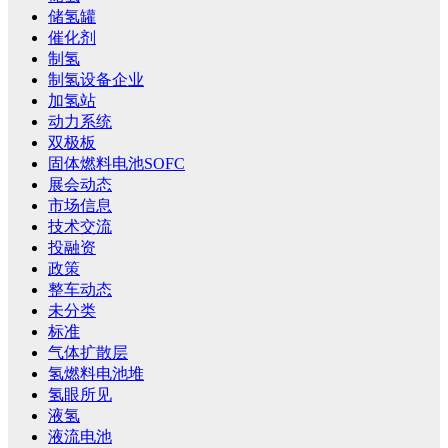
储氢罐
催化剂
制氢
制氢设备企业
加氢站
动力系统
双极板
固体燃料电池SOFC
展会动态
市场信息
技术交流
投融资
政策
整车动态
未分类
标准
气体扩散层
氢燃料电池堆
氢眼所见
液氢
液流电池