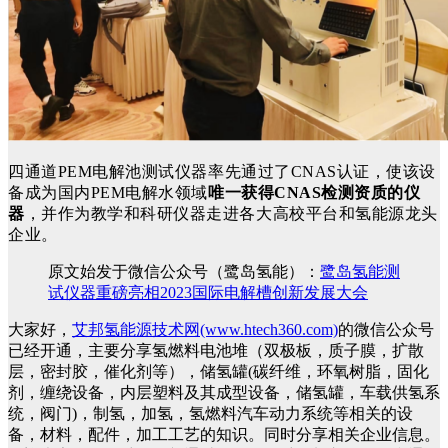
四通道
P
EM
电解池测试仪器率先通过了
C
NAS
认证，使该设
备成为国内
P
EM
电解水领域
唯一获得
CNAS
检测资质的仪
器
，并作为教学和科研仪器走进各大高校平台和氢能源龙头
企业。
原文始发于微信公众号（鹭岛氢能）：
鹭岛氢能测
试仪器重磅亮相2023国际电解槽创新发展大会
大家好，
艾邦氢能源技术网(www.htech360.com)
的微信公众号
已经开通，主要分享氢燃料电池堆（双极板，质子膜，扩散
层，密封胶，催化剂等），储氢罐(碳纤维，环氧树脂，固化
剂，缠绕设备，内层塑料及其成型设备，储氢罐，车载供氢系
统，阀门)，制氢，加氢，氢燃料汽车动力系统等相关的设
备，材料，配件，加工工艺的知识。同时分享相关企业信息。