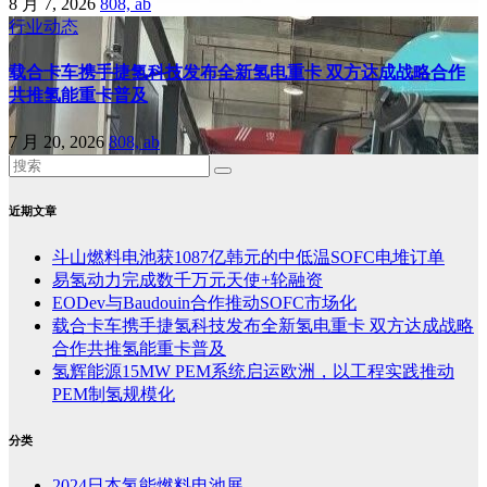
8 月 7, 2026
808, ab
行业动态
载合卡车携手捷氢科技发布全新氢电重卡 双方达成战略合作
共推氢能重卡普及
7 月 20, 2026
808, ab
近期文章
斗山燃料电池获1087亿韩元的中低温SOFC电堆订单
易氢动力完成数千万元天使+轮融资
EODev与Baudouin合作推动SOFC市场化
载合卡车携手捷氢科技发布全新氢电重卡 双方达成战略
合作共推氢能重卡普及
氢辉能源15MW PEM系统启运欧洲，以工程实践推动
PEM制氢规模化
分类
2024日本氢能燃料电池展