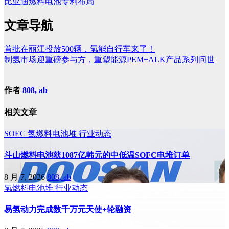
比亚迪燃料电池专利布局
文章导航
首批在丽江投放500辆，氢能自行车来了！
制氢市场迎重磅参与方，重塑能源PEM+ALK产品系列问世
作者
808, ab
相关文章
SOEC
氢燃料电池堆
行业动态
斗山燃料电池获1087亿韩元的中低温SOFC电堆订单
8 月 7, 2026
808, ab
氢燃料电池堆
行业动态
易氢动力完成数千万元天使+轮融资