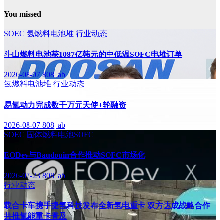
You missed
SOEC
氢燃料电池堆
行业动态
斗山燃料电池获1087亿韩元的中低温SOFC电堆订单
2026-08-07
808, ab
氢燃料电池堆
行业动态
易氢动力完成数千万元天使+轮融资
2026-08-07
808, ab
SOEC
固体燃料电池SOFC
EODev与Baudouin合作推动SOFC市场化
2026-07-23
808, ab
行业动态
载合卡车携手捷氢科技发布全新氢电重卡 双方达成战略合作
共推氢能重卡普及