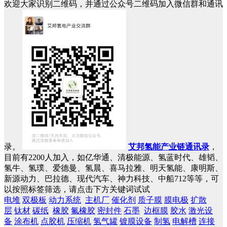
欢迎大家识别二维码，并通过公众号二维码加入微信群和通讯
录。
艾邦氢能产业链通讯录
，
目前有2200人加入，如亿华通、清极能源、氢蓝时代、雄韬、
氢牛、氢璞、爱德曼、氢晨、喜马拉雅、明天氢能、康明斯、
新源动力、巴拉德、现代汽车、神力科技、中船712等等，可
以按照标签筛选，请点击下方关键词试试
电堆
双极板
动力系统
主机厂
催化剂
质子膜
膜电极
扩散
层
钛材
碳纸
橡胶
氟橡胶
密封件
石墨
边框膜
胶水
激光设
备
涂布机
点胶机
压缩机
氢气罐
镀膜设备
制氢
电解槽
连接