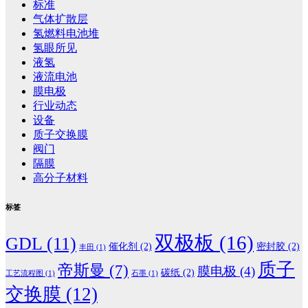
标准
气体扩散层
氢燃料电池堆
氢眼所见
液氢
液流电池
膜电极
行业动态
设备
质子交换膜
阀门
隔膜
高分子材料
标签
双极板
(16)
GDL
(11)
催化剂
(2)
密封胶
(2)
丰田
(1)
质子
帝斯曼
(7)
膜电极
(4)
碳纸
(2)
工艺流程图
(1)
石墨
(1)
交换膜
(12)