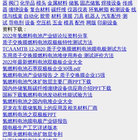
器
阀门
化学品
模头
金属材料
储氢
固态储氢
焊接设备
传感
器
缠绕设备
复合材料
碳纤维
仪器仪表
环氧树脂
检测设备
线
缆与线束
自动化
胶带
材料
薄膜
刀具
机器人
汽车配件
测
试
导电剂
设备
空压机
五金
模具
配件
网版
印刷设备
资料下载：
2022年氢燃料电池产业链论坛资料分享
质子交换膜燃料电池双极板特性测试方法
TCAAMTB 12-2020 质子交换膜燃料电池膜电极测试方法
车用质子交换膜燃料电池堆使用寿命 测试评价方法
2022年最新燃料电池双极板企业大全
氢燃料电池石墨双极板企业30强.pdf
氢燃料电池产业链报告 之 质子交换膜企业15强
氢燃料电池气体扩散层主要厂商PPT下载
国内外储氢瓶碳纤维缠绕设备供应商介绍PPT下载
国标下载氢燃料电池发动机性能试验方法
氢燃料电池之国内电堆企业大全
尼龙在车载储氢瓶上的应用及相关材料厂商
氢燃料电池之双极板PPT
氢燃料电池膜电极产业链报告
膜电极生产工艺详述版本
巴斯夫燃料电池扩散层专利