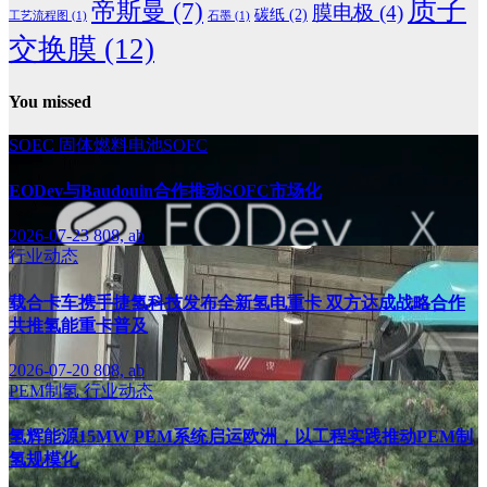
质子
帝斯曼
(7)
膜电极
(4)
碳纸
(2)
工艺流程图
(1)
石墨
(1)
交换膜
(12)
You missed
SOEC
固体燃料电池SOFC
EODev与Baudouin合作推动SOFC市场化
2026-07-23
808, ab
行业动态
载合卡车携手捷氢科技发布全新氢电重卡 双方达成战略合作
共推氢能重卡普及
2026-07-20
808, ab
PEM制氢
行业动态
氢辉能源15MW PEM系统启运欧洲，以工程实践推动PEM制
氢规模化