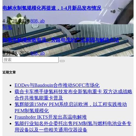
电解水制氢规模化再提速，1-4月新品发布情况
4 月 28, 2026
808, ab
制氢
制氢电解槽杂散电流、旁路电流的产生原因与解决办法
4 月 28, 2026
808, ab
近期文章
EODev与Baudouin合作推动SOFC市场化
载合卡车携手捷氢科技发布全新氢电重卡 双方达成战略
合作共推氢能重卡普及
氢辉能源15MW PEM系统启运欧洲，以工程实践推动
PEM制氢规模化
Fraunhofer IKTS开发出高温电解堆
氢能行业知名外企委托出售PEM制氢与燃料电池业务专
用设备以及一些相关通用仪器设备