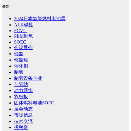
分类
2024日本氢能燃料电池展
ALK碱性
FCVC
PEM制氢
SOEC
会议展会
储氢
储氢罐
催化剂
制氢
制氢设备企业
加氢站
动力系统
双极板
固体燃料电池SOFC
展会动态
市场信息
技术交流
投融资