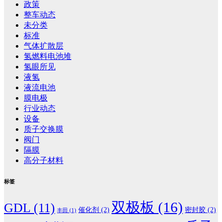
政策
整车动态
未分类
标准
气体扩散层
氢燃料电池堆
氢眼所见
液氢
液流电池
膜电极
行业动态
设备
质子交换膜
阀门
隔膜
高分子材料
标签
双极板
(16)
GDL
(11)
催化剂
(2)
密封胶
(2)
丰田
(1)