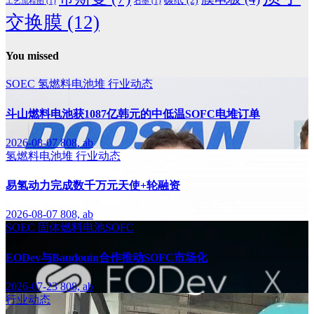
工艺流程图
(1)
石墨
(1)
交换膜
(12)
You missed
SOEC
氢燃料电池堆
行业动态
斗山燃料电池获1087亿韩元的中低温SOFC电堆订单
2026-08-07
808, ab
氢燃料电池堆
行业动态
易氢动力完成数千万元天使+轮融资
2026-08-07
808, ab
SOEC
固体燃料电池SOFC
EODev与Baudouin合作推动SOFC市场化
2026-07-23
808, ab
行业动态