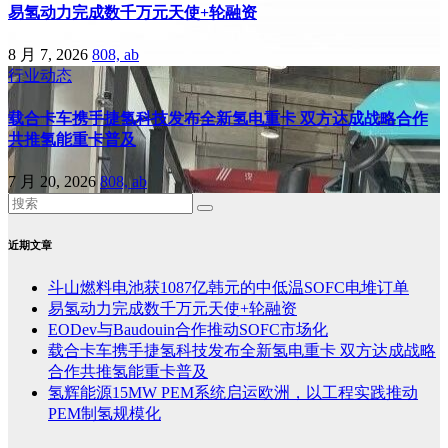
易氢动力完成数千万元天使+轮融资
8 月 7, 2026
808, ab
行业动态
载合卡车携手捷氢科技发布全新氢电重卡 双方达成战略合作
共推氢能重卡普及
7 月 20, 2026
808, ab
近期文章
斗山燃料电池获1087亿韩元的中低温SOFC电堆订单
易氢动力完成数千万元天使+轮融资
EODev与Baudouin合作推动SOFC市场化
载合卡车携手捷氢科技发布全新氢电重卡 双方达成战略
合作共推氢能重卡普及
氢辉能源15MW PEM系统启运欧洲，以工程实践推动
PEM制氢规模化