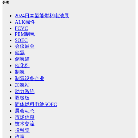
分类
2024日本氢能燃料电池展
ALK碱性
FCVC
PEM制氢
SOEC
会议展会
储氢
储氢罐
催化剂
制氢
制氢设备企业
加氢站
动力系统
双极板
固体燃料电池SOFC
展会动态
市场信息
技术交流
投融资
政策