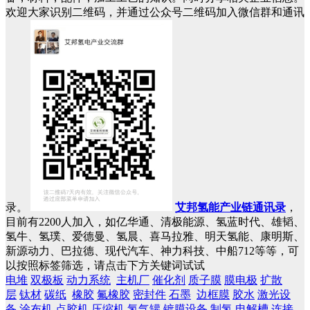
欢迎大家识别二维码，并通过公众号二维码加入微信群和通讯
录。
艾邦氢能产业链通讯录
，
目前有2200人加入，如亿华通、清极能源、氢蓝时代、雄韬、
氢牛、氢璞、爱德曼、氢晨、喜马拉雅、明天氢能、康明斯、
新源动力、巴拉德、现代汽车、神力科技、中船712等等，可
以按照标签筛选，请点击下方关键词试试
电堆
双极板
动力系统
主机厂
催化剂
质子膜
膜电极
扩散
层
钛材
碳纸
橡胶
氟橡胶
密封件
石墨
边框膜
胶水
激光设
备
涂布机
点胶机
压缩机
氢气罐
镀膜设备
制氢
电解槽
连接