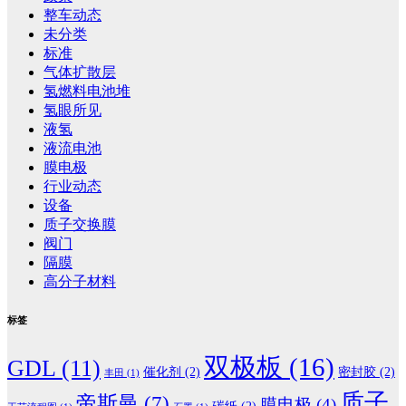
整车动态
未分类
标准
气体扩散层
氢燃料电池堆
氢眼所见
液氢
液流电池
膜电极
行业动态
设备
质子交换膜
阀门
隔膜
高分子材料
标签
双极板
(16)
GDL
(11)
催化剂
(2)
密封胶
(2)
丰田
(1)
质子
帝斯曼
(7)
膜电极
(4)
碳纸
(2)