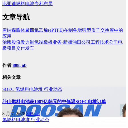
比亚迪燃料电池专利布局
文章导航
唐纳森膨体聚四氟乙烯(ePTFE)在制备增强型质子交换膜中的
应用
治臻股份发力制氢端极板业务-新疆油田公司工程技术公司电
极项目交付发车
作者
808, ab
相关文章
SOEC
氢燃料电池堆
行业动态
斗山燃料电池获1087亿韩元的中低温SOFC电堆订单
8 月 7, 2026
808, ab
氢燃料电池堆
行业动态