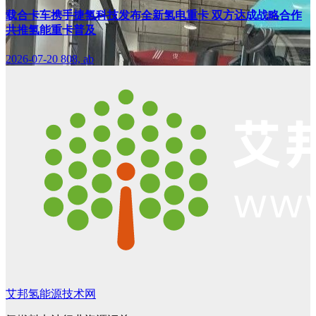
载合卡车携手捷氢科技发布全新氢电重卡 双方达成战略合作
共推氢能重卡普及
2026-07-20
808, ab
艾邦氢能源技术网