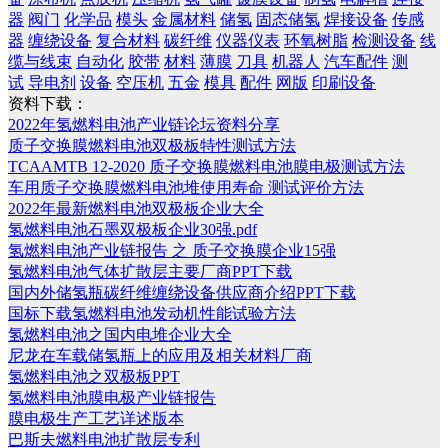
器
阀门
化学品
模头
金属材料
储氢
固态储氢
焊接设备
传感
器
缠绕设备
复合材料
碳纤维
仪器仪表
环氧树脂
检测设备
线
缆与线束
自动化
胶带
材料
薄膜
刀具
机器人
汽车配件
测
试
导电剂
设备
空压机
五金
模具
配件
网版
印刷设备
资料下载：
2022年氢燃料电池产业链论坛资料分享
质子交换膜燃料电池双极板特性测试方法
TCAAMTB 12-2020 质子交换膜燃料电池膜电极测试方法
车用质子交换膜燃料电池堆使用寿命 测试评价方法
2022年最新燃料电池双极板企业大全
氢燃料电池石墨双极板企业30强.pdf
氢燃料电池产业链报告 之 质子交换膜企业15强
氢燃料电池气体扩散层主要厂商PPT下载
国内外储氢瓶碳纤维缠绕设备供应商介绍PPT下载
国标下载氢燃料电池发动机性能试验方法
氢燃料电池之国内电堆企业大全
尼龙在车载储氢瓶上的应用及相关材料厂商
氢燃料电池之双极板PPT
氢燃料电池膜电极产业链报告
膜电极生产工艺详述版本
巴斯夫燃料电池扩散层专利