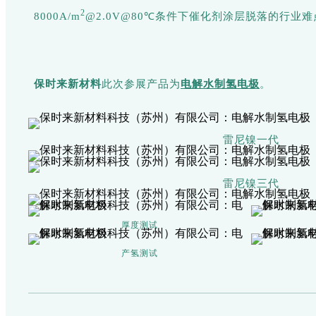
2
8000A/m
@2.0V@80℃条件下催化剂涂层脱落的行业
保时来新材料
此次参展产品为
电解水制氢电极
。
雷尼镍一代
雷尼镍三代
厚度测试
产氢测试