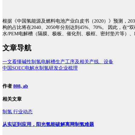
根据《中国氢能源及燃料电池产业白皮书（2020）》预测，20
构的占比将在2040、2050年分别达到45%、70%。
因此，在“
水/PEM电解槽（隔膜、极板、催化剂、极框、密封垫片等）
文章导航
一文看懂碱性制氢电解槽生产工序及相关产线、设备
中国SOEC电解水制氢研发企业梳理
作者
808, ab
相关文章
制氢
行业动态
从实证到应用，阳光氢能破解离网制氢难题