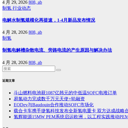
4 月 29, 2026
808, ab
制氢
行业动态
电解水制氢规模化再提速，1-4月新品发布情况
4 月 28, 2026
808, ab
制氢
制氢电解槽杂散电流、旁路电流的产生原因与解决办法
4 月 28, 2026
808, ab
近期文章
斗山燃料电池获1087亿韩元的中低温SOFC电堆订单
易氢动力完成数千万元天使+轮融资
EODev与Baudouin合作推动SOFC市场化
载合卡车携手捷氢科技发布全新氢电重卡 双方达成战略
氢辉能源15MW PEM系统启运欧洲，以工程实践推动PE