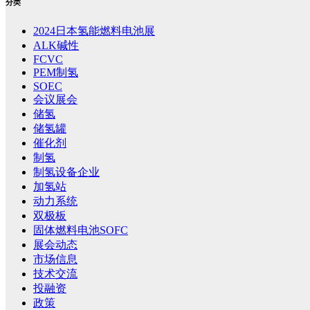
分类
2024日本氢能燃料电池展
ALK碱性
FCVC
PEM制氢
SOEC
会议展会
储氢
储氢罐
催化剂
制氢
制氢设备企业
加氢站
动力系统
双极板
固体燃料电池SOFC
展会动态
市场信息
技术交流
投融资
政策