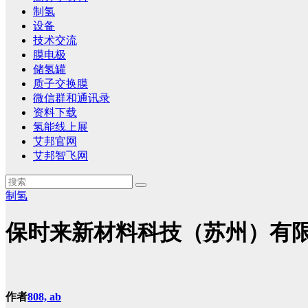
制氢
设备
技术交流
膜电极
储氢罐
质子交换膜
微信群和通讯录
资料下载
氢能线上展
艾邦官网
艾邦智飞网
制氢
保时来新材料科技（苏州）有
作者
808, ab