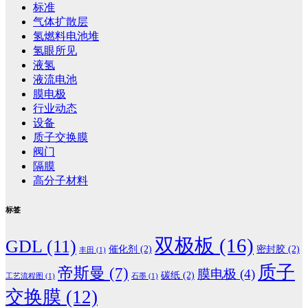
标准
气体扩散层
氢燃料电池堆
氢眼所见
液氢
液流电池
膜电极
行业动态
设备
质子交换膜
阀门
隔膜
高分子材料
标签
双极板
(16)
GDL
(11)
催化剂
(2)
密封胶
(2)
丰田
(1)
质子
帝斯曼
(7)
膜电极
(4)
碳纸
(2)
工艺流程图
(1)
石墨
(1)
交换膜
(12)