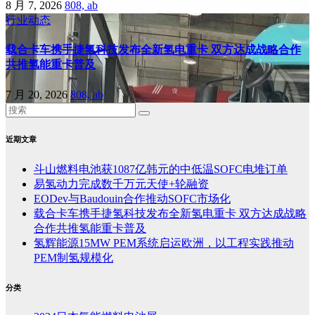
8 月 7, 2026
808, ab
行业动态
载合卡车携手捷氢科技发布全新氢电重卡 双方达成战略合作
共推氢能重卡普及
7 月 20, 2026
808, ab
近期文章
斗山燃料电池获1087亿韩元的中低温SOFC电堆订单
易氢动力完成数千万元天使+轮融资
EODev与Baudouin合作推动SOFC市场化
载合卡车携手捷氢科技发布全新氢电重卡 双方达成战略
合作共推氢能重卡普及
氢辉能源15MW PEM系统启运欧洲，以工程实践推动
PEM制氢规模化
分类