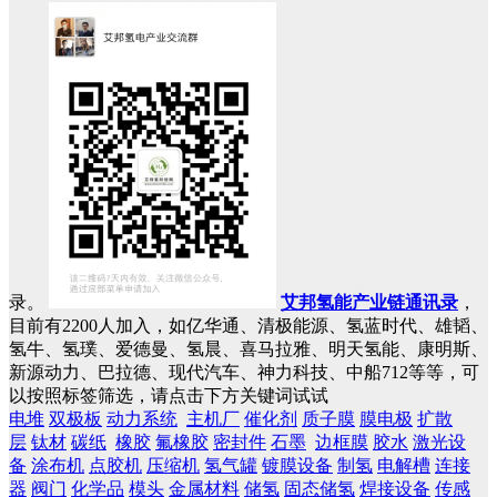
录。
艾邦氢能产业链通讯录
，
目前有2200人加入，如亿华通、清极能源、氢蓝时代、雄韬、
氢牛、氢璞、爱德曼、氢晨、喜马拉雅、明天氢能、康明斯、
新源动力、巴拉德、现代汽车、神力科技、中船712等等，可
以按照标签筛选，请点击下方关键词试试
电堆
双极板
动力系统
主机厂
催化剂
质子膜
膜电极
扩散
层
钛材
碳纸
橡胶
氟橡胶
密封件
石墨
边框膜
胶水
激光设
备
涂布机
点胶机
压缩机
氢气罐
镀膜设备
制氢
电解槽
连接
器
阀门
化学品
模头
金属材料
储氢
固态储氢
焊接设备
传感