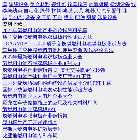
器
缠绕设备
复合材料
碳纤维
仪器仪表
环氧树脂
检测设备
线
缆与线束
自动化
胶带
材料
薄膜
刀具
机器人
汽车配件
测
试
导电剂
设备
空压机
五金
模具
配件
网版
印刷设备
资料下载：
2022年氢燃料电池产业链论坛资料分享
质子交换膜燃料电池双极板特性测试方法
TCAAMTB 12-2020 质子交换膜燃料电池膜电极测试方法
车用质子交换膜燃料电池堆使用寿命 测试评价方法
2022年最新燃料电池双极板企业大全
氢燃料电池石墨双极板企业30强.pdf
氢燃料电池产业链报告 之 质子交换膜企业15强
氢燃料电池气体扩散层主要厂商PPT下载
国内外储氢瓶碳纤维缠绕设备供应商介绍PPT下载
国标下载氢燃料电池发动机性能试验方法
氢燃料电池之国内电堆企业大全
尼龙在车载储氢瓶上的应用及相关材料厂商
氢燃料电池之双极板PPT
氢燃料电池膜电极产业链报告
膜电极生产工艺详述版本
巴斯夫燃料电池扩散层专利
比亚迪燃料电池专利布局