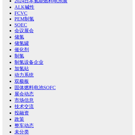
2024日本氢能燃料电池展
ALK碱性
FCVC
PEM制氢
SOEC
会议展会
储氢
储氢罐
催化剂
制氢
制氢设备企业
加氢站
动力系统
双极板
固体燃料电池SOFC
展会动态
市场信息
技术交流
投融资
政策
整车动态
未分类