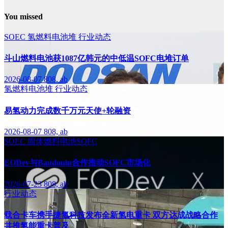
You missed
SOEC
氢燃料电池堆
行业动态
斗山燃料电池获1087亿韩元的中低温SOFC电堆订单
2026-08-07
808, ab
氢燃料电池堆
行业动态
易氢动力完成数千万元天使+轮融资
2026-08-07
808, ab
SOEC
固体燃料电池SOFC
EODev与Baudouin合作推动SOFC市场化
2026-07-23
808, ab
行业动态
载合卡车携手捷氢科技发布全新氢电重卡 双方达成战略合作
共推氢能重卡普及