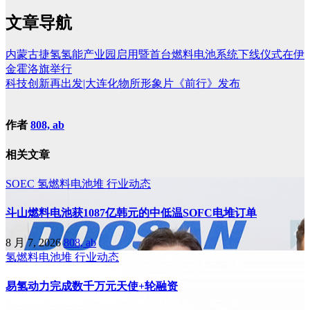
文章导航
内蒙古捷氢氢能产业园启用暨首台燃料电池系统下线仪式在伊
金霍洛旗举行
科技创新再出发|大连化物所形象片《前行》发布
作者
808, ab
相关文章
SOEC
氢燃料电池堆
行业动态
斗山燃料电池获1087亿韩元的中低温SOFC电堆订单
8 月 7, 2026
808, ab
氢燃料电池堆
行业动态
易氢动力完成数千万元天使+轮融资