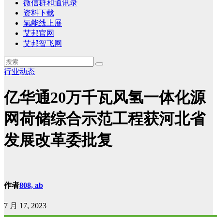
微信群和通讯录
资料下载
氢能线上展
艾邦官网
艾邦智飞网
行业动态
亿华通20万千瓦风氢一体化源
网荷储综合示范工程获河北省
发展改革委批复
作者
808, ab
7 月 17, 2023