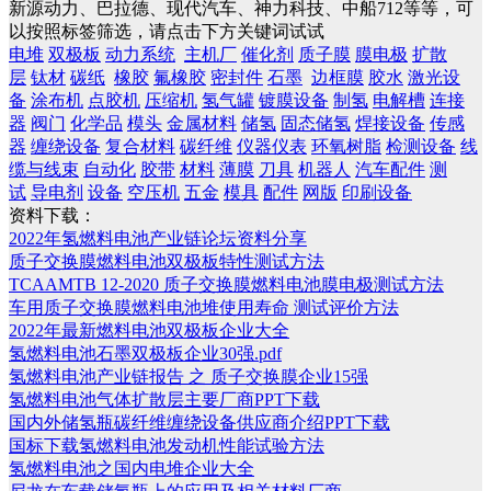
新源动力、巴拉德、现代汽车、神力科技、中船712等等，可
以按照标签筛选，请点击下方关键词试试
电堆
双极板
动力系统
主机厂
催化剂
质子膜
膜电极
扩散
层
钛材
碳纸
橡胶
氟橡胶
密封件
石墨
边框膜
胶水
激光设
备
涂布机
点胶机
压缩机
氢气罐
镀膜设备
制氢
电解槽
连接
器
阀门
化学品
模头
金属材料
储氢
固态储氢
焊接设备
传感
器
缠绕设备
复合材料
碳纤维
仪器仪表
环氧树脂
检测设备
线
缆与线束
自动化
胶带
材料
薄膜
刀具
机器人
汽车配件
测
试
导电剂
设备
空压机
五金
模具
配件
网版
印刷设备
资料下载：
2022年氢燃料电池产业链论坛资料分享
质子交换膜燃料电池双极板特性测试方法
TCAAMTB 12-2020 质子交换膜燃料电池膜电极测试方法
车用质子交换膜燃料电池堆使用寿命 测试评价方法
2022年最新燃料电池双极板企业大全
氢燃料电池石墨双极板企业30强.pdf
氢燃料电池产业链报告 之 质子交换膜企业15强
氢燃料电池气体扩散层主要厂商PPT下载
国内外储氢瓶碳纤维缠绕设备供应商介绍PPT下载
国标下载氢燃料电池发动机性能试验方法
氢燃料电池之国内电堆企业大全