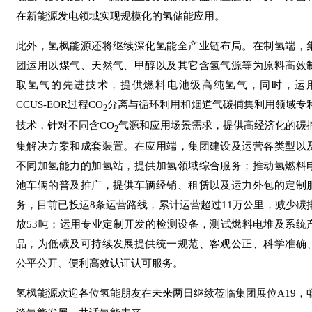
在新能源发电领域实现规模化的氢储能应用。
此外，氢枫能源还将继续深化氢能全产业链布局。在制氢端，
团运用以煤气、天然气、甲醇以及其它含氢气源等为原料高效
取氢气的先进技术，提供燃料电池级高纯氢气，同时，运
CCUS-EOR过程CO
分离与循环利用和烟道气碳捕集利用领域专
2
技术，针对不同含CO
气源和应用场景需求，提供高经济化的碳
2
集解决方案和成套装置。在应用端，集团建设及运营各类型以
不同加氢能力的加氢站，提供加氢领域综合服务；推动氢燃料
池车辆的普及推广，提供车辆经销、租赁以及运力外包的定制
务，目前已投运8条运营路线，累计运营超过11万公里，减少碳
放53吨；运用专业定制开发的检测设备，测试燃料电堆及系统
品，为低碳及可持续发展提供统一规范、客观公正、科学准确
公平公开、便利高效认证认可服务。
氢枫能源欢迎各位氢能朋友在未来两日继续莅临集团展位A19，