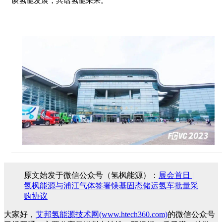
谈氢能发展，共话氢能未来。
原文始发于微信公众号（氢枫能源）：
展会首日 |
氢枫能源与浦江气体签署镁基固态储运氢车批量采
购协议
大家好，
艾邦氢能源技术网(www.htech360.com)
的微信公众号