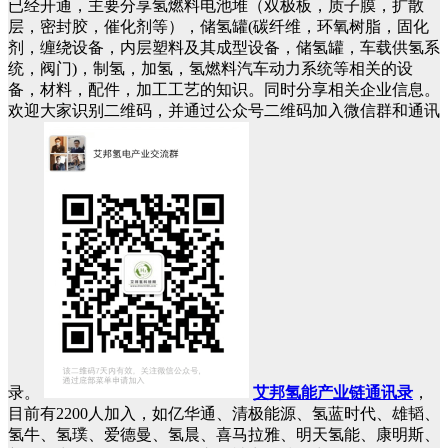
已经开通，主要分享氢燃料电池堆（双极板，质子膜，扩散
层，密封胶，催化剂等），储氢罐(碳纤维，环氧树脂，固化
剂，缠绕设备，内层塑料及其成型设备，储氢罐，车载供氢系
统，阀门)，制氢，加氢，氢燃料汽车动力系统等相关的设
备，材料，配件，加工工艺的知识。同时分享相关企业信息。
欢迎大家识别二维码，并通过公众号二维码加入微信群和通讯
录。
艾邦氢能产业链通讯录
，
目前有2200人加入，如亿华通、清极能源、氢蓝时代、雄韬、
氢牛、氢璞、爱德曼、氢晨、喜马拉雅、明天氢能、康明斯、