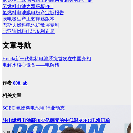
尼龙在车载储氢瓶上的应用及相关材料厂商
氢燃料电池之双极板PPT
氢燃料电池膜电极产业链报告
膜电极生产工艺详述版本
巴斯夫燃料电池扩散层专利
比亚迪燃料电池专利布局
文章导航
Honda新一代燃料电池系统首次在中国亮相
电解水核心设备——电解槽
作者
808, ab
相关文章
SOEC
氢燃料电池堆
行业动态
斗山燃料电池获1087亿韩元的中低温SOFC电堆订单