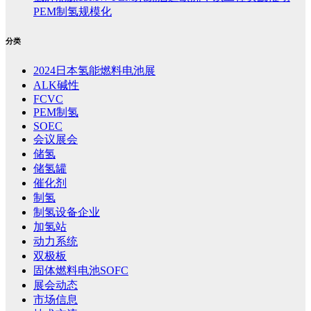
PEM制氢规模化
分类
2024日本氢能燃料电池展
ALK碱性
FCVC
PEM制氢
SOEC
会议展会
储氢
储氢罐
催化剂
制氢
制氢设备企业
加氢站
动力系统
双极板
固体燃料电池SOFC
展会动态
市场信息