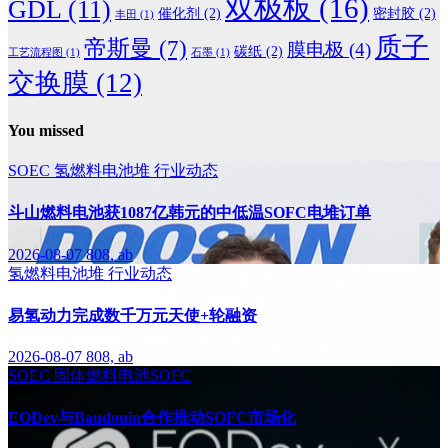
双极板
(16)
GDL
(11)
催化剂
(2)
密封胶
(2)
丰田
(1)
质子
帝斯曼
(7)
膜电极
(4)
碳纸
(2)
工艺流程图
(1)
石墨
(1)
交换膜
(12)
You missed
SOEC
氢燃料电池堆
行业动态
斗山燃料电池获1087亿韩元的中低温SOFC电堆订单
2026-08-07
808, ab
氢燃料电池堆
行业动态
易氢动力完成数千万元天使+轮融资
2026-08-07
808, ab
SOEC
固体燃料电池SOFC
EODev与Baudouin合作推动SOFC市场化