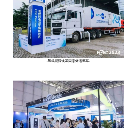
-氢枫能源镁基固态储运氢车-