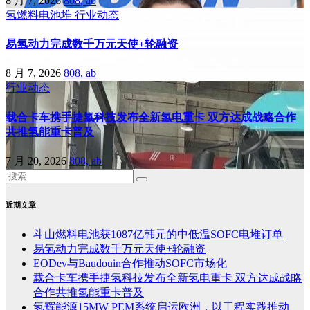
8 月 7, 2026
808, ab
氢燃料电池堆
行业动态
易氢动力完成数千万元天使+轮融资
8 月 7, 2026
808, ab
行业动态
载合卡车携手捷氢科技发布全新氢电重卡 双方达成战略合作
共推氢能重卡普及
7 月 20, 2026
808, ab
近期文章
斗山燃料电池获1087亿韩元的中低温SOFC电堆订单
易氢动力完成数千万元天使+轮融资
EODev与Baudouin合作推动SOFC市场化
载合卡车携手捷氢科技发布全新氢电重卡 双方达成战略
合作共推氢能重卡普及
氢辉能源15MW PEM系统启运欧洲，以工程实践推动