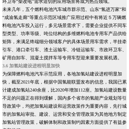
环卫等“柴改电”需求迫切的应用场景将成为热点领域。
未来几年，五个燃料电池汽车城市群示范、山东“氢进万家”和
“成渝氢走廊”等重点示范区域推广应用过程中有将近５万辆燃
料电池汽车投入运行，多元场景需求下，需要企业提供不同车
型类型、功率等级、吨位结构的多维燃料电池专用车产品供给
矩阵，来满足终端细分领域客户的具体场景用车需求，半挂牵
引车、港口牵引车、渣土运输车、冷链运输车、市政环卫车、
矿用自卸车、混凝土搅拌车等专用车型迎来重要发展机遇。
3.6 加氢站建设进程明显加快
为保障燃料电池汽车示范应用，各地加氢站建设进程明显加
快，截至2021年底，根据中国氢能联盟发布的信息，我国已累
计建成加氢站240余座，比2020年增加112座。加氢站建设数量
不足的问题正在得到缓解，国内多个省市的氢能产业规划等引
导政策中，均把加氢站建设和运营政策作为重要内容，先行城
市的加氢站审批、建设、运营和安全管理政策为其他地方制定
加氢站管理政策，破解体制和政策制约因素方面提供了有益参