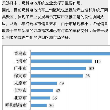
景选择中，燃料电池系统企业发挥了重要作用。
因此，目前燃料电池汽车主销区域也是氢能产业链和系统厂商
集聚区，体现了产业发展与示范应用互推互进的良性协同效
应。从近几年终端城市销量来看，由于市场规模小，终端销量
取决于当年新增的订单需求和已有订单的车辆交付，尚未呈现
出明显的或差异化的典型区域市场特征。