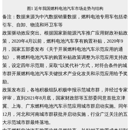
图1 近年我国燃料电池汽车市场走势与结构
备注：数据来源为中汽数据销量数据，燃料电池专用车包括牵
引车、自卸、物流和环卫车等
政策驱动效应突出。根据国家新能源汽车推广应用财政补贴政
策，2020年4月以前，燃料电池汽车享有购置补贴，2020年9
月，国家五部委发布《关于开展燃料电池汽车示范应用的通
知》，将燃料电池汽车的购置补贴政策调整为示范应用支持政
策，设定四年示范期，采取“以奖代补”方式，对符合条件的城
市群开展燃料电池汽车关键技术产业化攻关和示范应用给予奖
励。
政策发布后，各地积极组队积极申报示范城市群，并经过专家
评审，直到2021年8月底，国家财政部等五部委同意首批京津
冀、上海、广东燃料电池汽车示范应用城市群启动实施。同年
12月，河北和河南城市群获批并启动实施，行业广泛关注的五
大示范城市群最终落地。