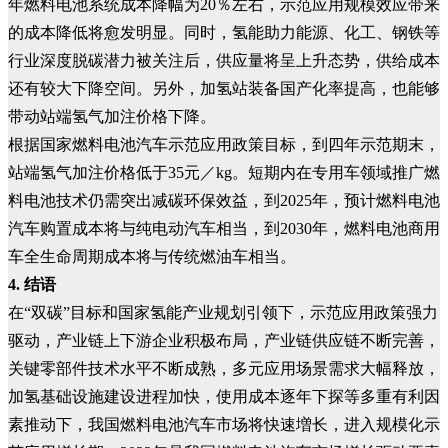
年燃料电池系统成本降幅为20％左右，示范应用规模效应带来
的成本降低将愈发明显。同时，氢能助力能源、化工、钢铁等
行业深度脱碳潜力被关注后，供应量将呈上升态势，供给成本
还有较大下降空间。另外，加氢站装备国产化率提高，也能够
带动站端氢气加注价格下降。
根据国家燃料电池汽车示范应用政策目标，到四年示范期末，
站端氢气加注价格低于35元／kg。短期内在专用车领域推广燃
料电池技术仍需突出减碳环保效益，到2025年，预计燃料电池
汽车购置成本将与纯电动汽车相当，到2030年，燃料电池商用
车全生命周期成本将与传统燃油车相当。
4. 结语
在“双碳”目标和国家氢能产业规划引领下，示范应用政策强力
驱动，产业链上下游企业积极布局，产业链供应链不断完善，
关键零部件技术水平不断成熟，多元应用场景需求大幅释放，
加氢基础设施建设进程加快，使用成本逐年下探等多重有利因
素推动下，我国燃料电池汽车市场将快速増长，进入规模化示