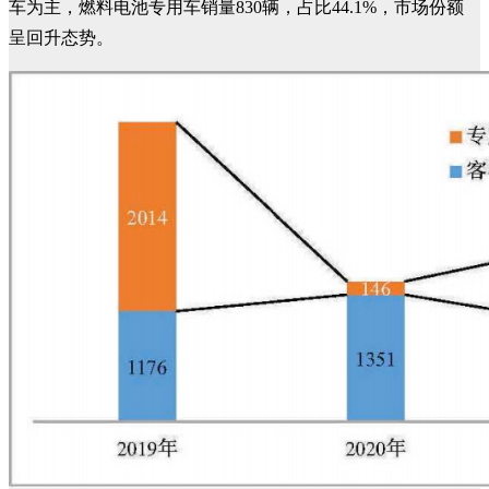
车为主，燃料电池专用车销量830辆，占比44.1%，市场份额
呈回升态势。