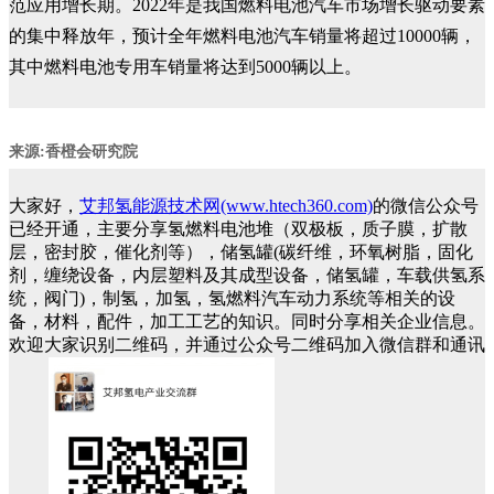
范应用增长期。2022年是我国燃料电池汽车市场增长驱动要素
的集中释放年，预计全年燃料电池汽车销量将超过10000辆，
其中燃料电池专用车销量将达到5000辆以上。
来源:香橙会研究院
大家好，
艾邦氢能源技术网(www.htech360.com)
的微信公众号
已经开通，主要分享氢燃料电池堆（双极板，质子膜，扩散
层，密封胶，催化剂等），储氢罐(碳纤维，环氧树脂，固化
剂，缠绕设备，内层塑料及其成型设备，储氢罐，车载供氢系
统，阀门)，制氢，加氢，氢燃料汽车动力系统等相关的设
备，材料，配件，加工工艺的知识。同时分享相关企业信息。
欢迎大家识别二维码，并通过公众号二维码加入微信群和通讯