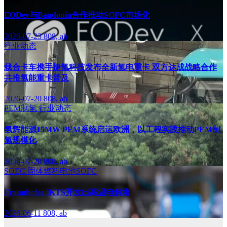
EODev与Baudouin合作推动SOFC市场化
2026-07-23
808, ab
行业动态
载合卡车携手捷氢科技发布全新氢电重卡 双方达成战略合作
共推氢能重卡普及
2026-07-20
808, ab
PEM制氢
行业动态
氢辉能源15MW PEM系统启运欧洲，以工程实践推动PEM制
氢规模化
2026-07-20
808, ab
SOEC
固体燃料电池SOFC
Fraunhofer IKTS开发出高温电解堆
2026-06-11
808, ab