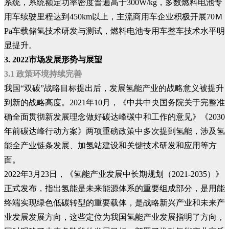
系统，系统额定功率密度普遍高于300W/kg，多数燃料电池专
用车续驶里程达到450km以上，主流商用车企业积极开展70Ｍ
Pa车载储氢技术研发与测试，燃料电池专用车整车技术水平明
显提升。
3. 2022市场发展形势与展望
3.1 政策环境持续完善
我国“双碳”战略目标提出后，发展氢能产业的战略意义被提升
到新的战略高度。2021年10月，《中共中央国务院关于完整准
确全面贯彻新发展理念做好碳达峰碳中和工作的意见》《2030
年前碳达峰行动方案》两项重磅政策中多次提到氢能，涉及氢
能全产业链条发展、加氢站建设和关键技术研发和应用等方
面。
2022年3月23日，《氢能产业发展中长期规划（2021-2035）》
正式发布，指出氢能是未来能源体系的重要组成部分，是用能
终端实现绿色低碳转型的重要载体，是战略新兴产业和未来产
业发展发展方向，这些定位为我国氢能产业发展指明了方向，