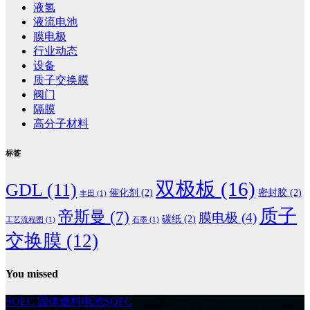
液氢
液流电池
膜电极
行业动态
设备
质子交换膜
阀门
隔膜
高分子材料
标签
双极板
(16)
GDL
(11)
催化剂
(2)
密封胶
(2)
丰田
(1)
质子
帝斯曼
(7)
膜电极
(4)
碳纸
(2)
工艺流程图
(1)
石墨
(1)
交换膜
(12)
You missed
SOEC
固体燃料电池SOFC