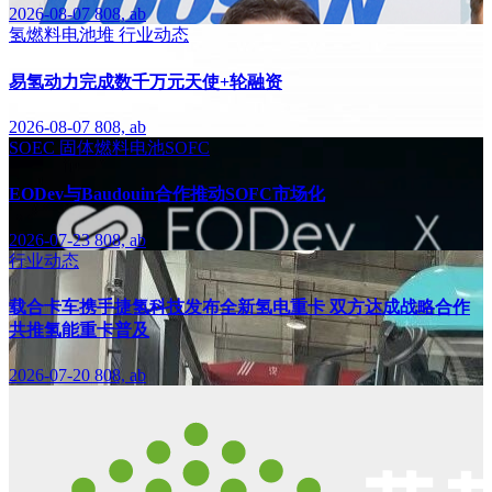
2026-08-07
808, ab
氢燃料电池堆
行业动态
易氢动力完成数千万元天使+轮融资
2026-08-07
808, ab
SOEC
固体燃料电池SOFC
EODev与Baudouin合作推动SOFC市场化
2026-07-23
808, ab
行业动态
载合卡车携手捷氢科技发布全新氢电重卡 双方达成战略合作
共推氢能重卡普及
2026-07-20
808, ab