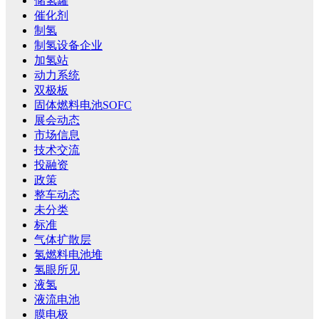
储氢罐
催化剂
制氢
制氢设备企业
加氢站
动力系统
双极板
固体燃料电池SOFC
展会动态
市场信息
技术交流
投融资
政策
整车动态
未分类
标准
气体扩散层
氢燃料电池堆
氢眼所见
液氢
液流电池
膜电极