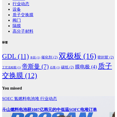
行业动态
设备
质子交换膜
阀门
隔膜
高分子材料
标签
双极板
(16)
GDL
(11)
催化剂
(2)
密封胶
(2)
丰田
(1)
质子
帝斯曼
(7)
膜电极
(4)
碳纸
(2)
工艺流程图
(1)
石墨
(1)
交换膜
(12)
You missed
SOEC
氢燃料电池堆
行业动态
斗山燃料电池获1087亿韩元的中低温SOFC电堆订单