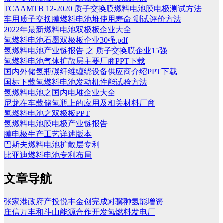
TCAAMTB 12-2020 质子交换膜燃料电池膜电极测试方法
车用质子交换膜燃料电池堆使用寿命 测试评价方法
2022年最新燃料电池双极板企业大全
氢燃料电池石墨双极板企业30强.pdf
氢燃料电池产业链报告 之 质子交换膜企业15强
氢燃料电池气体扩散层主要厂商PPT下载
国内外储氢瓶碳纤维缠绕设备供应商介绍PPT下载
国标下载氢燃料电池发动机性能试验方法
氢燃料电池之国内电堆企业大全
尼龙在车载储氢瓶上的应用及相关材料厂商
氢燃料电池之双极板PPT
氢燃料电池膜电极产业链报告
膜电极生产工艺详述版本
巴斯夫燃料电池扩散层专利
比亚迪燃料电池专利布局
文章导航
张家港政府产投悦丰金创完成对骥翀氢能增资
庄信万丰和斗山能源合作开发氢燃料发电厂