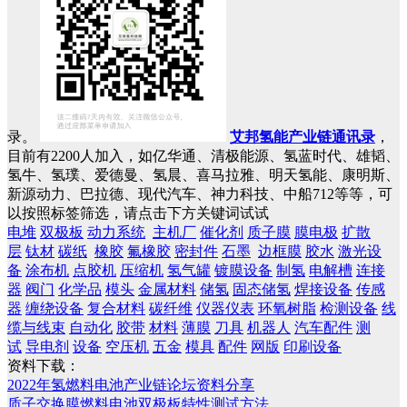
录。
艾邦氢能产业链通讯录
，
目前有2200人加入，如亿华通、清极能源、氢蓝时代、雄韬、
氢牛、氢璞、爱德曼、氢晨、喜马拉雅、明天氢能、康明斯、
新源动力、巴拉德、现代汽车、神力科技、中船712等等，可
以按照标签筛选，请点击下方关键词试试
电堆
双极板
动力系统
主机厂
催化剂
质子膜
膜电极
扩散
层
钛材
碳纸
橡胶
氟橡胶
密封件
石墨
边框膜
胶水
激光设
备
涂布机
点胶机
压缩机
氢气罐
镀膜设备
制氢
电解槽
连接
器
阀门
化学品
模头
金属材料
储氢
固态储氢
焊接设备
传感
器
缠绕设备
复合材料
碳纤维
仪器仪表
环氧树脂
检测设备
线
缆与线束
自动化
胶带
材料
薄膜
刀具
机器人
汽车配件
测
试
导电剂
设备
空压机
五金
模具
配件
网版
印刷设备
资料下载：
2022年氢燃料电池产业链论坛资料分享
质子交换膜燃料电池双极板特性测试方法