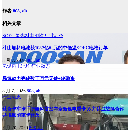
作者
808, ab
相关文章
SOEC
氢燃料电池堆
行业动态
斗山燃料电池获1087亿韩元的中低温SOFC电堆订单
8 月 7, 2026
808, ab
氢燃料电池堆
行业动态
易氢动力完成数千万元天使+轮融资
8 月 7, 2026
808, ab
行业动态
载合卡车携手捷氢科技发布全新氢电重卡 双方达成战略合作
共推氢能重卡普及
7 月 20, 2026
808, ab