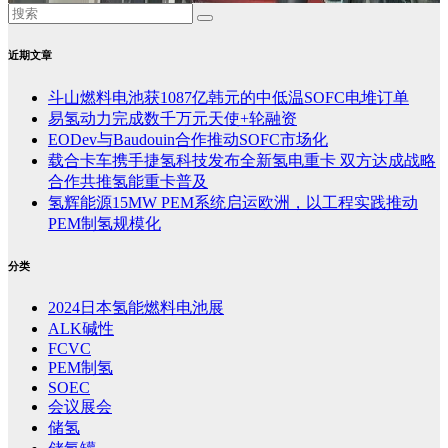
近期文章
斗山燃料电池获1087亿韩元的中低温SOFC电堆订单
易氢动力完成数千万元天使+轮融资
EODev与Baudouin合作推动SOFC市场化
载合卡车携手捷氢科技发布全新氢电重卡 双方达成战略
合作共推氢能重卡普及
氢辉能源15MW PEM系统启运欧洲，以工程实践推动
PEM制氢规模化
分类
2024日本氢能燃料电池展
ALK碱性
FCVC
PEM制氢
SOEC
会议展会
储氢