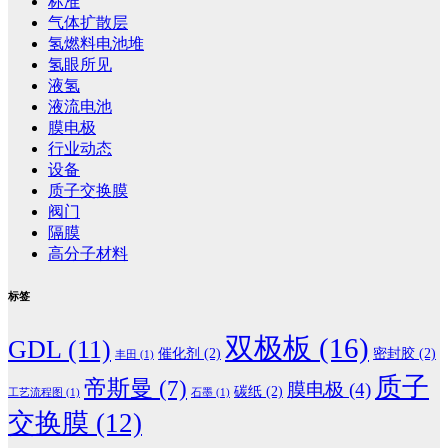
标准
气体扩散层
氢燃料电池堆
氢眼所见
液氢
液流电池
膜电极
行业动态
设备
质子交换膜
阀门
隔膜
高分子材料
标签
双极板
(16)
GDL
(11)
催化剂
(2)
密封胶
(2)
丰田
(1)
质子
帝斯曼
(7)
膜电极
(4)
碳纸
(2)
工艺流程图
(1)
石墨
(1)
交换膜
(12)