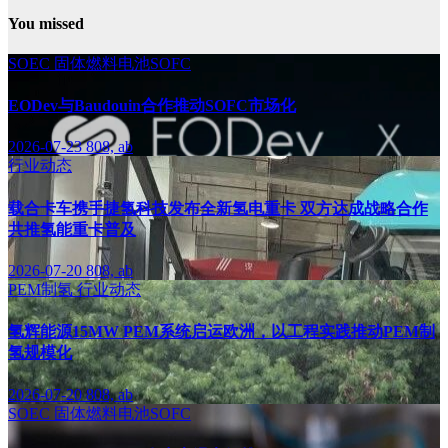
You missed
SOEC
固体燃料电池SOFC
EODev与Baudouin合作推动SOFC市场化
2026-07-23
808, ab
行业动态
载合卡车携手捷氢科技发布全新氢电重卡 双方达成战略合作
共推氢能重卡普及
2026-07-20
808, ab
PEM制氢
行业动态
氢辉能源15MW PEM系统启运欧洲，以工程实践推动PEM制
氢规模化
2026-07-20
808, ab
SOEC
固体燃料电池SOFC