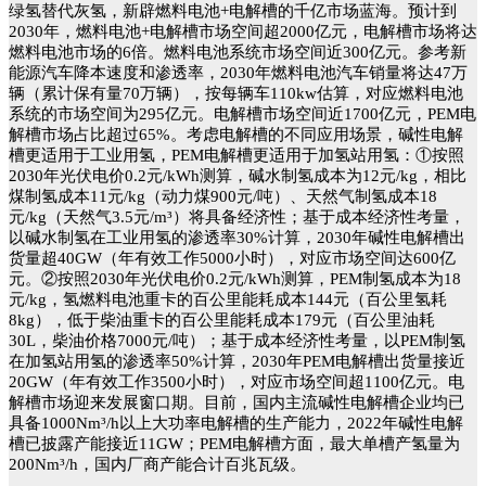
绿氢替代灰氢，新辟燃料电池+电解槽的千亿市场蓝海。预计到
2030年，燃料电池+电解槽市场空间超2000亿元，电解槽市场将达
燃料电池市场的6倍。燃料电池系统市场空间近300亿元。参考新
能源汽车降本速度和渗透率，2030年燃料电池汽车销量将达47万
辆（累计保有量70万辆），按每辆车110kw估算，对应燃料电池
系统的市场空间为295亿元。电解槽市场空间近1700亿元，PEM电
解槽市场占比超过65%。考虑电解槽的不同应用场景，碱性电解
槽更适用于工业用氢，PEM电解槽更适用于加氢站用氢：①按照
2030年光伏电价0.2元/kWh测算，碱水制氢成本为12元/kg，相比
煤制氢成本11元/kg（动力煤900元/吨）、天然气制氢成本18
元/kg（天然气3.5元/m³）将具备经济性；基于成本经济性考量，
以碱水制氢在工业用氢的渗透率30%计算，2030年碱性电解槽出
货量超40GW（年有效工作5000小时），对应市场空间达600亿
元。②按照2030年光伏电价0.2元/kWh测算，PEM制氢成本为18
元/kg，氢燃料电池重卡的百公里能耗成本144元（百公里氢耗
8kg），低于柴油重卡的百公里能耗成本179元（百公里油耗
30L，柴油价格7000元/吨）；基于成本经济性考量，以PEM制氢
在加氢站用氢的渗透率50%计算，2030年PEM电解槽出货量接近
20GW（年有效工作3500小时），对应市场空间超1100亿元。电
解槽市场迎来发展窗口期。目前，国内主流碱性电解槽企业均已
具备1000Nm³/h以上大功率电解槽的生产能力，2022年碱性电解
槽已披露产能接近11GW；PEM电解槽方面，最大单槽产氢量为
200Nm³/h，国内厂商产能合计百兆瓦级。