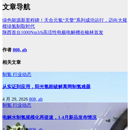
文章导航
绿色能源新里程碑！天合元氢“天擎”系列成功运行，迈向大规
模绿氢制取时代
陕西首台1000Nm3/h高活性电极电解槽在榆林首发
作者
808, ab
相关文章
制氢
行业动态
从实证到应用，阳光氢能破解离网制氢难题
4 月 29, 2026
808, ab
制氢
行业动态
电解水制氢规模化再提速，1-4月新品发布情况
4 月 28, 2026
808, ab