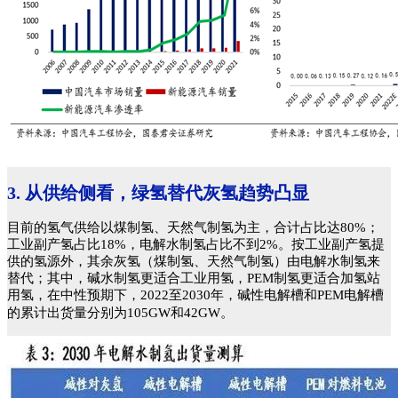
3. 从供给侧看，绿氢替代灰氢趋势凸显
目前的氢气供给以煤制氢、天然气制氢为主，合计占比达80%；
工业副产氢占比18%，电解水制氢占比不到2%。按工业副产氢提
供的氢源外，其余灰氢（煤制氢、天然气制氢）由电解水制氢来
替代；其中，碱水制氢更适合工业用氢，PEM制氢更适合加氢站
用氢，在中性预期下，2022至2030年，碱性电解槽和PEM电解槽
的累计出货量分别为105GW和42GW。