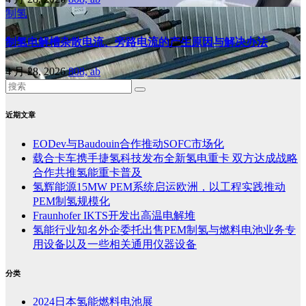
制氢
制氢电解槽杂散电流、旁路电流的产生原因与解决办法
4 月 28, 2026
808, ab
近期文章
EODev与Baudouin合作推动SOFC市场化
载合卡车携手捷氢科技发布全新氢电重卡 双方达成战略
合作共推氢能重卡普及
氢辉能源15MW PEM系统启运欧洲，以工程实践推动
PEM制氢规模化
Fraunhofer IKTS开发出高温电解堆
氢能行业知名外企委托出售PEM制氢与燃料电池业务专
用设备以及一些相关通用仪器设备
分类
2024日本氢能燃料电池展