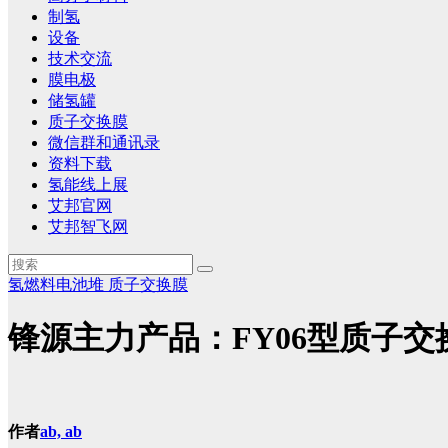
制氢
设备
技术交流
膜电极
储氢罐
质子交换膜
微信群和通讯录
资料下载
氢能线上展
艾邦官网
艾邦智飞网
氢燃料电池堆
质子交换膜
锋源主力产品：FY06型质子
作者
ab, ab