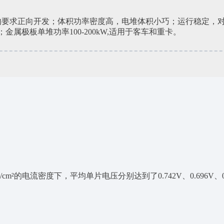
949的要求正向开发；体积功率密度高，电堆体积小巧；运行稳定
；金属极板单堆功率100-200kW,适用于客车和重卡。
、2400mA/cm²的电流密度下，平均单片电压分别达到了0.742V、0.6