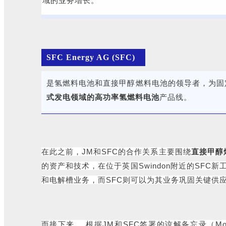
域的业务增长。
SFC Energy AG (SFC)
是氢燃料电池和直接甲醇燃料电池的领导者，为固
式发电领域的高功率氢燃料
电池
产品线。
在此之前，JM和SFC的合作关系主要围绕
直接甲醇
的资产和技术，在位于英国Swindon附近的SF
和电解槽业务，而SFC则可以为其业务巩固关键供
而接下来， 根据JM和SFC签署的谅解备忘录（M