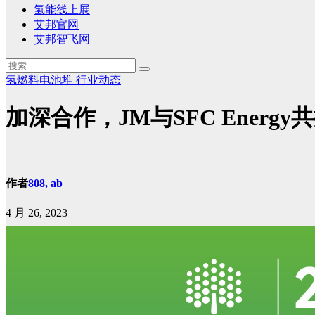
氢能线上展
艾邦官网
艾邦智飞网
氢燃料电池堆
行业动态
加深合作，JM与SFC Ener
作者
808, ab
4 月 26, 2023