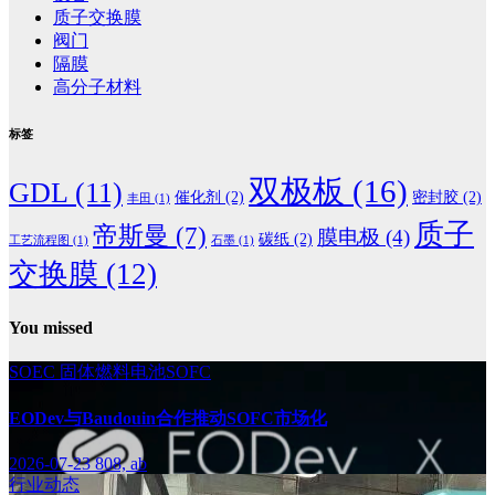
质子交换膜
阀门
隔膜
高分子材料
标签
双极板
(16)
GDL
(11)
催化剂
(2)
密封胶
(2)
丰田
(1)
质子
帝斯曼
(7)
膜电极
(4)
碳纸
(2)
工艺流程图
(1)
石墨
(1)
交换膜
(12)
You missed
SOEC
固体燃料电池SOFC
EODev与Baudouin合作推动SOFC市场化
2026-07-23
808, ab
行业动态