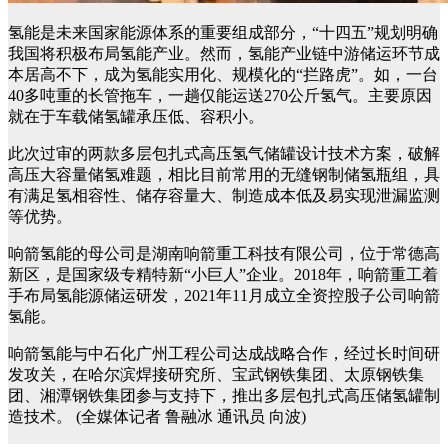
氢能是未来国家能源体系的重要组成部分，“十四五”规划明确
我国将积极布局氢能产业。然而，氢能产业链中游储运环节成
本居高不下，成为氢能实用化、规模化的“拦路虎”。如，一台
40多吨重的长管拖车，一趟仅能运送270公斤氢气。主要原因
就在于车载储氢罐承压低、容积小。
此次过审的两款多层包扎式高压氢气储罐设计技术方案，破解
高压大容量储氢难题，相比目前常用的无缝钢制储氢瓶组，具
有满足氢相容性、储存容量大、制造成本低及易实现泄漏监测
等优势。
响箭氢能的母公司是湖南响箭重工科技有限公司，位于常德高
新区，是国家级专精特新“小巨人”企业。2018年，响箭重工着
手布局氢能源储运研发，2021年11月成立全资控股子公司响箭
氢能。
响箭氢能与中石化广州工程公司达成战略合作，经过长时间研
发攻关，在哈尔滨焊接研究所、宝武钢铁集团、太原钢铁集
团、湘潭钢铁集团参与支持下，推出多层包扎式高压储氢罐制
造技术。 (全媒体记者 鲁融冰 通讯员 向波)