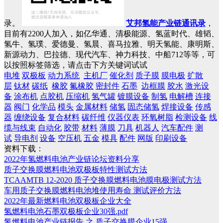
录。
艾邦氢能产业链通讯录
，
目前有2200人加入，如亿华通、清极能源、氢蓝时代、雄韬、
氢牛、氢璞、爱德曼、氢晨、喜马拉雅、明天氢能、康明斯、
新源动力、巴拉德、现代汽车、神力科技、中船712等等，可
以按照标签筛选，请点击下方关键词试试
电堆
双极板
动力系统
主机厂
催化剂
质子膜
膜电极
扩散
层
钛材
碳纸
橡胶
氟橡胶
密封件
石墨
边框膜
胶水
激光设
备
涂布机
点胶机
压缩机
氢气罐
镀膜设备
制氢
电解槽
连接
器
阀门
化学品
模头
金属材料
储氢
固态储氢
焊接设备
传感
器
缠绕设备
复合材料
碳纤维
仪器仪表
环氧树脂
检测设备
线
缆与线束
自动化
胶带
材料
薄膜
刀具
机器人
汽车配件
测
试
导电剂
设备
空压机
五金
模具
配件
网版
印刷设备
资料下载：
2022年氢燃料电池产业链论坛资料分享
质子交换膜燃料电池双极板特性测试方法
TCAAMTB 12-2020 质子交换膜燃料电池膜电极测试方法
车用质子交换膜燃料电池堆使用寿命 测试评价方法
2022年最新燃料电池双极板企业大全
氢燃料电池石墨双极板企业30强.pdf
氢燃料电池产业链报告 之 质子交换膜企业15强