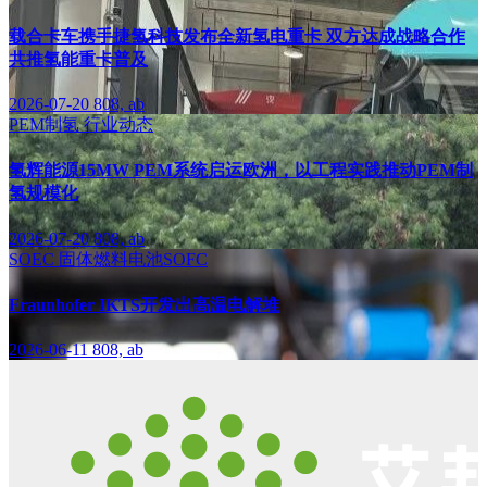
载合卡车携手捷氢科技发布全新氢电重卡 双方达成战略合作
共推氢能重卡普及
2026-07-20
808, ab
PEM制氢
行业动态
氢辉能源15MW PEM系统启运欧洲，以工程实践推动PEM制
氢规模化
2026-07-20
808, ab
SOEC
固体燃料电池SOFC
Fraunhofer IKTS开发出高温电解堆
2026-06-11
808, ab