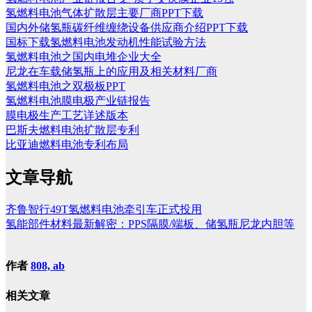
氢燃料电池气体扩散层主要厂商PPT下载
国内外储氢瓶碳纤维缠绕设备供应商介绍PPT下载
国标下载氢燃料电池发动机性能试验方法
氢燃料电池之国内电堆企业大全
尼龙在车载储氢瓶上的应用及相关材料厂商
氢燃料电池之双极板PPT
氢燃料电池膜电极产业链报告
膜电极生产工艺详述版本
巴斯夫燃料电池扩散层专利
比亚迪燃料电池专利布局
文章导航
齐鲁智行49T氢燃料电池牵引车正式投用
氢能部件材料最新解密：PPS隔膜/端板、储氢瓶尼龙内胆等
作者
808, ab
相关文章