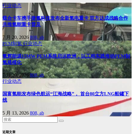
行业动态
载合卡车携手捷氢科技发布全新氢电重卡 双方达成战略合作
共推氢能重卡普及
7 月 20, 2026
808, ab
PEM制氢
行业动态
氢辉能源15MW PEM系统启运欧洲，以工程实践推动PEM制
氢规模化
7 月 20, 2026
808, ab
行业动态
国富氢能发布绿色航运“江海战略”， 首台80立方LNG船罐下
线
5 月 13, 2026
808, ab
近期文章