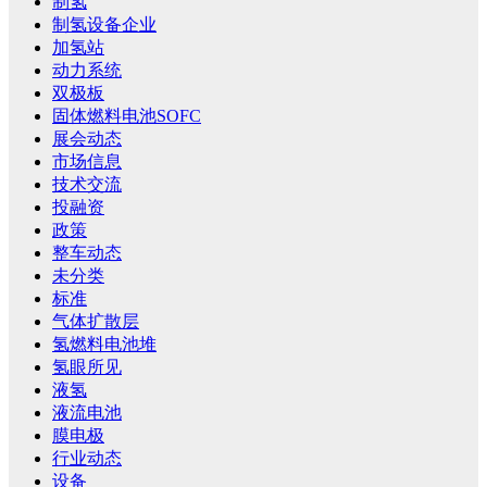
制氢
制氢设备企业
加氢站
动力系统
双极板
固体燃料电池SOFC
展会动态
市场信息
技术交流
投融资
政策
整车动态
未分类
标准
气体扩散层
氢燃料电池堆
氢眼所见
液氢
液流电池
膜电极
行业动态
设备