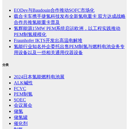
EODev与Baudouin合作推动SOFC市场化
载合卡车携手捷氢科技发布全新氢电重卡 双方达成战略
合作共推氢能重卡普及
氢辉能源15MW PEM系统启运欧洲，以工程实践推动
PEM制氢规模化
Fraunhofer IKTS开发出高温电解堆
氢能行业知名外企委托出售PEM制氢与燃料电池业务专
用设备以及一些相关通用仪器设备
分类
2024日本氢能燃料电池展
ALK碱性
FCVC
PEM制氢
SOEC
会议展会
储氢
储氢罐
催化剂