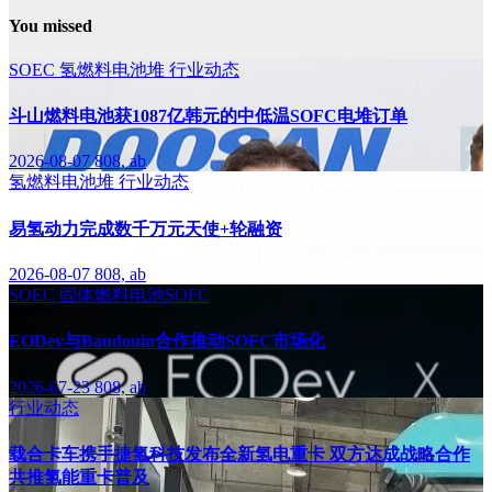
You missed
SOEC
氢燃料电池堆
行业动态
斗山燃料电池获1087亿韩元的中低温SOFC电堆订单
2026-08-07
808, ab
氢燃料电池堆
行业动态
易氢动力完成数千万元天使+轮融资
2026-08-07
808, ab
SOEC
固体燃料电池SOFC
EODev与Baudouin合作推动SOFC市场化
2026-07-23
808, ab
行业动态
载合卡车携手捷氢科技发布全新氢电重卡 双方达成战略合作
共推氢能重卡普及