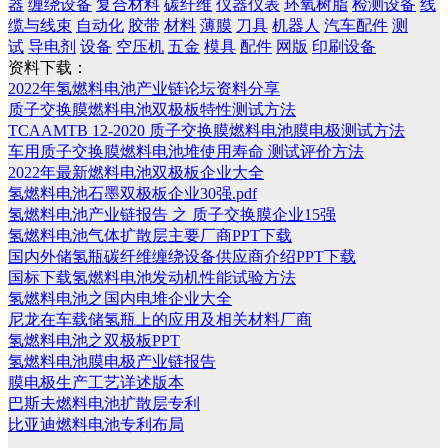
器
缠绕设备
复合材料
碳纤维
仪器仪表
环氧树脂
检测设备
线
缆与线束
自动化
胶带
材料
薄膜
刀具
机器人
汽车配件
测
试
导电剂
设备
空压机
五金
模具
配件
网版
印刷设备
资料下载：
2022年氢燃料电池产业链论坛资料分享
质子交换膜燃料电池双极板特性测试方法
TCAAMTB 12-2020 质子交换膜燃料电池膜电极测试方法
车用质子交换膜燃料电池堆使用寿命 测试评价方法
2022年最新燃料电池双极板企业大全
氢燃料电池石墨双极板企业30强.pdf
氢燃料电池产业链报告 之 质子交换膜企业15强
氢燃料电池气体扩散层主要厂商PPT下载
国内外储氢瓶碳纤维缠绕设备供应商介绍PPT下载
国标下载氢燃料电池发动机性能试验方法
氢燃料电池之国内电堆企业大全
尼龙在车载储氢瓶上的应用及相关材料厂商
氢燃料电池之双极板PPT
氢燃料电池膜电极产业链报告
膜电极生产工艺详述版本
巴斯夫燃料电池扩散层专利
比亚迪燃料电池专利布局