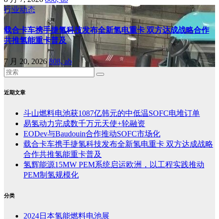
行业动态
载合卡车携手捷氢科技发布全新氢电重卡 双方达成战略合作
共推氢能重卡普及
7 月 20, 2026
808, ab
近期文章
斗山燃料电池获1087亿韩元的中低温SOFC电堆订单
易氢动力完成数千万元天使+轮融资
EODev与Baudouin合作推动SOFC市场化
载合卡车携手捷氢科技发布全新氢电重卡 双方达成战略
合作共推氢能重卡普及
氢辉能源15MW PEM系统启运欧洲，以工程实践推动
PEM制氢规模化
分类
2024日本氢能燃料电池展