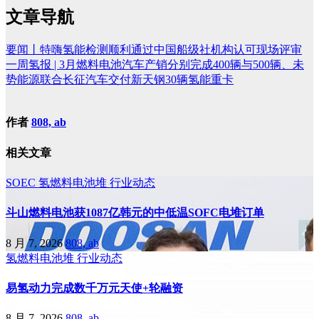
文章导航
要闻丨特嗨氢能检测顺利通过中国船级社机构认可现场评审
一周氢报 | 3月燃料电池汽车产销分别完成400辆与500辆、未
势能源联合长征汽车交付新天钢30辆氢能重卡
作者
808, ab
相关文章
SOEC
氢燃料电池堆
行业动态
斗山燃料电池获1087亿韩元的中低温SOFC电堆订单
8 月 7, 2026
808, ab
氢燃料电池堆
行业动态
易氢动力完成数千万元天使+轮融资
8 月 7, 2026
808, ab