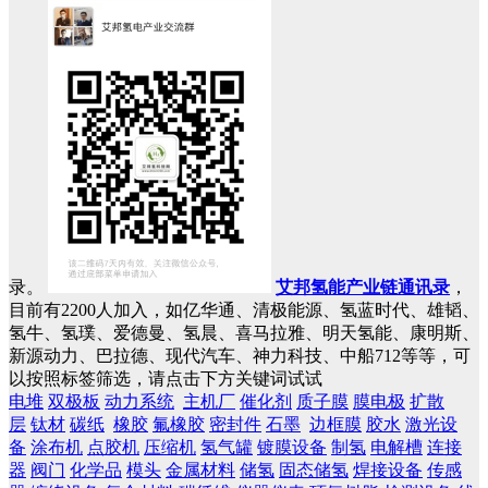
录。
艾邦氢能产业链通讯录
，
目前有2200人加入，如亿华通、清极能源、氢蓝时代、雄韬、
氢牛、氢璞、爱德曼、氢晨、喜马拉雅、明天氢能、康明斯、
新源动力、巴拉德、现代汽车、神力科技、中船712等等，可
以按照标签筛选，请点击下方关键词试试
电堆
双极板
动力系统
主机厂
催化剂
质子膜
膜电极
扩散
层
钛材
碳纸
橡胶
氟橡胶
密封件
石墨
边框膜
胶水
激光设
备
涂布机
点胶机
压缩机
氢气罐
镀膜设备
制氢
电解槽
连接
器
阀门
化学品
模头
金属材料
储氢
固态储氢
焊接设备
传感