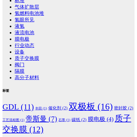
标准
气体扩散层
氢燃料电池堆
氢眼所见
液氢
液流电池
膜电极
行业动态
设备
质子交换膜
阀门
隔膜
高分子材料
标签
双极板
(16)
GDL
(11)
催化剂
(2)
密封胶
(2)
丰田
(1)
质子
帝斯曼
(7)
膜电极
(4)
碳纸
(2)
工艺流程图
(1)
石墨
(1)
交换膜
(12)