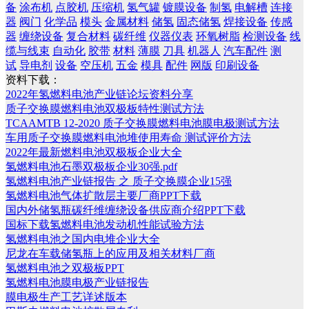
备
涂布机
点胶机
压缩机
氢气罐
镀膜设备
制氢
电解槽
连接
器
阀门
化学品
模头
金属材料
储氢
固态储氢
焊接设备
传感
器
缠绕设备
复合材料
碳纤维
仪器仪表
环氧树脂
检测设备
线
缆与线束
自动化
胶带
材料
薄膜
刀具
机器人
汽车配件
测
试
导电剂
设备
空压机
五金
模具
配件
网版
印刷设备
资料下载：
2022年氢燃料电池产业链论坛资料分享
质子交换膜燃料电池双极板特性测试方法
TCAAMTB 12-2020 质子交换膜燃料电池膜电极测试方法
车用质子交换膜燃料电池堆使用寿命 测试评价方法
2022年最新燃料电池双极板企业大全
氢燃料电池石墨双极板企业30强.pdf
氢燃料电池产业链报告 之 质子交换膜企业15强
氢燃料电池气体扩散层主要厂商PPT下载
国内外储氢瓶碳纤维缠绕设备供应商介绍PPT下载
国标下载氢燃料电池发动机性能试验方法
氢燃料电池之国内电堆企业大全
尼龙在车载储氢瓶上的应用及相关材料厂商
氢燃料电池之双极板PPT
氢燃料电池膜电极产业链报告
膜电极生产工艺详述版本