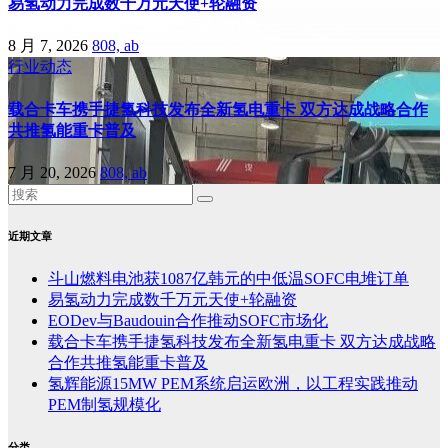
易氢动力完成数千万元天使+轮融资
8 月 7, 2026
808, ab
行业动态
载合卡车携手捷氢科技发布全新氢电重卡 双方达成战略合作
共推氢能重卡普及
7 月 20, 2026
808, ab
近期文章
斗山燃料电池获1087亿韩元的中低温SOFC电堆订单
易氢动力完成数千万元天使+轮融资
EODev与Baudouin合作推动SOFC市场化
载合卡车携手捷氢科技发布全新氢电重卡 双方达成战略
合作共推氢能重卡普及
氢辉能源15MW PEM系统启运欧洲，以工程实践推动
PEM制氢规模化
分类