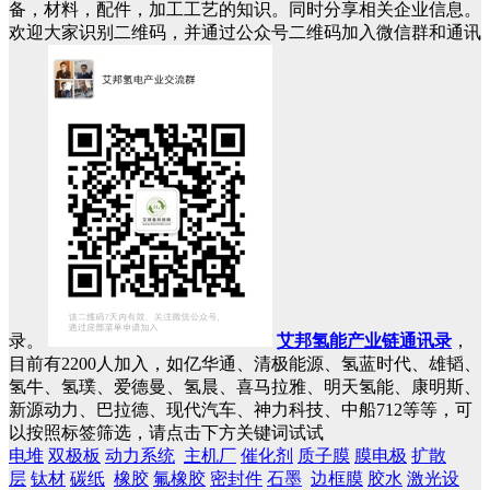
备，材料，配件，加工工艺的知识。同时分享相关企业信息。
欢迎大家识别二维码，并通过公众号二维码加入微信群和通讯
录。
艾邦氢能产业链通讯录
，
目前有2200人加入，如亿华通、清极能源、氢蓝时代、雄韬、
氢牛、氢璞、爱德曼、氢晨、喜马拉雅、明天氢能、康明斯、
新源动力、巴拉德、现代汽车、神力科技、中船712等等，可
以按照标签筛选，请点击下方关键词试试
电堆
双极板
动力系统
主机厂
催化剂
质子膜
膜电极
扩散
层
钛材
碳纸
橡胶
氟橡胶
密封件
石墨
边框膜
胶水
激光设