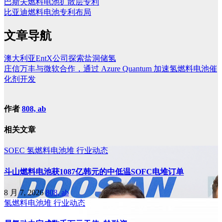
巴斯夫燃料电池扩散层专利
比亚迪燃料电池专利布局
文章导航
澳大利亚EntX公司探索盐洞储氢
庄信万丰与微软合作，通过 Azure Quantum 加速氢燃料电池催
化剂开发
作者
808, ab
相关文章
SOEC
氢燃料电池堆
行业动态
斗山燃料电池获1087亿韩元的中低温SOFC电堆订单
8 月 7, 2026
808, ab
氢燃料电池堆
行业动态