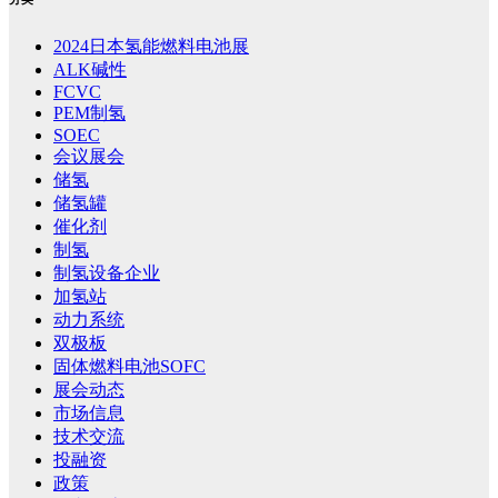
2024日本氢能燃料电池展
ALK碱性
FCVC
PEM制氢
SOEC
会议展会
储氢
储氢罐
催化剂
制氢
制氢设备企业
加氢站
动力系统
双极板
固体燃料电池SOFC
展会动态
市场信息
技术交流
投融资
政策