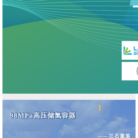
98MPa高压储氢容器
——兰石重装