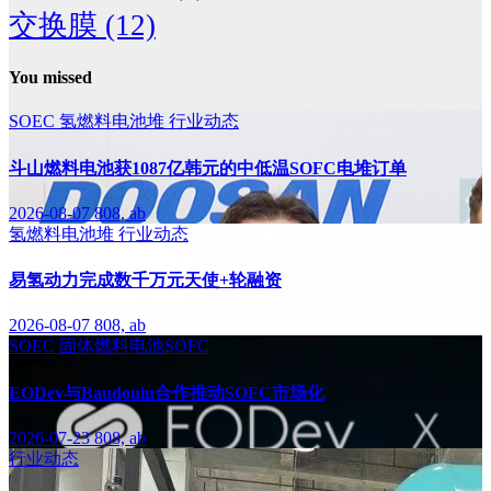
交换膜
(12)
You missed
SOEC
氢燃料电池堆
行业动态
斗山燃料电池获1087亿韩元的中低温SOFC电堆订单
2026-08-07
808, ab
氢燃料电池堆
行业动态
易氢动力完成数千万元天使+轮融资
2026-08-07
808, ab
SOEC
固体燃料电池SOFC
EODev与Baudouin合作推动SOFC市场化
2026-07-23
808, ab
行业动态