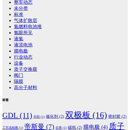
整车动态
未分类
标准
气体扩散层
氢燃料电池堆
氢眼所见
液氢
液流电池
膜电极
行业动态
设备
质子交换膜
阀门
隔膜
高分子材料
标签
双极板
(16)
GDL
(11)
催化剂
(2)
密封胶
(2)
丰田
(1)
质子
帝斯曼
(7)
膜电极
(4)
碳纸
(2)
工艺流程图
(1)
石墨
(1)