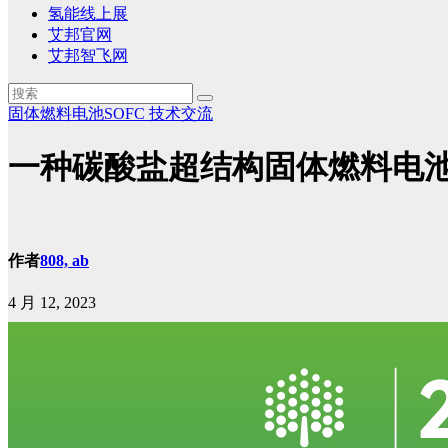
氢能线上展
艾邦官网
艾邦智飞网
固体燃料电池SOFC
技术交流
一种碳酸盐超结构固体燃料电池 (
作者
808, ab
4 月 12, 2023