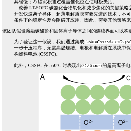
其缓慢；2) 碳沉积通过覆盖催化位点使电极失活。
…改善 LT-SOFC 碳氢化合物氧化和减少焦化的关键
开发快速离子导体。超薄电解质膜需要先进的技术，不可
条件下的稳定性差会阻碍其应用。因此，需要其他策略来
该团队假设熔融碳酸盐和固体离子导体之间的连续界面可以构
为了验证这一假设，我们通过集成
LiNi
Co
Al
O
(N
0.8
0.15
0.05
2
一步干压程序，无需高温烧结。电极和电解质在系统中保持
构燃料电池 (CSSFC)。
此外，CSSFC 在 550°C 时表现出
的超高离子电导
0.17 S⋅cm
−1