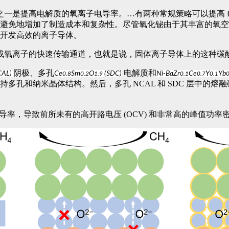
策略之一是提高电解质的氧离子电导率。…有两种常规策略可以提高 L
避免地增加了制造成本和复杂性。尽管氧化铋由于其丰富的氧空位而
开发高效的离子导体。
成氧离子的快速传输通道，也就是说，固体离子导体上的这种碳
阴极、多孔
电解质和
CAL)
Ce
Sm
O
(SDC)
Ni-BaZr
Ce
Y
Yb
0.8
0.2
1.9
0.1
0.7
0.1
0
多孔和纳米晶体结构。然后，多孔 NCAL 和 SDC 层中的
率，导致前所未有的高开路电压 (OCV) 和非常高的峰值功率密度 