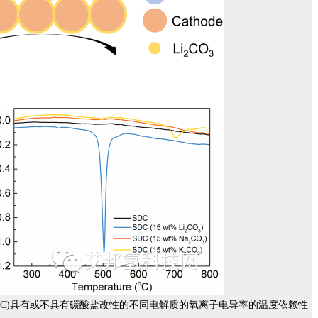
。(C)具有或不具有碳酸盐改性的不同电解质的氧离子电导率的温度依赖性