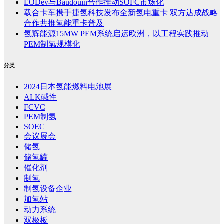
EODev与Baudouin合作推动SOFC市场化
载合卡车携手捷氢科技发布全新氢电重卡 双方达成战略
合作共推氢能重卡普及
氢辉能源15MW PEM系统启运欧洲，以工程实践推动
PEM制氢规模化
分类
2024日本氢能燃料电池展
ALK碱性
FCVC
PEM制氢
SOEC
会议展会
储氢
储氢罐
催化剂
制氢
制氢设备企业
加氢站
动力系统
双极板