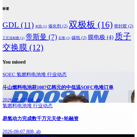
标签
双极板
(16)
GDL
(11)
催化剂
(2)
密封胶
(2)
丰田
(1)
质子
帝斯曼
(7)
膜电极
(4)
碳纸
(2)
工艺流程图
(1)
石墨
(1)
交换膜
(12)
You missed
SOEC
氢燃料电池堆
行业动态
斗山燃料电池获1087亿韩元的中低温SOFC电堆订单
2026-08-07
808, ab
氢燃料电池堆
行业动态
易氢动力完成数千万元天使+轮融资
2026-08-07
808, ab