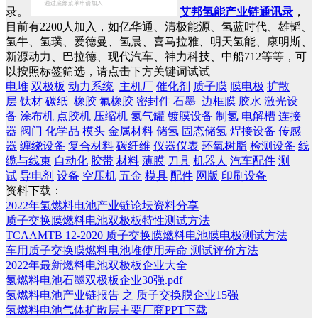
录。
艾邦氢能产业链通讯录
，
目前有2200人加入，如亿华通、清极能源、氢蓝时代、雄韬、
氢牛、氢璞、爱德曼、氢晨、喜马拉雅、明天氢能、康明斯、
新源动力、巴拉德、现代汽车、神力科技、中船712等等，可
以按照标签筛选，请点击下方关键词试试
电堆
双极板
动力系统
主机厂
催化剂
质子膜
膜电极
扩散
层
钛材
碳纸
橡胶
氟橡胶
密封件
石墨
边框膜
胶水
激光设
备
涂布机
点胶机
压缩机
氢气罐
镀膜设备
制氢
电解槽
连接
器
阀门
化学品
模头
金属材料
储氢
固态储氢
焊接设备
传感
器
缠绕设备
复合材料
碳纤维
仪器仪表
环氧树脂
检测设备
线
缆与线束
自动化
胶带
材料
薄膜
刀具
机器人
汽车配件
测
试
导电剂
设备
空压机
五金
模具
配件
网版
印刷设备
资料下载：
2022年氢燃料电池产业链论坛资料分享
质子交换膜燃料电池双极板特性测试方法
TCAAMTB 12-2020 质子交换膜燃料电池膜电极测试方法
车用质子交换膜燃料电池堆使用寿命 测试评价方法
2022年最新燃料电池双极板企业大全
氢燃料电池石墨双极板企业30强.pdf
氢燃料电池产业链报告 之 质子交换膜企业15强
氢燃料电池气体扩散层主要厂商PPT下载