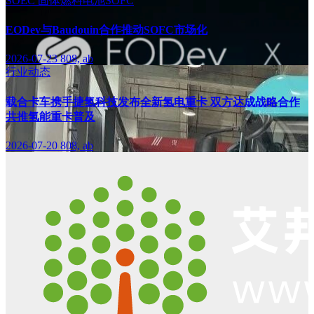
SOEC
固体燃料电池SOFC
EODev与Baudouin合作推动SOFC市场化
2026-07-23
808, ab
行业动态
载合卡车携手捷氢科技发布全新氢电重卡 双方达成战略合作
共推氢能重卡普及
2026-07-20
808, ab