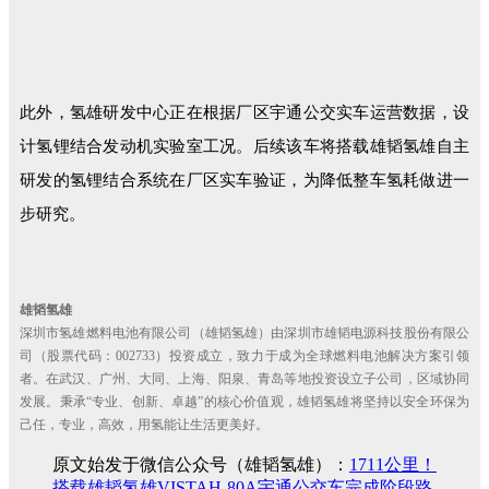
此外，氢雄研发中心正在根据厂区宇通公交实车运营数据，设
计氢锂结合发动机实验室工况。后续该车将搭载雄韬氢雄自主
研发的氢锂结合系统在厂区实车验证，为降低整车氢耗做进一
步研究。
雄韬氢雄
深圳市氢雄燃料电池有限公司（雄韬氢雄）由深圳市雄韬电源科技股份有限公
司（股票代码：002733）投资成立，致力于成为全球燃料电池解决方案引领
者。在武汉、广州、大同、上海、阳泉、青岛等地投资设立子公司，区域协同
发展。秉承“专业、创新、卓越”的核心价值观，雄韬氢雄将坚持以安全环保为
己任，专业，高效，用氢能让生活更美好。
原文始发于微信公众号（雄韬氢雄）：
1711公里！
搭载雄韬氢雄VISTAH-80A宇通公交车完成阶段路