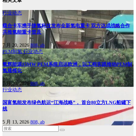
相关文章
行业动态
载合卡车携手捷氢科技发布全新氢电重卡 双方达成战略合作
共推氢能重卡普及
7 月 20, 2026
808, ab
PEM制氢
行业动态
氢辉能源15MW PEM系统启运欧洲，以工程实践推动PEM制
氢规模化
7 月 20, 2026
808, ab
行业动态
国富氢能发布绿色航运“江海战略”， 首台80立方LNG船罐下
线
5 月 13, 2026
808, ab