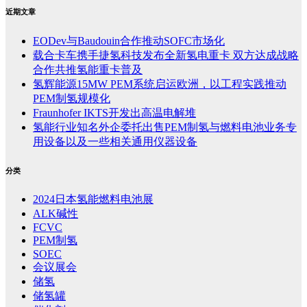
近期文章
EODev与Baudouin合作推动SOFC市场化
载合卡车携手捷氢科技发布全新氢电重卡 双方达成战略
合作共推氢能重卡普及
氢辉能源15MW PEM系统启运欧洲，以工程实践推动
PEM制氢规模化
Fraunhofer IKTS开发出高温电解堆
氢能行业知名外企委托出售PEM制氢与燃料电池业务专
用设备以及一些相关通用仪器设备
分类
2024日本氢能燃料电池展
ALK碱性
FCVC
PEM制氢
SOEC
会议展会
储氢
储氢罐