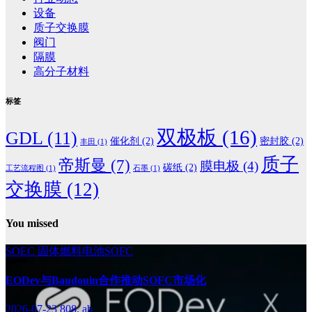
设备
质子交换膜
阀门
隔膜
高分子材料
标签
双极板
(16)
GDL
(11)
催化剂
(2)
密封胶
(2)
丰田
(1)
质子
帝斯曼
(7)
膜电极
(4)
碳纸
(2)
工艺流程图
(1)
石墨
(1)
交换膜
(12)
You missed
SOEC
固体燃料电池SOFC
EODev与Baudouin合作推动SOFC市场化
2026-07-23
808, ab