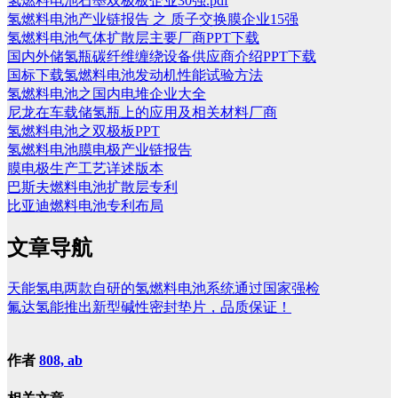
氢燃料电池石墨双极板企业30强.pdf
氢燃料电池产业链报告 之 质子交换膜企业15强
氢燃料电池气体扩散层主要厂商PPT下载
国内外储氢瓶碳纤维缠绕设备供应商介绍PPT下载
国标下载氢燃料电池发动机性能试验方法
氢燃料电池之国内电堆企业大全
尼龙在车载储氢瓶上的应用及相关材料厂商
氢燃料电池之双极板PPT
氢燃料电池膜电极产业链报告
膜电极生产工艺详述版本
巴斯夫燃料电池扩散层专利
比亚迪燃料电池专利布局
文章导航
天能氢电两款自研的氢燃料电池系统通过国家强检
氟达氢能推出新型碱性密封垫片，品质保证！
作者
808, ab