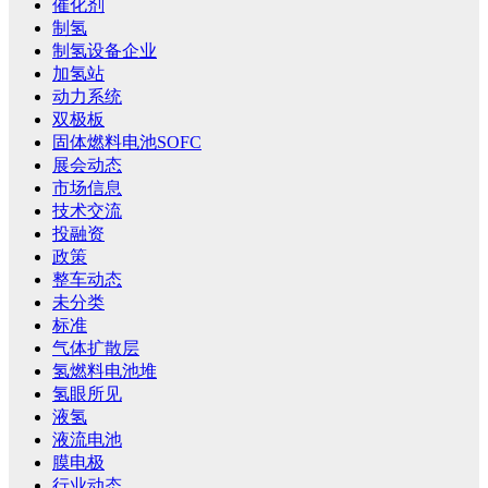
催化剂
制氢
制氢设备企业
加氢站
动力系统
双极板
固体燃料电池SOFC
展会动态
市场信息
技术交流
投融资
政策
整车动态
未分类
标准
气体扩散层
氢燃料电池堆
氢眼所见
液氢
液流电池
膜电极
行业动态