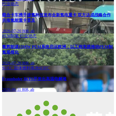
行业动态
载合卡车携手捷氢科技发布全新氢电重卡 双方达成战略合作
共推氢能重卡普及
2026-07-20
808, ab
PEM制氢
行业动态
氢辉能源15MW PEM系统启运欧洲，以工程实践推动PEM制
氢规模化
2026-07-20
808, ab
SOEC
固体燃料电池SOFC
Fraunhofer IKTS开发出高温电解堆
2026-06-11
808, ab