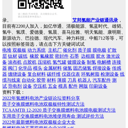
录。
艾邦氢能产业链通讯录
，
目前有2200人加入，如亿华通、清极能源、氢蓝时代、雄韬、
氢牛、氢璞、爱德曼、氢晨、喜马拉雅、明天氢能、康明斯、
新源动力、巴拉德、现代汽车、神力科技、中船712等等，可
以按照标签筛选，请点击下方关键词试试
电堆
双极板
动力系统
主机厂
催化剂
质子膜
膜电极
扩散
层
钛材
碳纸
橡胶
氟橡胶
密封件
石墨
边框膜
胶水
激光设
备
涂布机
点胶机
压缩机
氢气罐
镀膜设备
制氢
电解槽
连接
器
阀门
化学品
模头
金属材料
储氢
固态储氢
焊接设备
传感
器
缠绕设备
复合材料
碳纤维
仪器仪表
环氧树脂
检测设备
线
缆与线束
自动化
胶带
材料
薄膜
刀具
机器人
汽车配件
测
试
导电剂
设备
空压机
五金
模具
配件
网版
印刷设备
资料下载：
2022年氢燃料电池产业链论坛资料分享
质子交换膜燃料电池双极板特性测试方法
TCAAMTB 12-2020 质子交换膜燃料电池膜电极测试方法
车用质子交换膜燃料电池堆使用寿命 测试评价方法
2022年最新燃料电池双极板企业大全