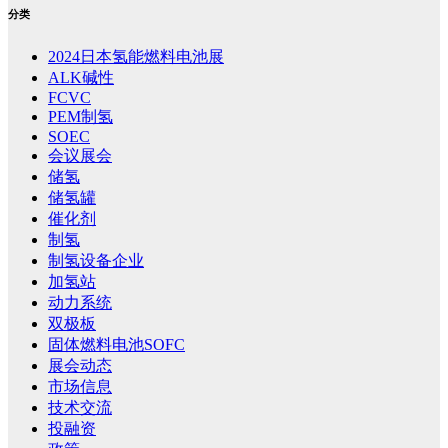
分类
2024日本氢能燃料电池展
ALK碱性
FCVC
PEM制氢
SOEC
会议展会
储氢
储氢罐
催化剂
制氢
制氢设备企业
加氢站
动力系统
双极板
固体燃料电池SOFC
展会动态
市场信息
技术交流
投融资