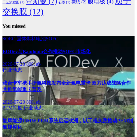
质子
帝斯曼
(7)
膜电极
(4)
碳纸
(2)
工艺流程图
(1)
石墨
(1)
交换膜
(12)
You missed
SOEC
固体燃料电池SOFC
EODev与Baudouin合作推动SOFC市场化
2026-07-23
808, ab
行业动态
载合卡车携手捷氢科技发布全新氢电重卡 双方达成战略合作
共推氢能重卡普及
2026-07-20
808, ab
PEM制氢
行业动态
氢辉能源15MW PEM系统启运欧洲，以工程实践推动PEM制
氢规模化