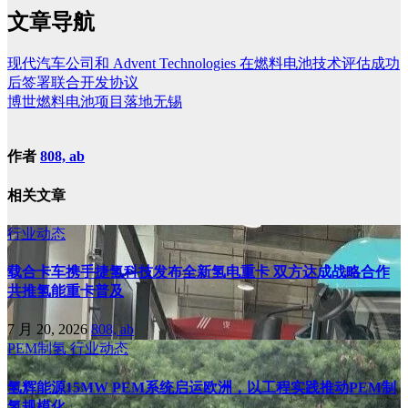
文章导航
现代汽车公司和 Advent Technologies 在燃料电池技术评估成功
后签署联合开发协议
博世燃料电池项目落地无锡
作者
808, ab
相关文章
行业动态
载合卡车携手捷氢科技发布全新氢电重卡 双方达成战略合作
共推氢能重卡普及
7 月 20, 2026
808, ab
PEM制氢
行业动态
氢辉能源15MW PEM系统启运欧洲，以工程实践推动PEM制
氢规模化