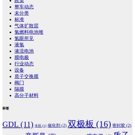
政策
整车动态
未分类
标准
气体扩散层
氢燃料电池堆
氢眼所见
液氢
液流电池
膜电极
行业动态
设备
质子交换膜
阀门
隔膜
高分子材料
标签
双极板
(16)
GDL
(11)
催化剂
(2)
密封胶
(2)
丰田
(1)