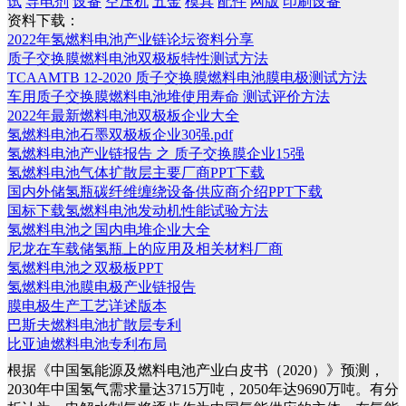
试
导电剂
设备
空压机
五金
模具
配件
网版
印刷设备
资料下载：
2022年氢燃料电池产业链论坛资料分享
质子交换膜燃料电池双极板特性测试方法
TCAAMTB 12-2020 质子交换膜燃料电池膜电极测试方法
车用质子交换膜燃料电池堆使用寿命 测试评价方法
2022年最新燃料电池双极板企业大全
氢燃料电池石墨双极板企业30强.pdf
氢燃料电池产业链报告 之 质子交换膜企业15强
氢燃料电池气体扩散层主要厂商PPT下载
国内外储氢瓶碳纤维缠绕设备供应商介绍PPT下载
国标下载氢燃料电池发动机性能试验方法
氢燃料电池之国内电堆企业大全
尼龙在车载储氢瓶上的应用及相关材料厂商
氢燃料电池之双极板PPT
氢燃料电池膜电极产业链报告
膜电极生产工艺详述版本
巴斯夫燃料电池扩散层专利
比亚迪燃料电池专利布局
根据《中国氢能源及燃料电池产业白皮书（2020）》预测，
2030年中国氢气需求量达3715万吨，2050年达9690万吨。有分