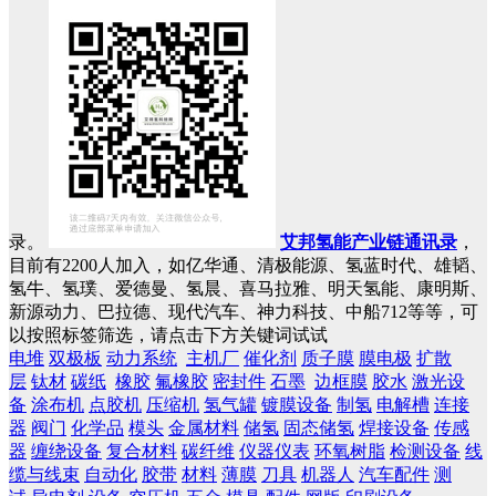
录。
艾邦氢能产业链通讯录
，
目前有2200人加入，如亿华通、清极能源、氢蓝时代、雄韬、
氢牛、氢璞、爱德曼、氢晨、喜马拉雅、明天氢能、康明斯、
新源动力、巴拉德、现代汽车、神力科技、中船712等等，可
以按照标签筛选，请点击下方关键词试试
电堆
双极板
动力系统
主机厂
催化剂
质子膜
膜电极
扩散
层
钛材
碳纸
橡胶
氟橡胶
密封件
石墨
边框膜
胶水
激光设
备
涂布机
点胶机
压缩机
氢气罐
镀膜设备
制氢
电解槽
连接
器
阀门
化学品
模头
金属材料
储氢
固态储氢
焊接设备
传感
器
缠绕设备
复合材料
碳纤维
仪器仪表
环氧树脂
检测设备
线
缆与线束
自动化
胶带
材料
薄膜
刀具
机器人
汽车配件
测