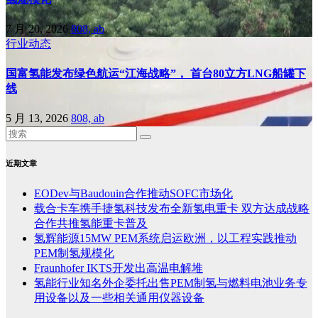
7 月 20, 2026
808, ab
行业动态
国富氢能发布绿色航运“江海战略”， 首台80立方LNG船罐下
线
5 月 13, 2026
808, ab
近期文章
EODev与Baudouin合作推动SOFC市场化
载合卡车携手捷氢科技发布全新氢电重卡 双方达成战略
合作共推氢能重卡普及
氢辉能源15MW PEM系统启运欧洲，以工程实践推动
PEM制氢规模化
Fraunhofer IKTS开发出高温电解堆
氢能行业知名外企委托出售PEM制氢与燃料电池业务专
用设备以及一些相关通用仪器设备