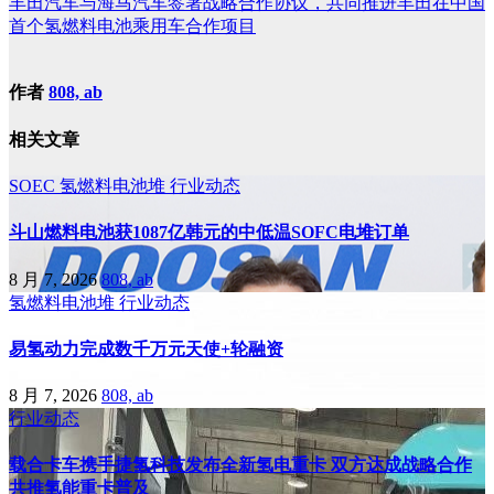
丰田汽车与海马汽车签署战略合作协议，共同推进丰田在中国
首个氢燃料电池乘用车合作项目
作者
808, ab
相关文章
SOEC
氢燃料电池堆
行业动态
斗山燃料电池获1087亿韩元的中低温SOFC电堆订单
8 月 7, 2026
808, ab
氢燃料电池堆
行业动态
易氢动力完成数千万元天使+轮融资
8 月 7, 2026
808, ab
行业动态
载合卡车携手捷氢科技发布全新氢电重卡 双方达成战略合作
共推氢能重卡普及