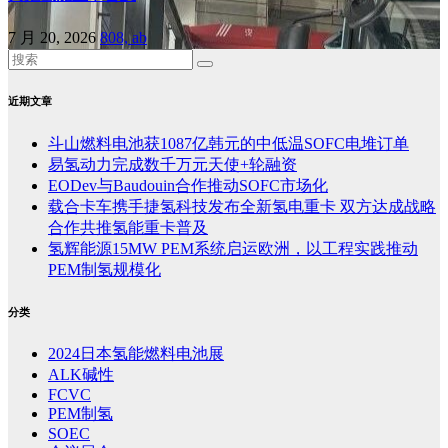
7 月 20, 2026
808, ab
近期文章
斗山燃料电池获1087亿韩元的中低温SOFC电堆订单
易氢动力完成数千万元天使+轮融资
EODev与Baudouin合作推动SOFC市场化
载合卡车携手捷氢科技发布全新氢电重卡 双方达成战略
合作共推氢能重卡普及
氢辉能源15MW PEM系统启运欧洲，以工程实践推动
PEM制氢规模化
分类
2024日本氢能燃料电池展
ALK碱性
FCVC
PEM制氢
SOEC