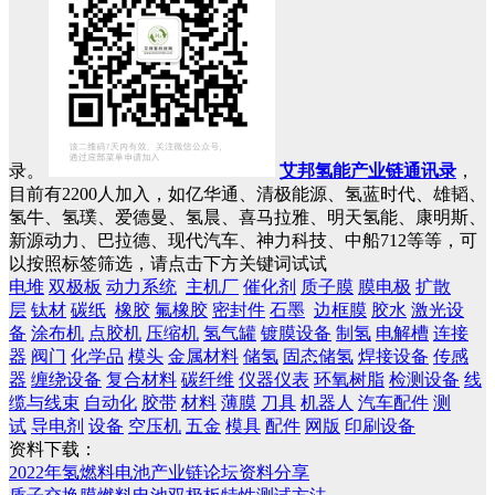
录。
艾邦氢能产业链通讯录
，
目前有2200人加入，如亿华通、清极能源、氢蓝时代、雄韬、
氢牛、氢璞、爱德曼、氢晨、喜马拉雅、明天氢能、康明斯、
新源动力、巴拉德、现代汽车、神力科技、中船712等等，可
以按照标签筛选，请点击下方关键词试试
电堆
双极板
动力系统
主机厂
催化剂
质子膜
膜电极
扩散
层
钛材
碳纸
橡胶
氟橡胶
密封件
石墨
边框膜
胶水
激光设
备
涂布机
点胶机
压缩机
氢气罐
镀膜设备
制氢
电解槽
连接
器
阀门
化学品
模头
金属材料
储氢
固态储氢
焊接设备
传感
器
缠绕设备
复合材料
碳纤维
仪器仪表
环氧树脂
检测设备
线
缆与线束
自动化
胶带
材料
薄膜
刀具
机器人
汽车配件
测
试
导电剂
设备
空压机
五金
模具
配件
网版
印刷设备
资料下载：
2022年氢燃料电池产业链论坛资料分享