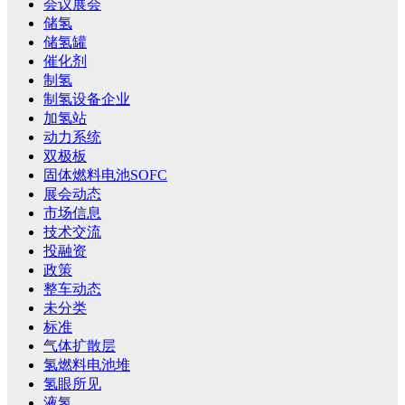
会议展会
储氢
储氢罐
催化剂
制氢
制氢设备企业
加氢站
动力系统
双极板
固体燃料电池SOFC
展会动态
市场信息
技术交流
投融资
政策
整车动态
未分类
标准
气体扩散层
氢燃料电池堆
氢眼所见
液氢