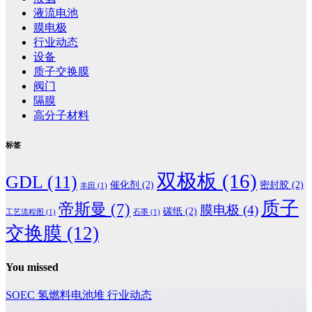
液流电池
膜电极
行业动态
设备
质子交换膜
阀门
隔膜
高分子材料
标签
双极板
(16)
GDL
(11)
催化剂
(2)
密封胶
(2)
丰田
(1)
质子
帝斯曼
(7)
膜电极
(4)
碳纸
(2)
工艺流程图
(1)
石墨
(1)
交换膜
(12)
You missed
SOEC
氢燃料电池堆
行业动态