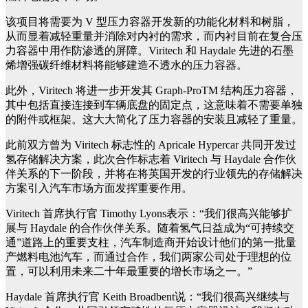
该项目将需要为 V 型压力容器开发新的功能化材料和树脂，
从而显着减轻重量并消除对内衬的需求，而内衬目前在复合压
力容器中用作防渗透的屏障。Viritech 和 Haydale 先进的石墨
烯增强碳纤维材料将能够建造不透水的压力容器。
此外，Viritech 将进一步开发其 Graph-ProTM 结构压力容器，
其中包括直接连接到车辆底盘的固定点，这意味着不需要单独
的附件或框架。这大大简化了压力容器的安装且减轻了重量。
此前双方曾为 Viritech 标志性的 Apricale Hypercar 共同开发过
氢存储解决方案，此次合作标志着 Viritech 与 Haydale 合作伙
伴关系的下一阶段，并将在将英国开发的行业领先的存储解决
方案引入汽车市场方面发挥重要作用。
Viritech 首席执行官 Timothy Lyons表示：“我们很高兴能够扩
展与 Haydale 的合作伙伴关系。随着氢气日益成为“可持续交
通”道路上的重要支柱，汽车制造商开始设计他们的第一批量
产燃料电池汽车，而通过合作，我们两家公司处于理想的位
置，可以利用未来二十年最重要的增长市场之一。”
Haydale 首席执行官 Keith Broadbent说：“我们很高兴继续与