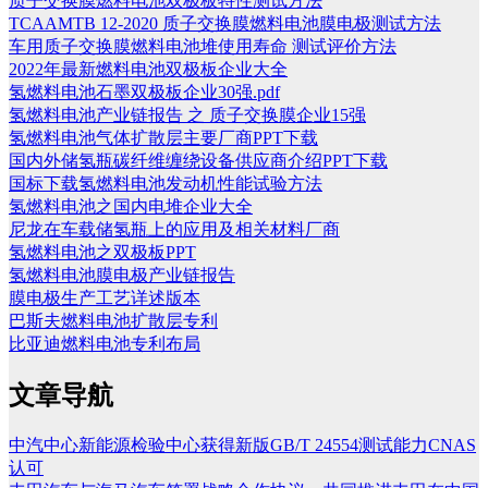
质子交换膜燃料电池双极板特性测试方法
TCAAMTB 12-2020 质子交换膜燃料电池膜电极测试方法
车用质子交换膜燃料电池堆使用寿命 测试评价方法
2022年最新燃料电池双极板企业大全
氢燃料电池石墨双极板企业30强.pdf
氢燃料电池产业链报告 之 质子交换膜企业15强
氢燃料电池气体扩散层主要厂商PPT下载
国内外储氢瓶碳纤维缠绕设备供应商介绍PPT下载
国标下载氢燃料电池发动机性能试验方法
氢燃料电池之国内电堆企业大全
尼龙在车载储氢瓶上的应用及相关材料厂商
氢燃料电池之双极板PPT
氢燃料电池膜电极产业链报告
膜电极生产工艺详述版本
巴斯夫燃料电池扩散层专利
比亚迪燃料电池专利布局
文章导航
中汽中心新能源检验中心获得新版GB/T 24554测试能力CNAS
认可