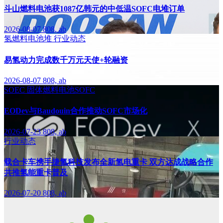
斗山燃料电池获1087亿韩元的中低温SOFC电堆订单
2026-08-07
808, ab
氢燃料电池堆
行业动态
易氢动力完成数千万元天使+轮融资
2026-08-07
808, ab
SOEC
固体燃料电池SOFC
EODev与Baudouin合作推动SOFC市场化
2026-07-23
808, ab
行业动态
载合卡车携手捷氢科技发布全新氢电重卡 双方达成战略合作
共推氢能重卡普及
2026-07-20
808, ab