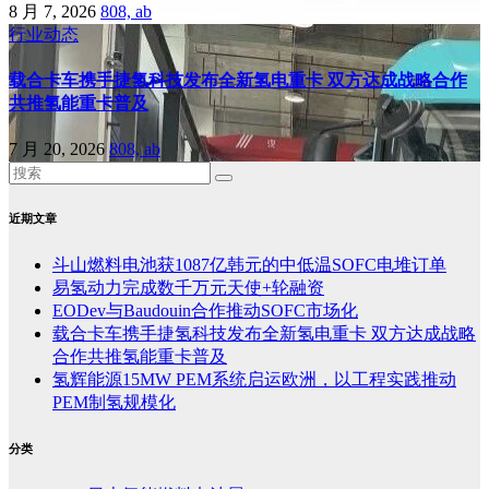
8 月 7, 2026
808, ab
行业动态
载合卡车携手捷氢科技发布全新氢电重卡 双方达成战略合作
共推氢能重卡普及
7 月 20, 2026
808, ab
近期文章
斗山燃料电池获1087亿韩元的中低温SOFC电堆订单
易氢动力完成数千万元天使+轮融资
EODev与Baudouin合作推动SOFC市场化
载合卡车携手捷氢科技发布全新氢电重卡 双方达成战略
合作共推氢能重卡普及
氢辉能源15MW PEM系统启运欧洲，以工程实践推动
PEM制氢规模化
分类