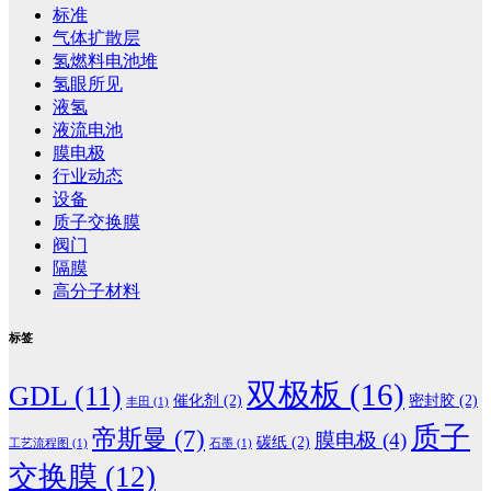
标准
气体扩散层
氢燃料电池堆
氢眼所见
液氢
液流电池
膜电极
行业动态
设备
质子交换膜
阀门
隔膜
高分子材料
标签
双极板
(16)
GDL
(11)
催化剂
(2)
密封胶
(2)
丰田
(1)
质子
帝斯曼
(7)
膜电极
(4)
碳纸
(2)
工艺流程图
(1)
石墨
(1)
交换膜
(12)