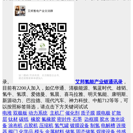
录。
艾邦氢能产业链通讯录
，
目前有2200人加入，如亿华通、清极能源、氢蓝时代、雄韬、
氢牛、氢璞、爱德曼、氢晨、喜马拉雅、明天氢能、康明斯、
新源动力、巴拉德、现代汽车、神力科技、中船712等等，可
以按照标签筛选，请点击下方关键词试试
电堆
双极板
动力系统
主机厂
催化剂
质子膜
膜电极
扩散
层
钛材
碳纸
橡胶
氟橡胶
密封件
石墨
边框膜
胶水
激光设
备
涂布机
点胶机
压缩机
氢气罐
镀膜设备
制氢
电解槽
连接
器
阀门
化学品
模头
金属材料
储氢
固态储氢
焊接设备
传感