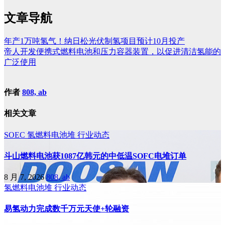
文章导航
年产1万吨氢气！纳日松光伏制氢项目预计10月投产
帝人开发便携式燃料电池和压力容器装置，以促进清洁氢能的
广泛使用
作者
808, ab
相关文章
SOEC
氢燃料电池堆
行业动态
斗山燃料电池获1087亿韩元的中低温SOFC电堆订单
8 月 7, 2026
808, ab
氢燃料电池堆
行业动态
易氢动力完成数千万元天使+轮融资