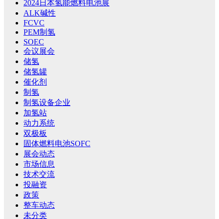
2024日本氢能燃料电池展
ALK碱性
FCVC
PEM制氢
SOEC
会议展会
储氢
储氢罐
催化剂
制氢
制氢设备企业
加氢站
动力系统
双极板
固体燃料电池SOFC
展会动态
市场信息
技术交流
投融资
政策
整车动态
未分类