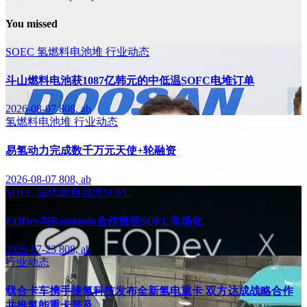
You missed
SOEC
氢燃料电池堆
行业动态
斗山燃料电池获1087亿韩元的中低温SOFC电堆订单
2026-08-07
808, ab
氢燃料电池堆
行业动态
易氢动力完成数千万元天使+轮融资
2026-08-07
808, ab
SOEC
固体燃料电池SOFC
EODev与Baudouin合作推动SOFC市场化
2026-07-23
808, ab
行业动态
载合卡车携手捷氢科技发布全新氢电重卡 双方达成战略合作
共推氢能重卡普及