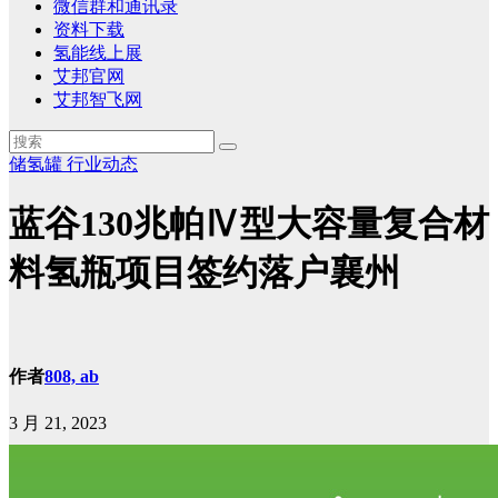
微信群和通讯录
资料下载
氢能线上展
艾邦官网
艾邦智飞网
储氢罐
行业动态
蓝谷130兆帕Ⅳ型大容量复合材
料氢瓶项目签约落户襄州
作者
808, ab
3 月 21, 2023