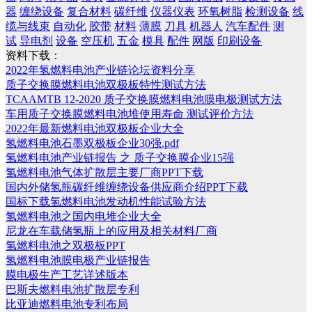
器
缠绕设备
复合材料
碳纤维
仪器仪表
环氧树脂
检测设备
线
缆与线束
自动化
胶带
材料
薄膜
刀具
机器人
汽车配件
测
试
导电剂
设备
空压机
五金
模具
配件
网版
印刷设备
资料下载：
2022年氢燃料电池产业链论坛资料分享
质子交换膜燃料电池双极板特性测试方法
TCAAMTB 12-2020 质子交换膜燃料电池膜电极测试方法
车用质子交换膜燃料电池堆使用寿命 测试评价方法
2022年最新燃料电池双极板企业大全
氢燃料电池石墨双极板企业30强.pdf
氢燃料电池产业链报告 之 质子交换膜企业15强
氢燃料电池气体扩散层主要厂商PPT下载
国内外储氢瓶碳纤维缠绕设备供应商介绍PPT下载
国标下载氢燃料电池发动机性能试验方法
氢燃料电池之国内电堆企业大全
尼龙在车载储氢瓶上的应用及相关材料厂商
氢燃料电池之双极板PPT
氢燃料电池膜电极产业链报告
膜电极生产工艺详述版本
巴斯夫燃料电池扩散层专利
比亚迪燃料电池专利布局