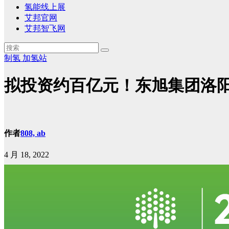
氢能线上展
艾邦官网
艾邦智飞网
制氢
加氢站
拟投资约百亿元！东旭集团洛
作者
808, ab
4 月 18, 2022