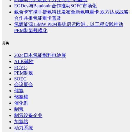
EODev与Baudouin合作推动SOFC市场化
载合卡车携手捷氢科技发布全新氢电重卡 双方达成战略
合作共推氢能重卡普及
氢辉能源15MW PEM系统启运欧洲，以工程实践推动
PEM制氢规模化
分类
2024日本氢能燃料电池展
ALK碱性
FCVC
PEM制氢
SOEC
会议展会
储氢
储氢罐
催化剂
制氢
制氢设备企业
加氢站
动力系统