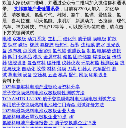
欢迎大家识别二维码，并通过公众号二维码加入微信群和通讯
录。
艾邦氢能产业链通讯录
，目前有2200人加入，如亿华
通、清极能源、氢蓝时代、雄韬、氢牛、氢璞、爱德曼、氢
晨、喜马拉雅、明天氢能、康明斯、新源动力、巴拉德、现代
汽车、神力科技、中船712等等，可以按照标签筛选，请点击
下方关键词试试
电堆
双极板
动力系统
主机厂
催化剂
质子膜
膜电极
扩散
层
钛材
碳纸
橡胶
氟橡胶
密封件
石墨
边框膜
胶水
激光设
备
涂布机
点胶机
压缩机
氢气罐
镀膜设备
制氢
电解槽
连接
器
阀门
化学品
模头
金属材料
储氢
固态储氢
焊接设备
传感
器
缠绕设备
复合材料
碳纤维
仪器仪表
环氧树脂
检测设备
线
缆与线束
自动化
胶带
材料
薄膜
刀具
机器人
汽车配件
测
试
导电剂
设备
空压机
五金
模具
配件
网版
印刷设备
资料下载：
2022年氢燃料电池产业链论坛资料分享
质子交换膜燃料电池双极板特性测试方法
TCAAMTB 12-2020 质子交换膜燃料电池膜电极测试方法
车用质子交换膜燃料电池堆使用寿命 测试评价方法
2022年最新燃料电池双极板企业大全
氢燃料电池石墨双极板企业30强.pdf
氢燃料电池产业链报告 之 质子交换膜企业15强