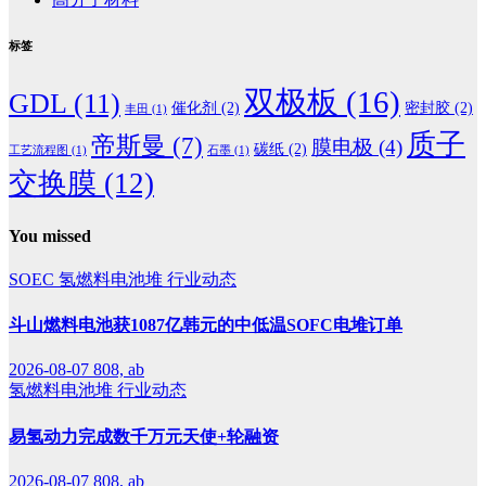
标签
双极板
(16)
GDL
(11)
催化剂
(2)
密封胶
(2)
丰田
(1)
质子
帝斯曼
(7)
膜电极
(4)
碳纸
(2)
工艺流程图
(1)
石墨
(1)
交换膜
(12)
You missed
SOEC
氢燃料电池堆
行业动态
斗山燃料电池获1087亿韩元的中低温SOFC电堆订单
2026-08-07
808, ab
氢燃料电池堆
行业动态
易氢动力完成数千万元天使+轮融资
2026-08-07
808, ab