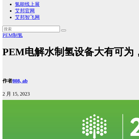
氢能线上展
艾邦官网
艾邦智飞网
PEM制氢
PEM电解水制氢设备大有可为
作者
808, ab
2 月 15, 2023