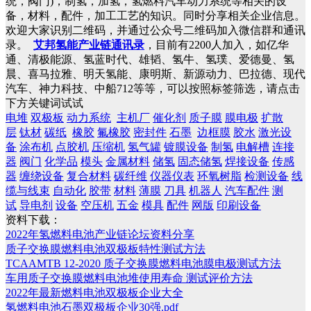
统，阀门)，制氢，加氢，氢燃料汽车动力系统等相关的设
备，材料，配件，加工工艺的知识。同时分享相关企业信息。
欢迎大家识别二维码，并通过公众号二维码加入微信群和通讯
录。
艾邦氢能产业链通讯录
，目前有2200人加入，如亿华
通、清极能源、氢蓝时代、雄韬、氢牛、氢璞、爱德曼、氢
晨、喜马拉雅、明天氢能、康明斯、新源动力、巴拉德、现代
汽车、神力科技、中船712等等，可以按照标签筛选，请点击
下方关键词试试
电堆
双极板
动力系统
主机厂
催化剂
质子膜
膜电极
扩散
层
钛材
碳纸
橡胶
氟橡胶
密封件
石墨
边框膜
胶水
激光设
备
涂布机
点胶机
压缩机
氢气罐
镀膜设备
制氢
电解槽
连接
器
阀门
化学品
模头
金属材料
储氢
固态储氢
焊接设备
传感
器
缠绕设备
复合材料
碳纤维
仪器仪表
环氧树脂
检测设备
线
缆与线束
自动化
胶带
材料
薄膜
刀具
机器人
汽车配件
测
试
导电剂
设备
空压机
五金
模具
配件
网版
印刷设备
资料下载：
2022年氢燃料电池产业链论坛资料分享
质子交换膜燃料电池双极板特性测试方法
TCAAMTB 12-2020 质子交换膜燃料电池膜电极测试方法
车用质子交换膜燃料电池堆使用寿命 测试评价方法
2022年最新燃料电池双极板企业大全
氢燃料电池石墨双极板企业30强.pdf