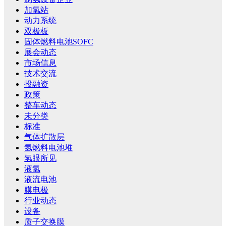
加氢站
动力系统
双极板
固体燃料电池SOFC
展会动态
市场信息
技术交流
投融资
政策
整车动态
未分类
标准
气体扩散层
氢燃料电池堆
氢眼所见
液氢
液流电池
膜电极
行业动态
设备
质子交换膜