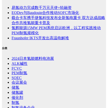
易氢动力完成数千万元天使+轮融资
EODev与Baudouin合作推动SOFC市场化
载合卡车携手捷氢科技发布全新氢电重卡 双方达成战略
合作共推氢能重卡普及
氢辉能源15MW PEM系统启运欧洲，以工程实践推动
PEM制氢规模化
Fraunhofer IKTS开发出高温电解堆
分类
2024日本氢能燃料电池展
ALK碱性
FCVC
PEM制氢
SOEC
会议展会
储氢
储氢罐
催化剂
制氢
制氢设备企业