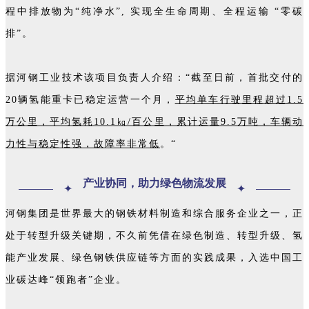
程中排放物为“纯净水”, 实现全生命周期、全程运输 “零碳
排”。
据河钢工业技术该项目负责人介绍：“截至日前，首批交付的
20辆氢能重卡已稳定运营一个月，
平均单车行驶里程超过1.5
万公里，平均氢耗10.1㎏/百公里，累计运量9.5万吨，车辆动
力性与稳定性强，故障率非常低
。“
产业协同，助力绿色物流发展
✦
✦
河钢集团是世界最大的钢铁材料制造和综合服务企业之一，正
处于转型升级关键期，不久前凭借在绿色制造、转型升级、氢
能产业发展、绿色钢铁供应链等方面的实践成果，入选中国工
业碳达峰“领跑者”企业。