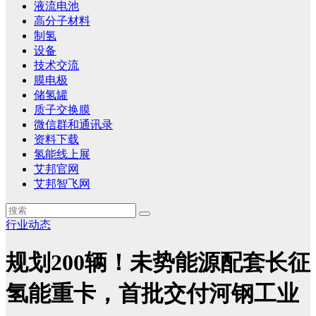
液流电池
高分子材料
制氢
设备
技术交流
膜电极
储氢罐
质子交换膜
微信群和通讯录
资料下载
氢能线上展
艾邦官网
艾邦智飞网
行业动态
规划200辆！未势能源配套长征
氢能重卡，首批交付河钢工业