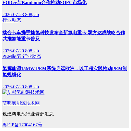
EODev与Baudouin合作推动SOFC市场化
2026-07-23
808, ab
行业动态
载合卡车携手捷氢科技发布全新氢电重卡 双方达成战略合作
共推氢能重卡普及
2026-07-20
808, ab
PEM制氢
行业动态
氢辉能源15MW PEM系统启运欧洲，以工程实践推动PEM制
氢规模化
2026-07-20
808, ab
艾邦氢能源技术网
氢燃料电池行业资源汇总
粤ICP备17004167号