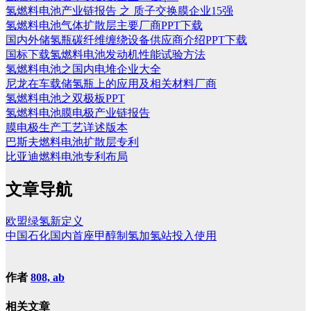
氢燃料电池产业链报告 之 质子交换膜企业15强
氢燃料电池气体扩散层主要厂商PPT下载
国内外储氢瓶碳纤维缠绕设备供应商介绍PPT下载
国标下载氢燃料电池发动机性能试验方法
氢燃料电池之国内电堆企业大全
尼龙在车载储氢瓶上的应用及相关材料厂商
氢燃料电池之双极板PPT
氢燃料电池膜电极产业链报告
膜电极生产工艺详述版本
巴斯夫燃料电池扩散层专利
比亚迪燃料电池专利布局
文章导航
欧盟绿氢新定义
中国石化国内首座甲醇制氢加氢站投入使用
作者
808, ab
相关文章