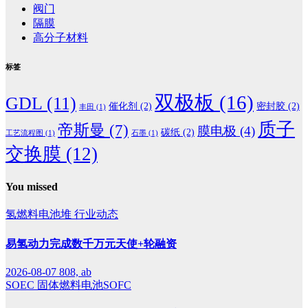
阀门
隔膜
高分子材料
标签
双极板
(16)
GDL
(11)
催化剂
(2)
密封胶
(2)
丰田
(1)
质子
帝斯曼
(7)
膜电极
(4)
碳纸
(2)
工艺流程图
(1)
石墨
(1)
交换膜
(12)
You missed
氢燃料电池堆
行业动态
易氢动力完成数千万元天使+轮融资
2026-08-07
808, ab
SOEC
固体燃料电池SOFC