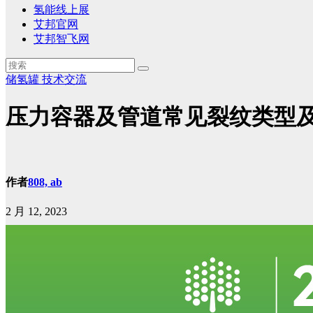
氢能线上展
艾邦官网
艾邦智飞网
储氢罐
技术交流
压力容器及管道常见裂纹类型
作者
808, ab
2 月 12, 2023