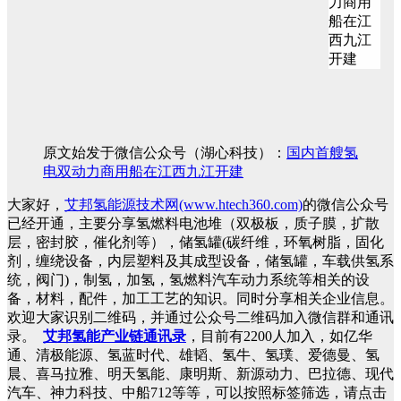
原文始发于微信公众号（湖心科技）：
国内首艘氢
电双动力商用船在江西九江开建
大家好，
艾邦氢能源技术网(www.htech360.com)
的微信公众号
已经开通，主要分享氢燃料电池堆（双极板，质子膜，扩散
层，密封胶，催化剂等），储氢罐(碳纤维，环氧树脂，固化
剂，缠绕设备，内层塑料及其成型设备，储氢罐，车载供氢系
统，阀门)，制氢，加氢，氢燃料汽车动力系统等相关的设
备，材料，配件，加工工艺的知识。同时分享相关企业信息。
欢迎大家识别二维码，并通过公众号二维码加入微信群和通讯
录。
艾邦氢能产业链通讯录
，目前有2200人加入，如亿华
通、清极能源、氢蓝时代、雄韬、氢牛、氢璞、爱德曼、氢
晨、喜马拉雅、明天氢能、康明斯、新源动力、巴拉德、现代
汽车、神力科技、中船712等等，可以按照标签筛选，请点击