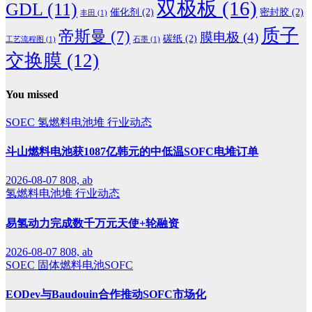
双极板
(16)
GDL
(11)
催化剂
(2)
密封胶
(2)
丰田
(1)
质子
帝斯曼
(7)
膜电极
(4)
碳纸
(2)
工艺流程图
(1)
石墨
(1)
交换膜
(12)
You missed
SOEC
氢燃料电池堆
行业动态
斗山燃料电池获1087亿韩元的中低温SOFC电堆订单
2026-08-07
808, ab
氢燃料电池堆
行业动态
易氢动力完成数千万元天使+轮融资
2026-08-07
808, ab
SOEC
固体燃料电池SOFC
EODev与Baudouin合作推动SOFC市场化