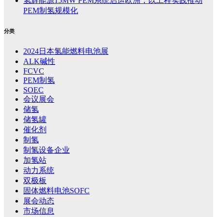
氢辉能源15MW PEM系统启运欧洲，以工程实践推动
PEM制氢规模化
分类
2024日本氢能燃料电池展
ALK碱性
FCVC
PEM制氢
SOEC
会议展会
储氢
储氢罐
催化剂
制氢
制氢设备企业
加氢站
动力系统
双极板
固体燃料电池SOFC
展会动态
市场信息