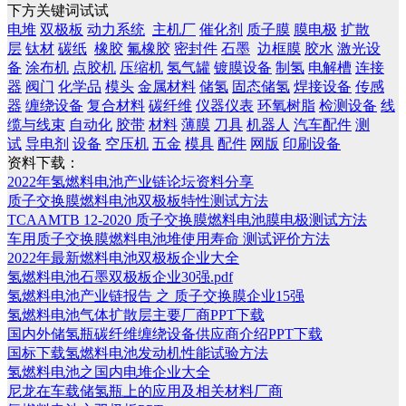
下方关键词试试
电堆
双极板
动力系统
主机厂
催化剂
质子膜
膜电极
扩散
层
钛材
碳纸
橡胶
氟橡胶
密封件
石墨
边框膜
胶水
激光设
备
涂布机
点胶机
压缩机
氢气罐
镀膜设备
制氢
电解槽
连接
器
阀门
化学品
模头
金属材料
储氢
固态储氢
焊接设备
传感
器
缠绕设备
复合材料
碳纤维
仪器仪表
环氧树脂
检测设备
线
缆与线束
自动化
胶带
材料
薄膜
刀具
机器人
汽车配件
测
试
导电剂
设备
空压机
五金
模具
配件
网版
印刷设备
资料下载：
2022年氢燃料电池产业链论坛资料分享
质子交换膜燃料电池双极板特性测试方法
TCAAMTB 12-2020 质子交换膜燃料电池膜电极测试方法
车用质子交换膜燃料电池堆使用寿命 测试评价方法
2022年最新燃料电池双极板企业大全
氢燃料电池石墨双极板企业30强.pdf
氢燃料电池产业链报告 之 质子交换膜企业15强
氢燃料电池气体扩散层主要厂商PPT下载
国内外储氢瓶碳纤维缠绕设备供应商介绍PPT下载
国标下载氢燃料电池发动机性能试验方法
氢燃料电池之国内电堆企业大全
尼龙在车载储氢瓶上的应用及相关材料厂商