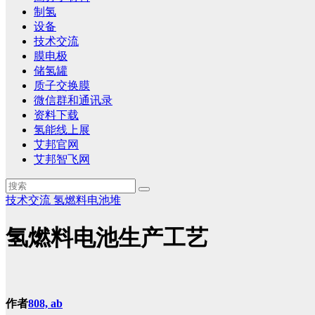
制氢
设备
技术交流
膜电极
储氢罐
质子交换膜
微信群和通讯录
资料下载
氢能线上展
艾邦官网
艾邦智飞网
技术交流
氢燃料电池堆
氢燃料电池生产工艺
作者
808, ab