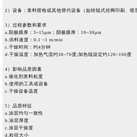
2）设备：浆料喷枪或其他替代设备（如转辊式丝网印刷、喷墨
3）过程参数和要求
a.阳极膜厚：3~15µm；阴极膜厚：10~30µm
b.供料速度：0.1 ~1 m/min
c.干燥时间：约4分钟
d.干燥温度：加热气流约30~70度;加热辊设定约120~160度
4）影响品质因素
a.催化剂浆料粘度
b.使用的工具或设备
c.干燥设备温度
5）品质特征
a.涂层均匀一致性
b.涂层厚度
c.涂层干燥度
d.粒径大小