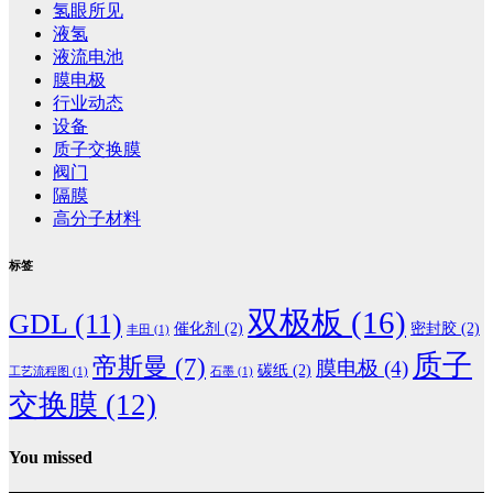
氢眼所见
液氢
液流电池
膜电极
行业动态
设备
质子交换膜
阀门
隔膜
高分子材料
标签
双极板
(16)
GDL
(11)
催化剂
(2)
密封胶
(2)
丰田
(1)
质子
帝斯曼
(7)
膜电极
(4)
碳纸
(2)
工艺流程图
(1)
石墨
(1)
交换膜
(12)
You missed