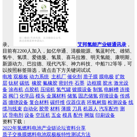
录。
艾邦氢能产业链通讯录
，
目前有2200人加入，如亿华通、清极能源、氢蓝时代、雄韬、
氢牛、氢璞、爱德曼、氢晨、喜马拉雅、明天氢能、康明斯、
新源动力、巴拉德、现代汽车、神力科技、中船712等等，可
以按照标签筛选，请点击下方关键词试试
电堆
双极板
动力系统
主机厂
催化剂
质子膜
膜电极
扩散
层
钛材
碳纸
橡胶
氟橡胶
密封件
石墨
边框膜
胶水
激光设
备
涂布机
点胶机
压缩机
氢气罐
镀膜设备
制氢
电解槽
连接
器
阀门
化学品
模头
金属材料
储氢
固态储氢
焊接设备
传感
器
缠绕设备
复合材料
碳纤维
仪器仪表
环氧树脂
检测设备
线
缆与线束
自动化
胶带
材料
薄膜
刀具
机器人
汽车配件
测
试
导电剂
设备
空压机
五金
模具
配件
网版
印刷设备
资料下载：
2022年氢燃料电池产业链论坛资料分享
质子交换膜燃料电池双极板特性测试方法