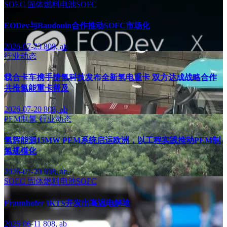
SOEC
固体燃料电池SOFC
EODev与Baudouin合作推动SOFC市场化
2026-07-23
808, ab
行业动态
载合卡车携手捷氢科技发布全新氢电重卡 双方达成战略合作
共推氢能重卡普及
2026-07-20
808, ab
PEM制氢
行业动态
氢辉能源15MW PEM系统启运欧洲，以工程实践推动PEM制
氢规模化
2026-07-20
808, ab
SOEC
固体燃料电池SOFC
Fraunhofer IKTS开发出高温电解堆
2026-06-11
808, ab