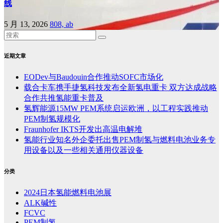
线
5 月 13, 2026
808, ab
近期文章
EODev与Baudouin合作推动SOFC市场化
载合卡车携手捷氢科技发布全新氢电重卡 双方达成战略
合作共推氢能重卡普及
氢辉能源15MW PEM系统启运欧洲，以工程实践推动
PEM制氢规模化
Fraunhofer IKTS开发出高温电解堆
氢能行业知名外企委托出售PEM制氢与燃料电池业务专
用设备以及一些相关通用仪器设备
分类
2024日本氢能燃料电池展
ALK碱性
FCVC
PEM制氢