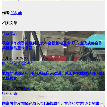
作者
808, ab
相关文章
行业动态
载合卡车携手捷氢科技发布全新氢电重卡 双方达成战略合作
共推氢能重卡普及
7 月 20, 2026
808, ab
PEM制氢
行业动态
氢辉能源15MW PEM系统启运欧洲，以工程实践推动PEM制
氢规模化
7 月 20, 2026
808, ab
行业动态
国富氢能发布绿色航运“江海战略”， 首台80立方LNG船罐下