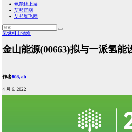
氢能线上展
艾邦官网
艾邦智飞网
氢燃料电池堆
金山能源(00663)拟与一派
作者
808, ab
4 月 6, 2022