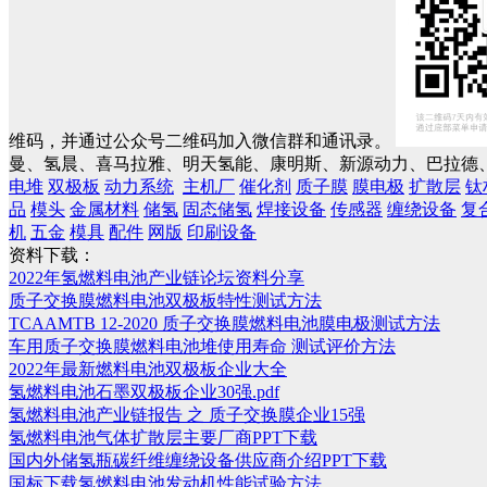
维码，并通过公众号二维码加入微信群和通讯录。
曼、氢晨、喜马拉雅、明天氢能、康明斯、新源动力、巴拉德、
电堆
双极板
动力系统
主机厂
催化剂
质子膜
膜电极
扩散层
钛
品
模头
金属材料
储氢
固态储氢
焊接设备
传感器
缠绕设备
复
机
五金
模具
配件
网版
印刷设备
资料下载：
2022年氢燃料电池产业链论坛资料分享
质子交换膜燃料电池双极板特性测试方法
TCAAMTB 12-2020 质子交换膜燃料电池膜电极测试方法
车用质子交换膜燃料电池堆使用寿命 测试评价方法
2022年最新燃料电池双极板企业大全
氢燃料电池石墨双极板企业30强.pdf
氢燃料电池产业链报告 之 质子交换膜企业15强
氢燃料电池气体扩散层主要厂商PPT下载
国内外储氢瓶碳纤维缠绕设备供应商介绍PPT下载
国标下载氢燃料电池发动机性能试验方法