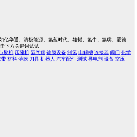
入，如亿华通、清极能源、氢蓝时代、雄韬、氢牛、氢璞、爱德
点击下方关键词试试
点胶机
压缩机
氢气罐
镀膜设备
制氢
电解槽
连接器
阀门
化学
胶带
材料
薄膜
刀具
机器人
汽车配件
测试
导电剂
设备
空压