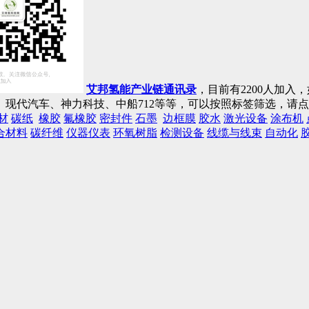
艾邦氢能产业链通讯录
，目前有2200人加
现代汽车、神力科技、中船712等等，可以按照标签筛选，请
材
碳纸
橡胶
氟橡胶
密封件
石墨
边框膜
胶水
激光设备
涂布机
合材料
碳纤维
仪器仪表
环氧树脂
检测设备
线缆与线束
自动化