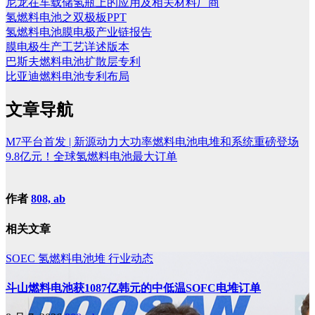
尼龙在车载储氢瓶上的应用及相关材料厂商
氢燃料电池之双极板PPT
氢燃料电池膜电极产业链报告
膜电极生产工艺详述版本
巴斯夫燃料电池扩散层专利
比亚迪燃料电池专利布局
文章导航
M7平台首发 | 新源动力大功率燃料电池电堆和系统重磅登场
9.8亿元！全球氢燃料电池最大订单
作者
808, ab
相关文章
SOEC
氢燃料电池堆
行业动态
斗山燃料电池获1087亿韩元的中低温SOFC电堆订单