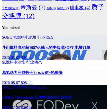
质子
帝斯曼
(7)
膜电极
(4)
碳纸
(2)
工艺流程图
(1)
石墨
(1)
交换膜
(12)
You missed
SOEC
氢燃料电池堆
行业动态
斗山燃料电池获1087亿韩元的中低温SOFC电堆订单
2026-08-07
808, ab
氢燃料电池堆
行业动态
易氢动力完成数千万元天使+轮融资
2026-08-07
808, ab
SOEC
固体燃料电池SOFC
EODev与Baudouin合作推动SOFC市场化
2026-07-23
808, ab