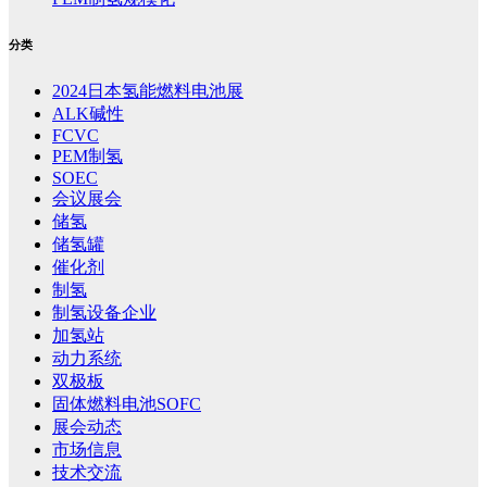
分类
2024日本氢能燃料电池展
ALK碱性
FCVC
PEM制氢
SOEC
会议展会
储氢
储氢罐
催化剂
制氢
制氢设备企业
加氢站
动力系统
双极板
固体燃料电池SOFC
展会动态
市场信息
技术交流