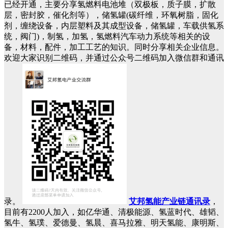
已经开通，主要分享氢燃料电池堆（双极板，质子膜，扩散
层，密封胶，催化剂等），储氢罐(碳纤维，环氧树脂，固化
剂，缠绕设备，内层塑料及其成型设备，储氢罐，车载供氢系
统，阀门)，制氢，加氢，氢燃料汽车动力系统等相关的设
备，材料，配件，加工工艺的知识。同时分享相关企业信息。
欢迎大家识别二维码，并通过公众号二维码加入微信群和通讯
录。
艾邦氢能产业链通讯录
，
目前有2200人加入，如亿华通、清极能源、氢蓝时代、雄韬、
氢牛、氢璞、爱德曼、氢晨、喜马拉雅、明天氢能、康明斯、