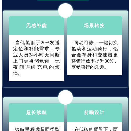
无感补能
场景转换
·
当储氢低于20%发送
·
可动可静，一键切换
定位和补能需求，专
氢动和运动骑行，铝
业人员24小时无间断
合金车身和变速器更
上门更换储氢罐，无
将骑行效率提升30%，
夜间连续充电的烦
享受骑行的乐趣。
恼。
超长续航
前瞻设计
·
续航里程远超同类型
·
在低碳的背景下，两