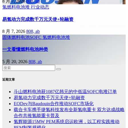
8 月 7, 2026
808, ab
氢燃料电池堆
行业动态
易氢动力完成数千万元天使+轮融资
8 月 7, 2026
808, ab
固体燃料电池SOFC
氢燃料电池堆
一文看懂燃料电池种类
5 月 20, 2026
808, ab
近期文章
斗山燃料电池获1087亿韩元的中低温SOFC电堆订单
易氢动力完成数千万元天使+轮融资
EODev与Baudouin合作推动SOFC市场化
载合卡车携手捷氢科技发布全新氢电重卡 双方达成战略
合作共推氢能重卡普及
氢辉能源15MW PEM系统启运欧洲，以工程实践推动
PEM制氢规模化