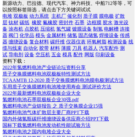
新源动力、巴拉德、现代汽车、神力科技、中船712等等，可
以按照标签筛选，请点击下方关键词试试
电堆
双极板
动力系统
主机厂
催化剂
质子膜
膜电极
扩散
层
钛材
碳纸
橡胶
氟橡胶
密封件
石墨
边框膜
胶水
激光设
备
涂布机
点胶机
压缩机
氢气罐
镀膜设备
制氢
电解槽
连接
器
阀门
化学品
模头
金属材料
储氢
固态储氢
焊接设备
传感
器
缠绕设备
复合材料
碳纤维
仪器仪表
环氧树脂
检测设备
线
缆与线束
自动化
胶带
材料
薄膜
刀具
机器人
汽车配件
测
试
导电剂
设备
空压机
五金
模具
配件
网版
印刷设备
资料下载：
2022年氢燃料电池产业链论坛资料分享
质子交换膜燃料电池双极板特性测试方法
TCAAMTB 12-2020 质子交换膜燃料电池膜电极测试方法
车用质子交换膜燃料电池堆使用寿命 测试评价方法
2022年最新燃料电池双极板企业大全
氢燃料电池石墨双极板企业30强.pdf
氢燃料电池产业链报告 之 质子交换膜企业15强
氢燃料电池气体扩散层主要厂商PPT下载
国内外储氢瓶碳纤维缠绕设备供应商介绍PPT下载
国标下载氢燃料电池发动机性能试验方法
氢燃料电池之国内电堆企业大全