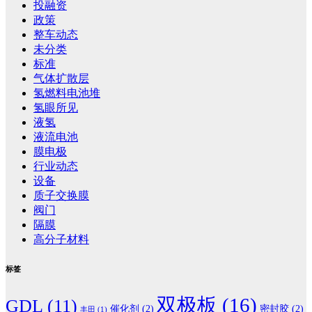
投融资
政策
整车动态
未分类
标准
气体扩散层
氢燃料电池堆
氢眼所见
液氢
液流电池
膜电极
行业动态
设备
质子交换膜
阀门
隔膜
高分子材料
标签
双极板
(16)
GDL
(11)
催化剂
(2)
密封胶
(2)
丰田
(1)