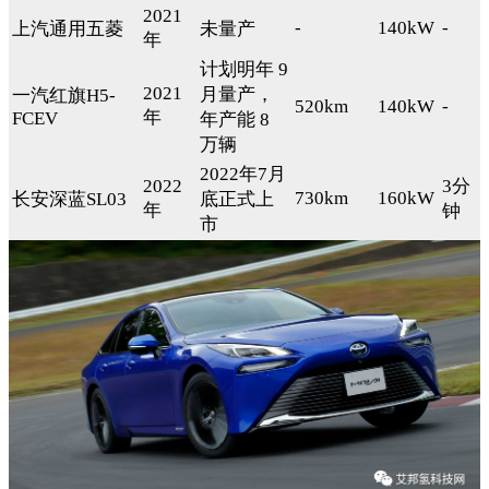
2021
-
140kW
-
上汽通用五菱
未量产
年
计划明年 9
2021
月量产，
一汽红旗H5-
520km
140kW
-
年
FCEV
年产能 8
万辆
2022年7月
2022
3分
730km
160kW
长安深蓝SL03
底正式上
年
钟
市