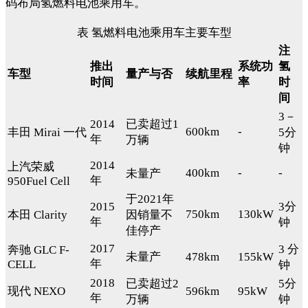
码布局氢燃料电池乘用车。
表 氢燃料电池乘用车主要车型
注
推出
系统功
氢
车型
量产与否
续航里程
时间
率
时
间
3－
2014
已卖超过1
600km
-
丰田 Mirai 一代
5分
年
万辆
钟
2014
上汽荣威
400km
-
-
未量产
年
950Fuel Cell
于2021年
2015
3分
750km
130kW
本田 Clarity
因销量不
年
钟
佳停产
2017
3 分
奔驰 GLC F-
未量产
478km
155kW
年
CELL
钟
2018
已卖超过2
5分
现代 NEXO
596km
95kW
年
万辆
钟