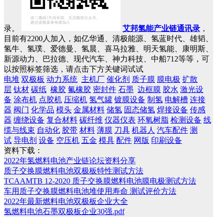
录。
艾邦氢能产业链通讯录
，
目前有2200人加入，如亿华通、清极能源、氢蓝时代、雄韬、
氢牛、氢璞、爱德曼、氢晨、喜马拉雅、明天氢能、康明斯、
新源动力、巴拉德、现代汽车、神力科技、中船712等等，可
以按照标签筛选，请点击下方关键词试试
电堆
双极板
动力系统
主机厂
催化剂
质子膜
膜电极
扩散
层
钛材
碳纸
橡胶
氟橡胶
密封件
石墨
边框膜
胶水
激光设
备
涂布机
点胶机
压缩机
氢气罐
镀膜设备
制氢
电解槽
连接
器
阀门
化学品
模头
金属材料
储氢
固态储氢
焊接设备
传感
器
缠绕设备
复合材料
碳纤维
仪器仪表
环氧树脂
检测设备
线
缆与线束
自动化
胶带
材料
薄膜
刀具
机器人
汽车配件
测
试
导电剂
设备
空压机
五金
模具
配件
网版
印刷设备
资料下载：
2022年氢燃料电池产业链论坛资料分享
质子交换膜燃料电池双极板特性测试方法
TCAAMTB 12-2020 质子交换膜燃料电池膜电极测试方法
车用质子交换膜燃料电池堆使用寿命 测试评价方法
2022年最新燃料电池双极板企业大全
氢燃料电池石墨双极板企业30强.pdf