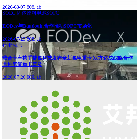
2026-08-07
808, ab
SOEC
固体燃料电池SOFC
EODev与Baudouin合作推动SOFC市场化
2026-07-23
808, ab
行业动态
载合卡车携手捷氢科技发布全新氢电重卡 双方达成战略合作
共推氢能重卡普及
2026-07-20
808, ab