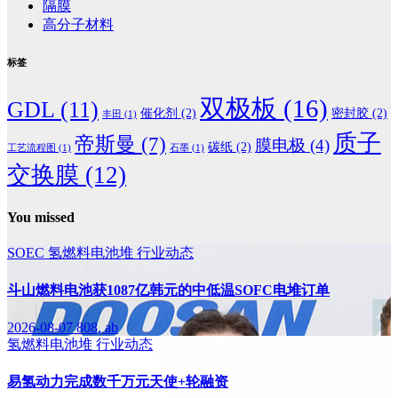
隔膜
高分子材料
标签
双极板
(16)
GDL
(11)
催化剂
(2)
密封胶
(2)
丰田
(1)
质子
帝斯曼
(7)
膜电极
(4)
碳纸
(2)
工艺流程图
(1)
石墨
(1)
交换膜
(12)
You missed
SOEC
氢燃料电池堆
行业动态
斗山燃料电池获1087亿韩元的中低温SOFC电堆订单
2026-08-07
808, ab
氢燃料电池堆
行业动态
易氢动力完成数千万元天使+轮融资