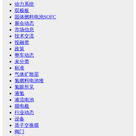
动力系统
双极板
固体燃料电池SOFC
展会动态
市场信息
技术交流
投融资
政策
整车动态
未分类
标准
气体扩散层
氢燃料电池堆
氢眼所见
液氢
液流电池
膜电极
行业动态
设备
质子交换膜
阀门