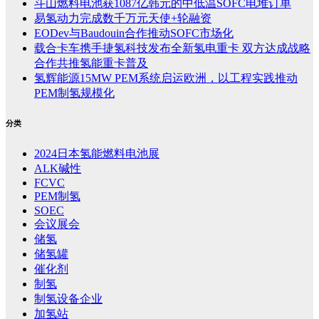
斗山燃料电池获1087亿韩元的中低温SOFC电堆订单
易氢动力完成数千万元天使+轮融资
EODev与Baudouin合作推动SOFC市场化
载合卡车携手捷氢科技发布全新氢电重卡 双方达成战略
合作共推氢能重卡普及
氢辉能源15MW PEM系统启运欧洲，以工程实践推动
PEM制氢规模化
分类
2024日本氢能燃料电池展
ALK碱性
FCVC
PEM制氢
SOEC
会议展会
储氢
储氢罐
催化剂
制氢
制氢设备企业
加氢站