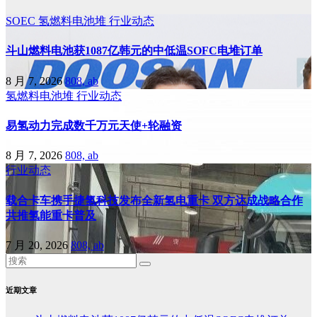
SOEC
氢燃料电池堆
行业动态
斗山燃料电池获1087亿韩元的中低温SOFC电堆订单
8 月 7, 2026
808, ab
氢燃料电池堆
行业动态
易氢动力完成数千万元天使+轮融资
8 月 7, 2026
808, ab
行业动态
载合卡车携手捷氢科技发布全新氢电重卡 双方达成战略合作
共推氢能重卡普及
7 月 20, 2026
808, ab
近期文章