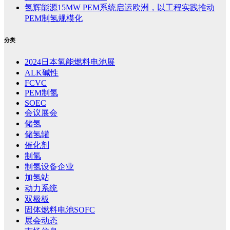
氢辉能源15MW PEM系统启运欧洲，以工程实践推动
PEM制氢规模化
分类
2024日本氢能燃料电池展
ALK碱性
FCVC
PEM制氢
SOEC
会议展会
储氢
储氢罐
催化剂
制氢
制氢设备企业
加氢站
动力系统
双极板
固体燃料电池SOFC
展会动态