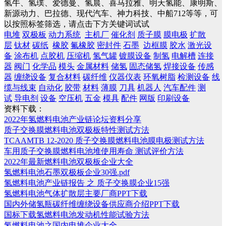
氢牛、氢璞、爱德曼、氢晨、喜马拉雅、明天氢能、康明斯、
新源动力、巴拉德、现代汽车、神力科技、中船712等等，可
以按照标签筛选，请点击下方关键词试试
电堆
双极板
动力系统
主机厂
催化剂
质子膜
膜电极
扩散
层
钛材
碳纸
橡胶
氟橡胶
密封件
石墨
边框膜
胶水
激光设
备
涂布机
点胶机
压缩机
氢气罐
镀膜设备
制氢
电解槽
连接
器
阀门
化学品
模头
金属材料
储氢
固态储氢
焊接设备
传感
器
缠绕设备
复合材料
碳纤维
仪器仪表
环氧树脂
检测设备
线
缆与线束
自动化
胶带
材料
薄膜
刀具
机器人
汽车配件
测
试
导电剂
设备
空压机
五金
模具
配件
网版
印刷设备
资料下载：
2022年氢燃料电池产业链论坛资料分享
质子交换膜燃料电池双极板特性测试方法
TCAAMTB 12-2020 质子交换膜燃料电池膜电极测试方法
车用质子交换膜燃料电池堆使用寿命 测试评价方法
2022年最新燃料电池双极板企业大全
氢燃料电池石墨双极板企业30强.pdf
氢燃料电池产业链报告 之 质子交换膜企业15强
氢燃料电池气体扩散层主要厂商PPT下载
国内外储氢瓶碳纤维缠绕设备供应商介绍PPT下载
国标下载氢燃料电池发动机性能试验方法
氢燃料电池之国内电堆企业大全