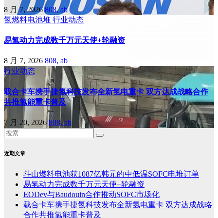
8 月 7, 2026
808, ab
氢燃料电池堆
行业动态
易氢动力完成数千万元天使+轮融资
8 月 7, 2026
808, ab
行业动态
载合卡车携手捷氢科技发布全新氢电重卡 双方达成战略合作
共推氢能重卡普及
7 月 20, 2026
808, ab
近期文章
斗山燃料电池获1087亿韩元的中低温SOFC电堆订单
易氢动力完成数千万元天使+轮融资
EODev与Baudouin合作推动SOFC市场化
载合卡车携手捷氢科技发布全新氢电重卡 双方达成战略
合作共推氢能重卡普及