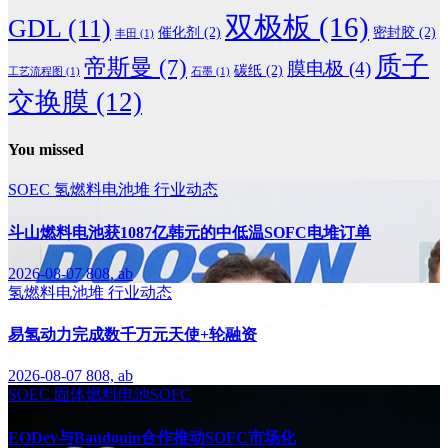
双极板
(16)
GDL
(11)
催化剂
(2)
密封胶
(2)
丰田
(1)
质子
帝斯曼
(7)
膜电极
(4)
碳纸
(2)
工艺流程图
(1)
石墨
(1)
交换膜
(12)
You missed
SOEC
氢燃料电池堆
行业动态
斗山燃料电池获1087亿韩元的中低温SOFC电堆订单
2026-08-07
808, ab
氢燃料电池堆
行业动态
易氢动力完成数千万元天使+轮融资
2026-08-07
808, ab
SOEC
固体燃料电池SOFC
EODev与Baudouin合作推动SOFC市场化