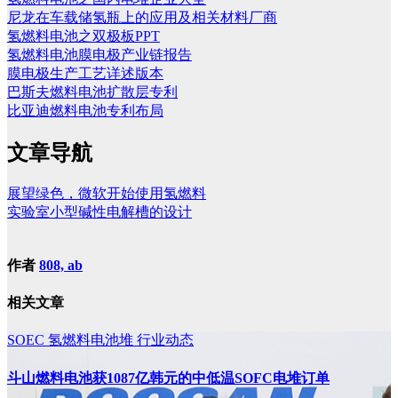
尼龙在车载储氢瓶上的应用及相关材料厂商
氢燃料电池之双极板PPT
氢燃料电池膜电极产业链报告
膜电极生产工艺详述版本
巴斯夫燃料电池扩散层专利
比亚迪燃料电池专利布局
文章导航
展望绿色，微软开始使用氢燃料
实验室小型碱性电解槽的设计
作者
808, ab
相关文章
SOEC
氢燃料电池堆
行业动态
斗山燃料电池获1087亿韩元的中低温SOFC电堆订单