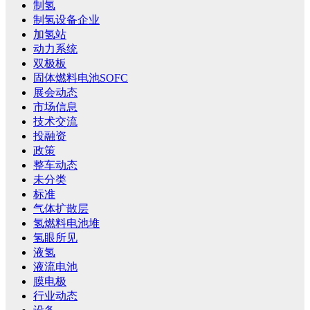
制氢
制氢设备企业
加氢站
动力系统
双极板
固体燃料电池SOFC
展会动态
市场信息
技术交流
投融资
政策
整车动态
未分类
标准
气体扩散层
氢燃料电池堆
氢眼所见
液氢
液流电池
膜电极
行业动态