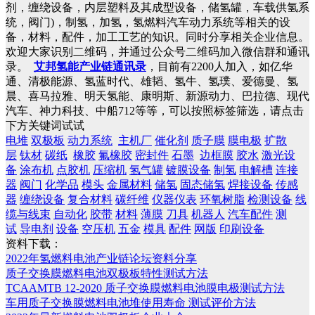
剂，缠绕设备，内层塑料及其成型设备，储氢罐，车载供氢系
统，阀门)，制氢，加氢，氢燃料汽车动力系统等相关的设
备，材料，配件，加工工艺的知识。同时分享相关企业信息。
欢迎大家识别二维码，并通过公众号二维码加入微信群和通讯
录。
艾邦氢能产业链通讯录
，目前有2200人加入，如亿华
通、清极能源、氢蓝时代、雄韬、氢牛、氢璞、爱德曼、氢
晨、喜马拉雅、明天氢能、康明斯、新源动力、巴拉德、现代
汽车、神力科技、中船712等等，可以按照标签筛选，请点击
下方关键词试试
电堆
双极板
动力系统
主机厂
催化剂
质子膜
膜电极
扩散
层
钛材
碳纸
橡胶
氟橡胶
密封件
石墨
边框膜
胶水
激光设
备
涂布机
点胶机
压缩机
氢气罐
镀膜设备
制氢
电解槽
连接
器
阀门
化学品
模头
金属材料
储氢
固态储氢
焊接设备
传感
器
缠绕设备
复合材料
碳纤维
仪器仪表
环氧树脂
检测设备
线
缆与线束
自动化
胶带
材料
薄膜
刀具
机器人
汽车配件
测
试
导电剂
设备
空压机
五金
模具
配件
网版
印刷设备
资料下载：
2022年氢燃料电池产业链论坛资料分享
质子交换膜燃料电池双极板特性测试方法
TCAAMTB 12-2020 质子交换膜燃料电池膜电极测试方法
车用质子交换膜燃料电池堆使用寿命 测试评价方法