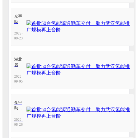
委、
常务
副省
众宇
长董
助
卫民
阵，
现场
中国
2022-
点赞
新能
09-23
众宇
源汽
产品
车发
展高
湖北
层论
省首
坛在
个！
汉举
众宇
2022-
行
被认
09-05
定为
省氢
燃料
众宇
电池
助
电堆
阵，
工程
美丽
2022-
研究
武汉
08-26
中心
城管
行活