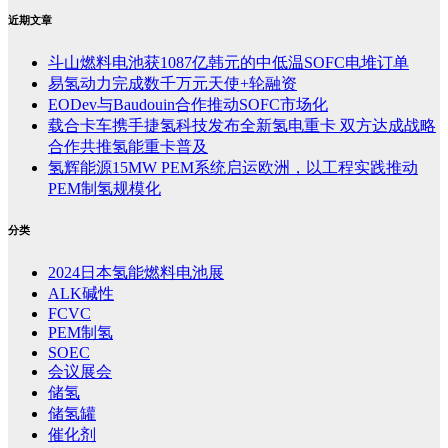
近期文章
斗山燃料电池获1087亿韩元的中低温SOFC电堆订单
易氢动力完成数千万元天使+轮融资
EODev与Baudouin合作推动SOFC市场化
载合卡车携手捷氢科技发布全新氢电重卡 双方达成战略
合作共推氢能重卡普及
氢辉能源15MW PEM系统启运欧洲，以工程实践推动
PEM制氢规模化
分类
2024日本氢能燃料电池展
ALK碱性
FCVC
PEM制氢
SOEC
会议展会
储氢
储氢罐
催化剂