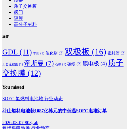
设备
质子交换膜
阀门
隔膜
高分子材料
标签
双极板
(16)
GDL
(11)
催化剂
(2)
密封胶
(2)
丰田
(1)
质子
帝斯曼
(7)
膜电极
(4)
碳纸
(2)
工艺流程图
(1)
石墨
(1)
交换膜
(12)
You missed
SOEC
氢燃料电池堆
行业动态
斗山燃料电池获1087亿韩元的中低温SOFC电堆订单
2026-08-07
808, ab
氢燃料电池堆
行业动态