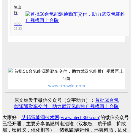
动走
氢出
进中
行生
国车
活 |
谷
众宇
2022-
助力
05-23
武汉
氢能
源公
交车
上线
运营
www.troowin.com
原文始发于微信公众号（众宇动力）：
首批50台氢
能源通勤车交付，助力武汉氢能推广规模再上台阶
大家好，
艾邦氢能源技术网(www.htech360.com)
的微信公众号
已经开通，主要分享氢燃料电池堆（双极板，质子膜，扩散
层，密封胶，催化剂等），储氢罐(碳纤维，环氧树脂，固化