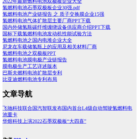
2022年最新燃料电池双极板企业大全
氢燃料电池石墨双极板企业30强.pdf
氢燃料电池产业链报告 之 质子交换膜企业15强
氢燃料电池气体扩散层主要厂商PPT下载
国内外储氢瓶碳纤维缠绕设备供应商介绍PPT下载
国标下载氢燃料电池发动机性能试验方法
氢燃料电池之国内电堆企业大全
尼龙在车载储氢瓶上的应用及相关材料厂商
氢燃料电池之双极板PPT
氢燃料电池膜电极产业链报告
膜电极生产工艺详述版本
巴斯夫燃料电池扩散层专利
比亚迪燃料电池专利布局
文章导航
飞驰科技联合国汽智联发布国内首台L4级自动驾驶氢燃料电
池重卡
华熔科技上演2022石墨双极板“大四喜”