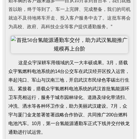
勤车辆的客户越来越多——自从10月拿到首台车，我们就翘
首以盼，终于等到了。车一上完牌、完成整备，我们的司机
就迫不及待地将车开走、投入客户服务中去了。这批车将会
为高校、政府、高科技企业等客户提供通勤服务。”
这是众宇
深耕
车用领域的又一大丰硕
成果。
3月，搭载
众宇氢燃料电池系统的14台公交车在武汉经开区投入运营，
串起沌口
、
军山与汉
南三地，开启武汉市民绿色零碳出行生
活
。
紧接着，搭载众宇氢燃料电池系统
的武汉
首批
氢能源环
卫车亮相运行，
服务于城市园林
绿化、道路
及绿化带清扫、
冲洗、洒水等各种环卫作业，助力美丽武汉建设
。
7月
，众
宇与厦门金龙签署签署战
略合作协议、共同
推广200台燃料
电池汽车。
10月，第一台氢能源通勤车正式下线并交付铁龙
通勤进行试运营。