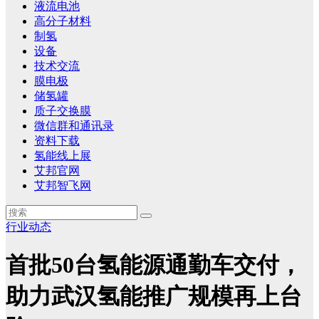
液流电池
高分子材料
制氢
设备
技术交流
膜电极
储氢罐
质子交换膜
微信群和通讯录
资料下载
氢能线上展
艾邦官网
艾邦智飞网
行业动态
首批50台氢能源通勤车交付，
助力武汉氢能推广规模再上台